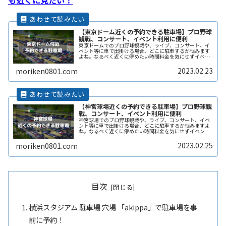
【東京ドーム近くの予約できる駐車場】プロ野球
観戦、コンサート、イベント利用に便利
東京ドームでのプロ野球観戦や、ライブ、コンサート、イ
ベント等に車で出掛ける場合、どこに駐車するか悩みます
よね。なるべく近くに停めたい時間料金を気にせずイベン
トを楽しみたい駐車場を探すのに時間をかけたくない自由
に入出庫がしたい帰りは渋滞を避けReadMore...
2023.02.23
moriken0801.com
【神宮球場近くの予約できる駐車場】プロ野球観
戦、コンサート、イベント利用に便利
神宮球場でのプロ野球観戦や、ライブ、コンサート、イベ
ント等に車で出掛ける場合、どこに駐車するか悩みますよ
ね。なるべく近くに停めたい時間料金を気にせずイベント
を楽しみたい駐車場を探すのに時間をかけたくない自由に
入出庫がしたい帰りは渋滞を避けてReadMore...
2023.02.25
moriken0801.com
目次
横浜スタジアム 駐車場 穴場 「akippa」で駐車場を事
前に予約！