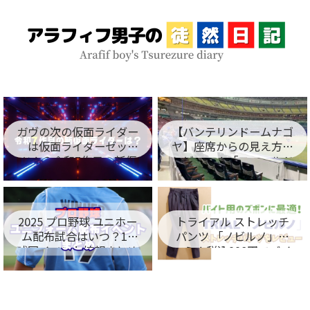
ガヴの次の仮面ライダー
【バンテリンドームナゴ
は仮面ライダーゼッ
ヤ】座席からの見え方を
ツ！？令和7作目の新仮
レビュー！「フィールド
面ライダー名が判明！
シート編」
2025 プロ野球 ユニホー
トライアル ストレッチ
ム配布試合はいつ？12
パンツ 「ノビルノ」口
球団イベント情報まとめ
コミ！税込998円でバイ
ト用のズボンに最適！