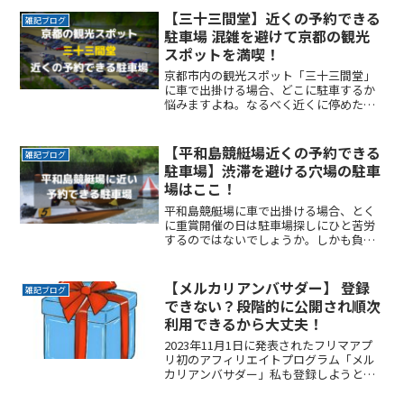
がSNS上を騒がせそうですね。4号機時代
【三十三間堂】近くの予約できる
雑記ブログ
に北斗にハマったReadMore...
駐車場 混雑を避けて京都の観光
スポットを満喫！
京都市内の観光スポット「三十三間堂」
に車で出掛ける場合、どこに駐車するか
悩みますよね。なるべく近くに停めたい
時間料金を気にせず楽しみたい駐車場を
探すのに時間をかけたくない自由に入出
庫がしたい帰りは渋滞を避けてスムーズ
【平和島競艇場近くの予約できる
雑記ブログ
に帰りたいここでは、京都ReadMore...
駐車場】渋滞を避ける穴場の駐車
場はここ！
平和島競艇場に車で出掛ける場合、とく
に重賞開催の日は駐車場探しにひと苦労
するのではないでしょうか。しかも負け
て帰りの渋滞に巻き込まれた日には、本
当にたまったもんじゃありませんよね。
ここでは平和島競艇場の近くで、予約で
【メルカリアンバサダー】 登録
雑記ブログ
きる駐車場サービスを紹介ReadMore...
できない？段階的に公開され順次
利用できるから大丈夫！
2023年11月1日に発表されたフリマアプ
リ初のアフィリエイトプログラム「メル
カリアンバサダー」私も登録しようと試
みたのですが登録ができない状況にあり
ます。（2023年11月5日現在）＊2023年