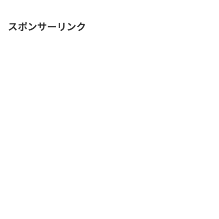
11月8日時点でメルカリアンバサダーが公
開さReadMore...
スポンサーリンク