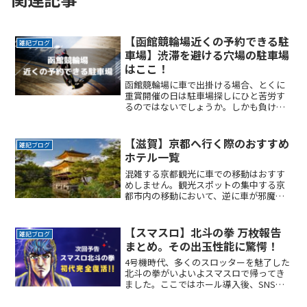
【函館競輪場近くの予約できる駐
雑記ブログ
車場】渋滞を避ける穴場の駐車場
はここ！
函館競輪場に車で出掛ける場合、とくに
重賞開催の日は駐車場探しにひと苦労す
るのではないでしょうか。しかも負けて
帰りの渋滞に巻き込まれた日には、本当
にたまったもんじゃありませんよね。こ
こでは函館競輪場の近くで、予約できる
【滋賀】京都へ行く際のおすすめ
雑記ブログ
駐車場サービスを紹介しまReadMore...
ホテル一覧
混雑する京都観光に車での移動はおすす
めしません。観光スポットの集中する京
都市内の移動において、逆に車が邪魔に
なるからです。そこで今回は大津市内に
宿泊ホテルを探して、そこを拠点として
京都観光をすることを提案します。大津
【スマスロ】北斗の拳 万枚報告
雑記ブログ
から京都へは電車で10分程度で着けてし
まとめ。その出玉性能に驚愕！
まいますよ。
4号機時代、多くのスロッターを魅了した
北斗の拳がいよいよスマスロで帰ってき
ました。ここではホール導入後、SNS上
にあがってくる出玉情報などをまとめて
いきます。今後、色々な演出や出玉報告