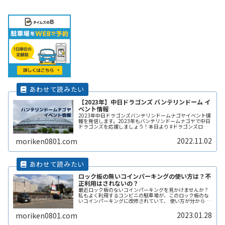
【2023年】中日ドラゴンズ バンテリンドーム イ
ベント情報
2023年中日ドラゴンズバンテリンドームナゴヤイベント情
報を発信します。2023年もバンテリンドームナゴヤで中日
ドラゴンズを応援しましょう！本日より #ドラゴンズロー
ド2023 を開始し、先ほどセレモニーを行いました！セレ
モニーには #立浪ReadMore...
2022.11.02
moriken0801.com
ロック板の無いコインパーキングの使い方は？不
正利用はされないの？
最近ロック板のないコインパーキングを見かけませんか？
私もよく利用するコンビニの駐車場が、このロック板のな
いコインパーキングに改修されていて、 使い方が分からず
敬遠してしまった経験があります。 そこで、ここではロッ
ク板のないコインパーキングの使い方や、ロック板がない
2023.01.28
moriken0801.com
と不正に使われないの？などその辺りも含めて解説しま
す。