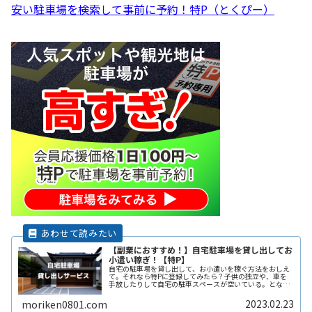
安い駐車場を検索して事前に予約！特P（とくぴー）
【副業におすすめ！】自宅駐車場を貸し出してお
小遣い稼ぎ！【特P】
自宅の駐車場を貸し出して、お小遣いを稼ぐ方法をおしえ
て。それなら特Pに登録してみたら？子供の独立や、車を
手放したりして自宅の駐車スペースが空いている。となり
の土地の空きスペースを有効に活用したい。自宅駐車場を
貸すと副収入になると聞いたことがReadMore...
2023.02.23
moriken0801.com