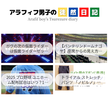
ガヴの次の仮面ライダー
【バンテリンドームナゴ
は仮面ライダーゼッ
ヤ】座席からの見え方を
ツ！？令和7作目の新仮
レビュー！「フィールド
面ライダー名が判明！
シート編」
2025 プロ野球 ユニホー
トライアル ストレッチ
ム配布試合はいつ？12
パンツ 「ノビルノ」口
球団イベント情報まとめ
コミ！税込998円でバイ
ト用のズボンに最適！