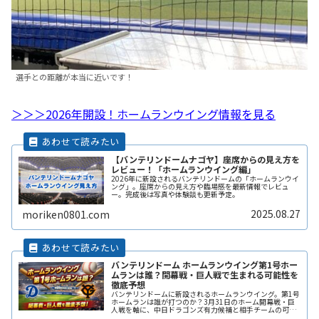
選手との距離が本当に近いです！
＞＞＞2026年開設！ホームランウイング情報を見る
【バンテリンドームナゴヤ】座席からの見え方を
レビュー！「ホームランウイング編」
2026年に新設されるバンテリンドームの「ホームランウイ
ング」。座席からの見え方や臨場感を最新情報でレビュ
ー。完成後は写真や体験談も更新予定。
2025.08.27
moriken0801.com
バンテリンドーム ホームランウイング第1号ホー
ムランは誰？開幕戦・巨人戦で生まれる可能性を
徹底予想
バンテリンドームに新設されるホームランウイング。第1号
ホームランは誰が打つのか？3月31日のホーム開幕戦・巨
人戦を軸に、中日ドラゴンズ有力候補と相手チームの可能
性を徹底予想します。