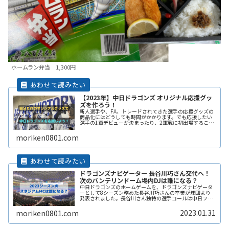
ホームラン弁当 1,300円
【2023年】中日ドラゴンズ オリジナル応援グッ
ズを作ろう！
新人選手や、FA、トレードされてきた選手の応援グッズの
商品化にはどうしても時間がかかります。でも応援したい
選手の1軍デビューが決まったり、2軍戦に初出場すること
になったら、早く球場で応援したいですよね。ここではオ
リジナルで高品質な応援グッズReadMore...
moriken0801.com
ドラゴンズナビゲーター 長谷川巧さん交代へ！
次のバンテリンドーム場内DJは誰になる？
中日ドラゴンズのホームゲームを、ドラゴンズナビゲータ
ーとして8シーズン務めた長谷川巧さんの卒業が球団より
発表されました。長谷川さん独特の選手コールは中日ファ
ンだけでなく、他球団のファンからも親しまれていまし
た。ここでは長谷川さん交代を惜しむReadMore...
2023.01.31
moriken0801.com