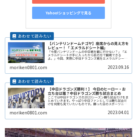
Yahoo!ショッピングで見る
【バンテリンドームナゴヤ】座席からの見え方を
レビュー！「 エメラルドシート編」
「今度バンテリンドームの中日戦を観に行かない？」「エ
メラルドシートが手に入ったから前の方で観戦できる
よ。」今回、実際に中日ドラゴンズ戦をエメラルドシート
で観戦してきました。ここでは、エメラルドシートからの
見え方を写真と共に記事にまとめました。
2023.09.16
moriken0801.com
【中日ドラゴンズ勝利！】 今日のヒーロー・お
立ち台は誰？中日ドラゴンズ勝ち試合まとめ
ここでは中日ドラゴンズの2023シーズン勝ち試合だけをま
とめていきます。やっぱり中日ファンとしては勝ち試合だ
けを何度も見ていたいものです。勝った日のスポーツニュ
ースなんか繰り返し見たりしませんか？逆に負けた翌日は
気分も悪いし、スポーツニューReadMore...
2023.04.01
moriken0801.com