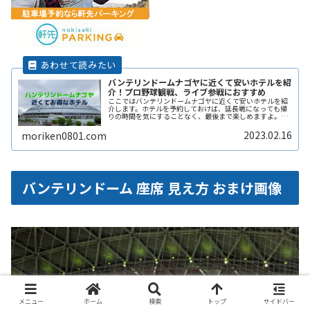
バンテリンドームナゴヤに近くて安いホテルを紹
介！プロ野球観戦、ライブ参戦におすすめ
ここではバンテリンドームナゴヤに近くて安いホテルを紹
介します。ホテルを予約しておけば、延長戦になっても帰
りの時間を気にすることなく、最後まで楽しめますよ。プ
ロ野球観戦やライブ参戦におすすめです。国内・海外ホテ
ル格安予約のアゴダバンテリンドーReadMore...
2023.02.16
moriken0801.com
バンテリンドーム 座席 見え方 おまけ画像
メニュー
ホーム
検索
トップ
サイドバー