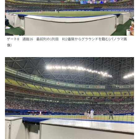
ゲート8 通路16 最前列の1列目 R12番席からグラウンドを臨む(パノラマ画
像）