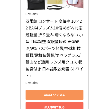
Demlaies
双眼鏡 コンサート 高倍率 10×2
2 BAK4プリズム10倍 めがね対応 
超軽量 折り畳み 暗くならない 小
型 目幅調整 双眼望遠鏡 天体観
測/遠足/スポーツ観戦/野球相撲
観戦/歌舞伎鑑賞/オペラグラス/
登山など適用 レンズ用クロス 収
納袋付き 日本語取説明書 (ホワイ
ト)
Demlaies
Amazonで見る
楽天市場で見る