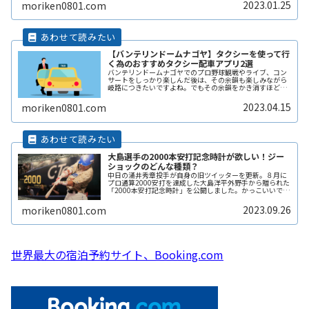
たくない自由に入出庫がしたい帰りReadMore...
2023.01.25
moriken0801.com
【バンテリンドームナゴヤ】タクシーを使って行
く為のおすすめタクシー配車アプリ2選
バンテリンドームナゴヤでのプロ野球観戦やライブ、コン
サートをしっかり楽しんだ後は、その余韻も楽しみながら
岐路につきたいですよね。でもその余韻をかき消すほどの
混雑は誰もが避けたいところです。かといって混雑回避を
理由にイベントの途中で帰りたくもReadMore...
2023.04.15
moriken0801.com
大島選手の2000本安打記念時計が欲しい！ジー
ショックのどんな種類？
中日の涌井秀章投手が自身の旧ツイッターを更新。８月に
プロ通算2000安打を達成した大島洋平外野手から贈られた
「2000本安打記念時計」を公開しました。かっこいいです
ね。欲しくなりました。ジーショックのどんな種類の時計
になるのでしょうか。梅津ReadMore...
2023.09.26
moriken0801.com
世界最大の宿泊予約サイト、Booking.com