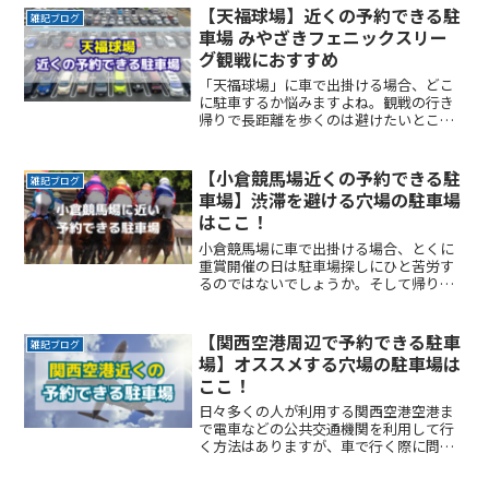
けてスムーズに帰りたいここでは、「明
【天福球場】近くの予約できる駐
雑記ブログ
治神宮」付近でお得に駐車ReadMore...
車場 みやざきフェニックスリー
グ観戦におすすめ
「天福球場」に車で出掛ける場合、どこ
に駐車するか悩みますよね。観戦の行き
帰りで長距離を歩くのは避けたいところ
です。なるべく近くに停めたい確実に駐
車できるという安心感が欲しい時間料金
を気にせず楽しみたい駐車場を探すのに
【小倉競馬場近くの予約できる駐
雑記ブログ
時間をかけたくない自由にReadMore...
車場】渋滞を避ける穴場の駐車場
はここ！
小倉競馬場に車で出掛ける場合、とくに
重賞開催の日は駐車場探しにひと苦労す
るのではないでしょうか。そして帰りの
渋滞に巻き込まれると、1時間は身動きが
できないこともありますよね。ここでは
小倉競馬場の近くで、予約できる駐車場
【関西空港周辺で予約できる駐車
雑記ブログ
サービスを紹介します。ReadMore...
場】オススメする穴場の駐車場は
ここ！
日々多くの人が利用する関西空港空港ま
で電車などの公共交通機関を利用して行
く方法はありますが、車で行く際に問題
になるのが駐車場です。ゴールデンウイ
ークやお盆、年末年始などの長期連休に