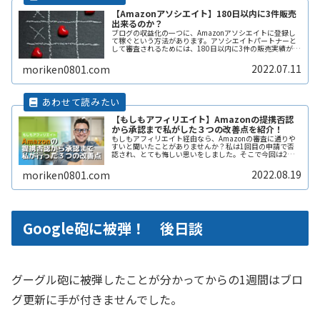
【Amazonアソシエイト】180日以内に3件販売
出来るのか？
ブログの収益化の一つに、Amazonアソシエイトに登録し
て稼ぐという方法があります。アソシエイトパートナーと
して審査されるためには、180日以内に3件の販売実績が必
要になります。アフィリエイト初心者の私の目標達成に至
るまでの過程も綴っていきます。
2022.07.11
moriken0801.com
【もしもアフィリエイト】Amazonの提携否認
から承認まで私がした３つの改善点を紹介！
もしもアフィリエイト経由なら、Amazonの審査に通りや
すいと聞いたことがありませんか？私は1回目の申請で否
認され、とても悔しい思いをしました。そこで今回は2回
目の申請で実際に承認された私が、自分なりに試した3つ
の改善方法を紹介します。
2022.08.19
moriken0801.com
Google砲に被弾！ 後日談
グーグル砲に被弾したことが分かってからの1週間はブロ
グ更新に手が付きませんでした。