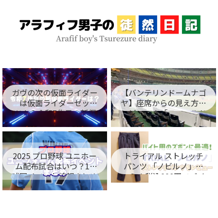
ガヴの次の仮面ライダー
【バンテリンドームナゴ
は仮面ライダーゼッ
ヤ】座席からの見え方を
ツ！？令和7作目の新仮
レビュー！「フィールド
面ライダー名が判明！
シート編」
2025 プロ野球 ユニホー
トライアル ストレッチ
ム配布試合はいつ？12
パンツ 「ノビルノ」口
球団イベント情報まとめ
コミ！税込998円でバイ
ト用のズボンに最適！