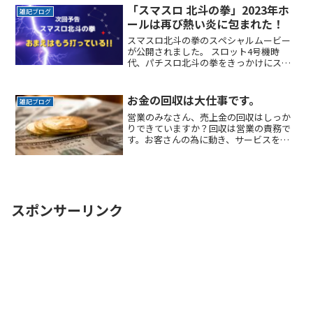
空港を利用する際、特に駐車場の確保が
「スマスロ 北斗の拳」2023年ホ
雑記ブログ
できるか不安になりますよReadMore...
ールは再び熱い炎に包まれた！
スマスロ北斗の拳のスペシャルムービー
が公開されました。 スロット4号機時
代、パチスロ北斗の拳をきっかけにスロ
ットにはまった方も多いのではないでし
ょうか。 当時はケンシロウとラオウのバ
トルボーナス継続に一喜一憂したもので
お金の回収は大仕事です。
雑記ブログ
す。 初代完全復活ということから、実機
営業のみなさん、売上金の回収はしっか
導入がとても楽しみですね。
りできていますか？回収は営業の責務で
す。お客さんの為に動き、サービスを提
供し、その対価が約束の日に支払われな
い。担当営業の心の負担も相当だと思い
ます。とにかく回収業務は早い行動が鉄
則です。
スポンサーリンク