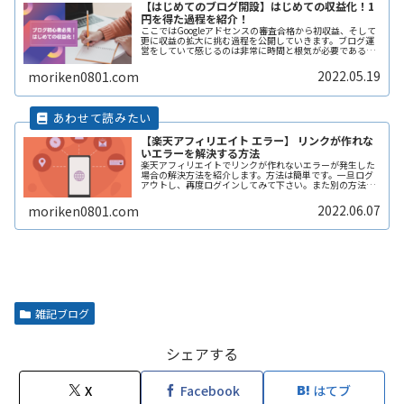
【はじめてのブログ開設】はじめての収益化！1
円を得た過程を紹介！
ここではGoogleアドセンスの審査合格から初収益、そして
更に収益の拡大に挑む過程を公開していきます。ブログ運
営をしていて感じるのは非常に時間と根気が必要であると
いう事です。9割が途中で脱落していくという事実にいま正
面から向き合っています。
2022.05.19
moriken0801.com
【楽天アフィリエイト エラー】 リンクが作れな
いエラーを解決する方法
楽天アフィリエイトでリンクが作れないエラーが発生した
場合の解決方法を紹介します。方法は簡単です。一旦ログ
アウトし、再度ログインしてみて下さい。また別の方法と
して楽天アフィリエイトを表示させているブラウザが
Google chromeだった場合、Edgeなど別のブラウザに変更
2022.06.07
moriken0801.com
してみてください。
雑記ブログ
シェアする
X
Facebook
はてブ