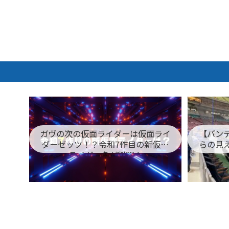
ガヴの次の仮面ライダーは仮面ライ
【バン
ダーゼッツ！？令和7作目の新仮面
らの見
ライダー名が判明！