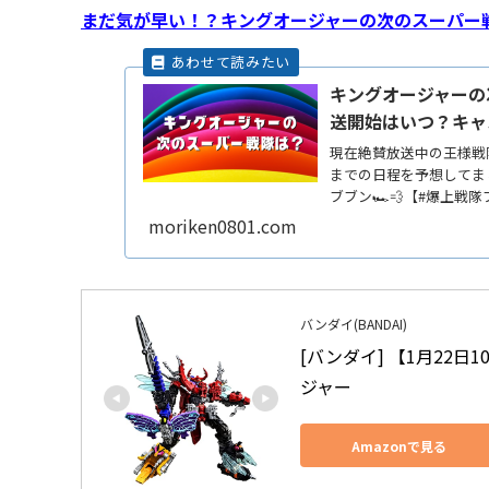
まだ気が早い！？キングオージャーの次のスーパー
キングオージャーの
送開始はいつ？キャ
現在絶賛放送中の王様戦
までの日程を予想してま
ブブン🏎💨【#爆上戦隊
ッReadMore...
moriken0801.com
バンダイ(BANDAI)
[バンダイ] 【1月22
ジャー
Amazonで見る