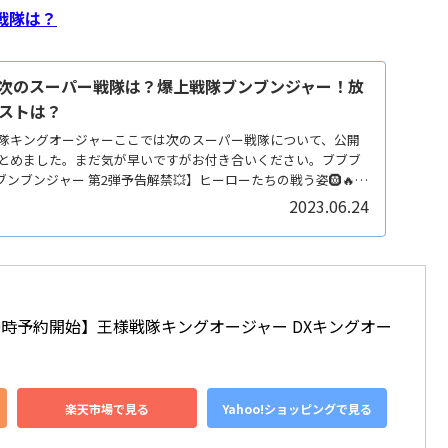
戦隊は？
次のスーパー戦隊は？爆上戦隊ブンブンジャー！放
ストは？
隊キングオージャーここでは次のスーパー戦隊について、公開
とめました。まだ気が早いですがお付き合いください。ブブブ
ブンブンジャー 第2弾予告解禁💥】ヒーローたちの戦う姿🛞🔥カ
2023.06.24
日10時予約開始】王様戦隊キングオージャー DXキングオー
楽天市場で見る
Yahoo!ショッピングで見る