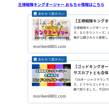
王様戦隊キングオージャー おもちゃ情報はこちら
【王様戦隊キングオ
王様戦隊キングオージャ
す。なりきりシリーズ、D
報が公開されたら更新し
す。
moriken0801.com
【ゴッドキングオー
サスカブトとも合体
「DXオージャクラウン
す。どうやらゴッドキン
画で知りました。今日の
ーReadMore...
moriken0801.com