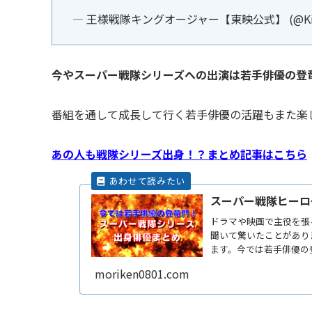
— 王様戦隊キングオージャー【東映公式】 (@King
今やスーパー戦隊シリーズへの出演は若手俳優の登
番組を通して成長して行く若手俳優の活躍もまた楽
あの人も戦隊シリーズ出身！？まとめ記事はこちら
スーパー戦隊ヒーロ
ドラマや映画で主役を張
聞いて驚いたことがあり
ます。今では若手俳優の
番組からも誕生するのか
moriken0801.com