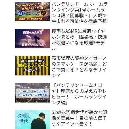
バンテリンドーム ホームラ
ンウイング第1号ホームラ
ンは誰？開幕戦・巨人戦で
生まれる可能性を徹底予想
寝落ちASMRに最適なイヤ
ホンまとめ｜臨場感・快適
が段違いになる厳選3モデ
ル
高市総理の阪神タイガース
のスマホケースが話題！ど
こで買える？どんなデザイ
ン？
【バンテリンドームナゴ
ヤ】座席からの見え方をレ
ビュー！「ホームランウイ
ング編」
52歳氷河期世代が静かな退
職を実践中！目の前の偉そ
うなアイツへ告ぐ！