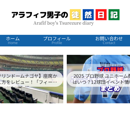
ホーム
プロフィール
お問い合わせ
Home
Profile
Contact
テリンドームナゴヤ】座席か
2025 プロ野球 ユニホー
え方をレビュー！「フィール
はいつ？12球団イベント情
ドシート編」