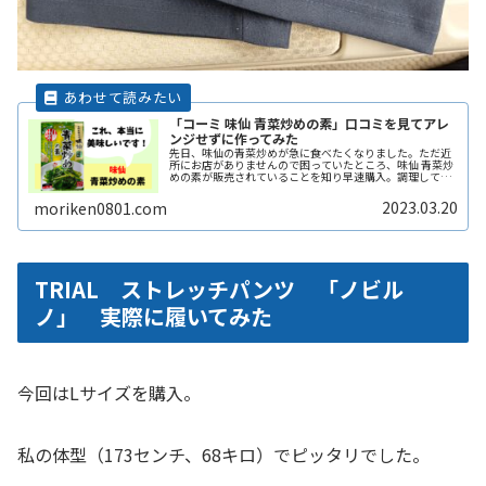
「コーミ 味仙 青菜炒めの素」口コミを見てアレ
ンジせずに作ってみた
先日、味仙の青菜炒めが急に食べたくなりました。ただ近
所にお店がありませんので困っていたところ、味仙 青菜炒
めの素が販売されていることを知り早速購入。調理して食
べてみました。うん、やっぱり美味しかった。ニンニクが
効いていて最高でした。家庭でもReadMore...
2023.03.20
moriken0801.com
TRIAL ストレッチパンツ 「ノビル
ノ」 実際に履いてみた
今回はLサイズを購入。
私の体型（173センチ、68キロ）でピッタリでした。