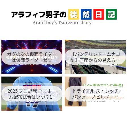
ガヴの次の仮面ライダー
【バンテリンドームナゴ
は仮面ライダーゼッ
ヤ】座席からの見え方を
ツ！？令和7作目の新仮
レビュー！「フィールド
面ライダー名が判明！
シート編」
トライアル ストレッチ
2025 プロ野球 ユニホー
パンツ 「ノビルノ」口
ム配布試合はいつ？12
コミ！税込998円でバイ
球団イベント情報まとめ
ト用のズボンに最適！