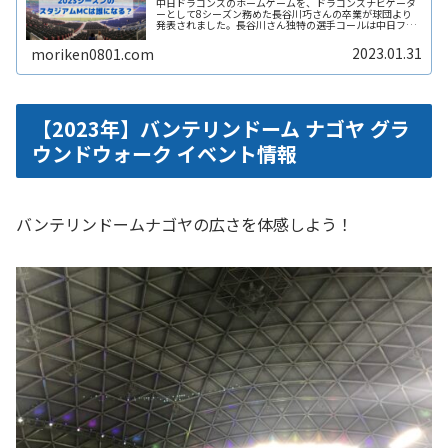
中日ドラゴンズのホームゲームを、ドラゴンズナビゲータ
ーとして8シーズン務めた長谷川巧さんの卒業が球団より
発表されました。長谷川さん独特の選手コールは中日ファ
ンだけでなく、他球団のファンからも親しまれていまし
た。ここでは長谷川さん交代を惜しむReadMore...
2023.01.31
moriken0801.com
【2023年】バンテリンドーム ナゴヤ グラ
ウンドウォーク イベント情報
バンテリンドームナゴヤの広さを体感しよう！