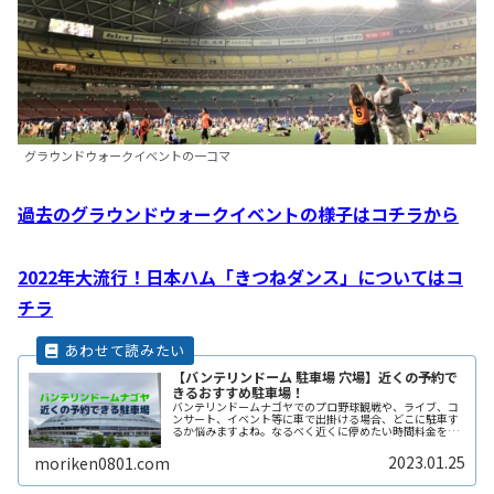
グラウンドウォークイベントの一コマ
過去のグラウンドウォークイベントの様子はコチラから
2022年大流行！日本ハム「きつねダンス」についてはコ
チラ
【バンテリンドーム 駐車場 穴場】近くの予約で
きるおすすめ駐車場！
バンテリンドームナゴヤでのプロ野球観戦や、ライブ、コ
ンサート、イベント等に車で出掛ける場合、どこに駐車す
るか悩みますよね。なるべく近くに停めたい時間料金を気
にせずイベントを楽しみたい駐車場を探すのに時間をかけ
たくない自由に入出庫がしたい帰りReadMore...
2023.01.25
moriken0801.com