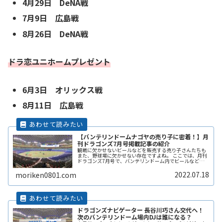
4月29日 DeNA戦
7月9日 広島戦
8月26日
DeNA戦
ドラ恋ユニホームプレゼント
6月3日
オリックス戦
8月11日
広島戦
【バンテリンドームナゴヤの売り子に密着！】月
刊ドラゴンズ7月号掲載記事の紹介
観戦に欠かせないビールなどを販売する売り子さんたちも
また、野球場に欠かせない存在ですよね。 ここでは、月刊
ドラゴンズ7月号で、バンテリンドーム内でビールなどを
販売する売り子さんの働きに密着した記事を紹介していま
す。
2022.07.18
moriken0801.com
ドラゴンズナビゲーター 長谷川巧さん交代へ！
次のバンテリンドーム場内DJは誰になる？