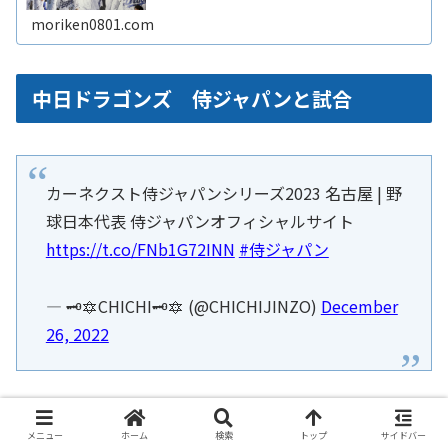
になったら、早く球場で応援したいですよね。ここではオ
リジナルで高品質な応援グッズReadMore...
moriken0801.com
中日ドラゴンズ 侍ジャパンと試合
カーネクスト侍ジャパンシリーズ2023 名古屋 | 野
球日本代表 侍ジャパンオフィシャルサイト
https://t.co/FNb1G72INN
#侍ジャパン
— 🗝🔯CHICHI🗝🔯 (@CHICHIJINZO)
December
26, 2022
カーネクスト侍ジャパンシリーズ2023 名古屋
メニュー
ホーム
検索
トップ
サイドバー