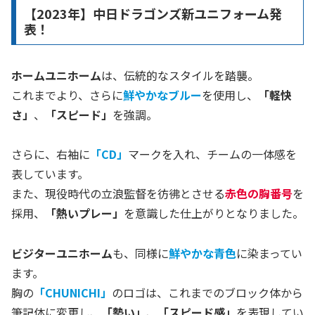
【2023年】中日ドラゴンズ新ユニフォーム発
表！
ホームユニホーム
は、伝統的なスタイルを踏襲。
これまでより、さらに
鮮やかなブルー
を使用し、
「軽快
さ」
、
「スピード」
を強調。
さらに、右袖に
「CD」
マークを入れ、チームの一体感を
表しています。
また、現役時代の立浪監督を彷彿とさせる
赤色の胸番号
を
採用、
「熱いプレー」
を意識した仕上がりとなりました。
ビジターユニホーム
も、同様に
鮮やかな青色
に染まってい
ます。
胸の
「CHUNICHI」
のロゴは、これまでのブロック体から
筆記体に変更し、
「勢い」
、
「スピード感」
を表現してい