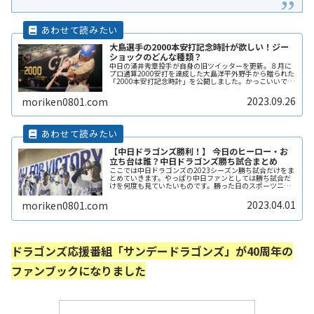
大島選手の2000本安打記念時計が欲しい！ジー
ショックのどんな種類？
中日の涌井秀章投手が自身の旧ツイッターを更新。８月に
プロ通算2000安打を達成した大島洋平外野手から贈られた
「2000本安打記念時計」を公開しました。かっこいいです
ね。欲しくなりました。ジーショックのどんな種類の時計
になるのでしょうか。梅津ReadMore...
2023.09.26
moriken0801.com
【中日ドラゴンズ勝利！】 今日のヒーロー・お
立ち台は誰？中日ドラゴンズ勝ち試合まとめ
ここでは中日ドラゴンズの2023シーズン勝ち試合だけをま
とめていきます。やっぱり中日ファンとしては勝ち試合だ
けを何度も見ていたいものです。勝った日のスポーツニュ
ースなんか繰り返し見たりしませんか？逆に負けた翌日は
気分も悪いし、スポーツニューReadMore...
2023.04.01
moriken0801.com
ドラゴンズ応援番組「サンデードラゴンズ」が40周年の
ファンブックになりました