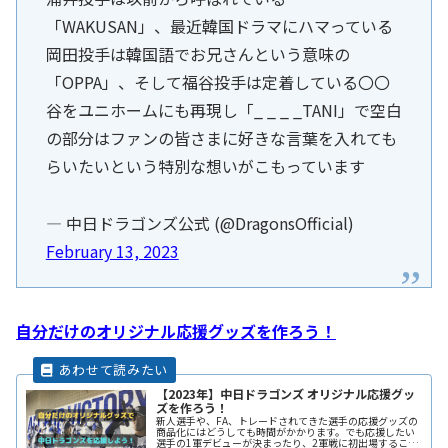
「WAKUSAN」、最近韓国ドラマにハマっている
岡田投手は韓国語でお兄さんという意味の
「OPPA」、そして福谷投手は定着している〇〇
谷をユニホームにも再現し「_ _ _ _TANI」で空白
の部分はファンの皆さまに好きな言葉を入れても
らいたいという特別な想いがこもっています
— 中日ドラゴンズ公式 (@DragonsOfficial)
February 13, 2023
自分だけのオリジナル応援グッズを作ろう！
【2023年】中日ドラゴンズ オリジナル応援グッ
ズを作ろう！
新人選手や、FA、トレードされてきた選手の応援グッズの
商品化にはどうしても時間がかかります。でも応援したい
選手の1軍デビューが決まったり、2軍戦に初出場すること