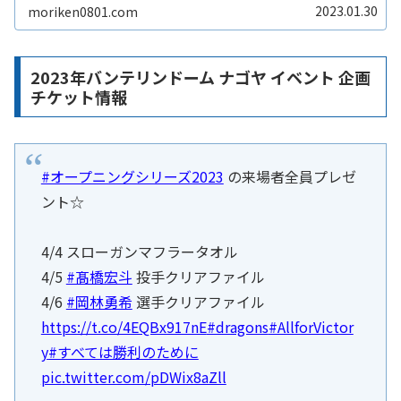
た、春季キャンプの様子やオープン戦の成績もあわせて紹
2023.01.30
moriken0801.com
介していきます。
2023年バンテリンドーム ナゴヤ イベント 企画
チケット情報
#オープニングシリーズ2023
の来場者全員プレゼ
ント☆
4/4 スローガンマフラータオル
4/5
#髙橋宏斗
投手クリアファイル
4/6
#岡林勇希
選手クリアファイル
https://t.co/4EQBx917nE
#dragons
#AllforVictor
y
#すべては勝利のために
pic.twitter.com/pDWix8aZll