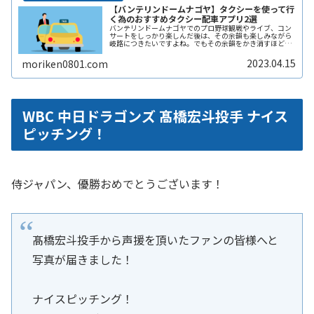
【バンテリンドームナゴヤ】タクシーを使って行
く為のおすすめタクシー配車アプリ2選
バンテリンドームナゴヤでのプロ野球観戦やライブ、コン
サートをしっかり楽しんだ後は、その余韻も楽しみながら
岐路につきたいですよね。でもその余韻をかき消すほどの
混雑は誰もが避けたいところです。かといって混雑回避を
理由にイベントの途中で帰りたくもReadMore...
2023.04.15
moriken0801.com
WBC 中日ドラゴンズ 髙橋宏斗投手 ナイス
ピッチング！
侍ジャパン、優勝おめでとうございます！
髙橋宏斗投手から声援を頂いたファンの皆様へと
写真が届きました！
ナイスピッチング！