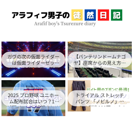
ガヴの次の仮面ライダー
【バンテリンドームナゴ
は仮面ライダーゼッ
ヤ】座席からの見え方を
ツ！？令和7作目の新仮
レビュー！「フィールド
面ライダー名が判明！
シート編」
2025 プロ野球 ユニホー
トライアル ストレッチ
ム配布試合はいつ？12
パンツ 「ノビルノ」口
球団イベント情報まとめ
コミ！税込998円でバイ
ト用のズボンに最適！