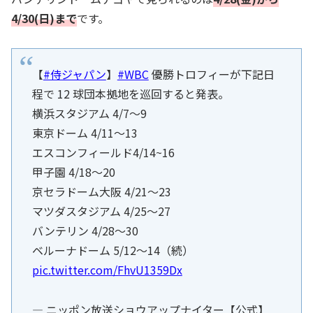
4/30(日)まで
です。
【
#侍ジャパン
】
#WBC
優勝トロフィーが下記日
程で 12 球団本拠地を巡回すると発表。
横浜スタジアム 4/7〜9
東京ドーム 4/11〜13
エスコンフィールド4/14~16
甲子園 4/18〜20
京セラドーム大阪 4/21〜23
マツダスタジアム 4/25〜27
バンテリン 4/28〜30
ベルーナドーム 5/12〜14（続）
pic.twitter.com/FhvU1359Dx
— ニッポン放送ショウアップナイター【公式】