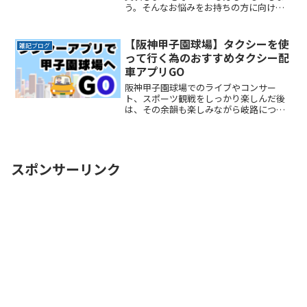
う。そんなお悩みをお持ちの方に向け
て、少ない数から印刷が注文できて、し
かも安い年賀状印刷サービスをまとめま
した。年賀状印刷サービスは喪中はがき
【阪神甲子園球場】タクシーを使
雑記ブログ
の印刷にも対応しています。
って行く為のおすすめタクシー配
車アプリGO
阪神甲子園球場でのライブやコンサー
ト、スポーツ観戦をしっかり楽しんだ後
は、その余韻も楽しみながら岐路につき
たいですよね。でもその余韻をかき消す
ほどの混雑は誰もが避けたいところで
す。かといって混雑回避を理由にイベン
トの途中で帰りたくもないし、
ReadMore...
スポンサーリンク