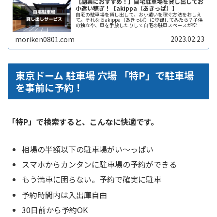
【副業におすすめ！】自宅駐車場を貸し出してお
小遣い稼ぎ！【akippa（あきっぱ）】
自宅の駐車場を貸し出して、お小遣いを稼ぐ方法をおしえ
て。それならakippa（あきっぱ）に登録してみたら？子供
の独立や、車を手放したりして自宅の駐車スペースが空い
ている。となりの土地の空きスペースを有効に活用した
い。自宅駐車場を貸すと副収入ReadMore...
2023.02.23
moriken0801.com
東京ドーム 駐車場 穴場 「特P」で駐車場
を事前に予約！
「特P」で検索すると、こんなに快適です。
相場の半額以下の駐車場がい〜っぱい
スマホからカンタンに駐車場の予約ができる
もう満車に困らない。予約で確実に駐車
予約時間内は入出庫自由
30日前から予約OK