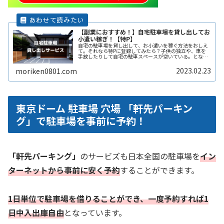
【副業におすすめ！】自宅駐車場を貸し出してお
小遣い稼ぎ！【特P】
自宅の駐車場を貸し出して、お小遣いを稼ぐ方法をおしえ
て。それなら特Pに登録してみたら？子供の独立や、車を
手放したりして自宅の駐車スペースが空いている。となり
の土地の空きスペースを有効に活用したい。自宅駐車場を
貸すと副収入になると聞いたことがReadMore...
2023.02.23
moriken0801.com
東京ドーム 駐車場 穴場 「軒先パーキン
グ」で駐車場を事前に予約！
「軒先パーキング」
のサービズも日本全国の駐車場を
イン
ターネットから事前に安く予約
することができます。
1日単位で駐車場を借りることができ、一度予約すれば1
日中入出庫自由
となっています。