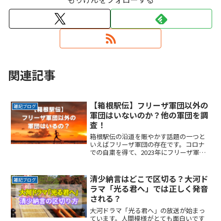
関連記事
【箱根駅伝】フリーザ軍団以外の
雑記ブログ
軍団はいないのか？他の軍団を調
査！
箱根駅伝の沿道を賑やかす話題の一つと
いえばフリーザ軍団の存在です。コロナ
での自粛を得て、2023年にフリーザ軍団
が現れて話題になりましたね。2024年の
箱根駅伝にも出現するのでしょうか。ま
た新しい仲間も増えているかもしれませ
清少納言はどこで区切る？大河ド
雑記ブログ
んね。ここでは、ReadMore...
ラマ「光る君へ」では正しく発音
される？
大河ドラマ「光る君へ」の放送が始まっ
ています。人間模様がとても面白いです