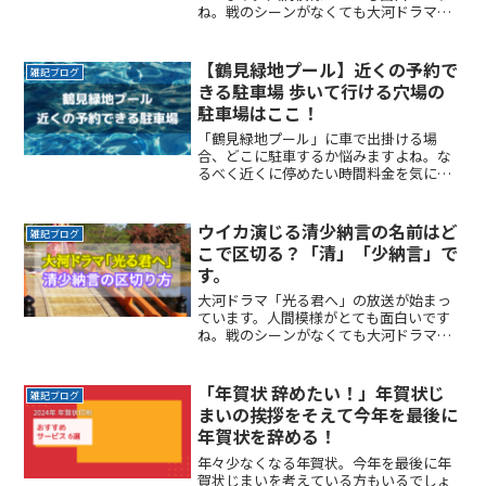
ね。戦のシーンがなくても大河ドラマと
して成立しています。さて、いよいよフ
ァーストサマーウイカさん演じる清少納
言が登場します。どんなキャラクターに
【鶴見緑地プール】近くの予約で
雑記ブログ
仕上がっているか楽しみでReadMore...
きる駐車場 歩いて行ける穴場の
駐車場はここ！
「鶴見緑地プール」に車で出掛ける場
合、どこに駐車するか悩みますよね。な
るべく近くに停めたい時間料金を気にせ
ず楽しみたい駐車場を探すのに時間をか
けたくない自由に入出庫がしたい帰りは
渋滞を避けてスムーズに帰りたいここで
ウイカ演じる清少納言の名前はど
雑記ブログ
は、「鶴見緑地プール」付近ReadMore...
こで区切る？「清」「少納言」で
す。
大河ドラマ「光る君へ」の放送が始まっ
ています。人間模様がとても面白いです
ね。戦のシーンがなくても大河ドラマと
して成立しています。さて、いよいよフ
ァーストサマーウイカさん演じる清少納
言が登場します。どんなキャラクターに
「年賀状 辞めたい！」年賀状じ
雑記ブログ
仕上がっているか楽しみでReadMore...
まいの挨拶をそえて今年を最後に
年賀状を辞める！
年々少なくなる年賀状。今年を最後に年
賀状じまいを考えている方もいるでしょ