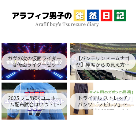
ガヴの次の仮面ライダー
【バンテリンドームナゴ
は仮面ライダーゼッ
ヤ】座席からの見え方を
ツ！？令和7作目の新仮
レビュー！「フィールド
面ライダー名が判明！
シート編」
2025 プロ野球 ユニホー
トライアル ストレッチ
ム配布試合はいつ？12
パンツ 「ノビルノ」口
球団イベント情報まとめ
コミ！税込998円でバイ
ト用のズボンに最適！