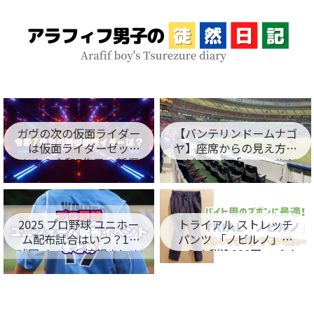
ガヴの次の仮面ライダー
【バンテリンドームナゴ
は仮面ライダーゼッ
ヤ】座席からの見え方を
ツ！？令和7作目の新仮
レビュー！「フィールド
面ライダー名が判明！
シート編」
2025 プロ野球 ユニホー
トライアル ストレッチ
ム配布試合はいつ？12
パンツ 「ノビルノ」口
球団イベント情報まとめ
コミ！税込998円でバイ
ト用のズボンに最適！