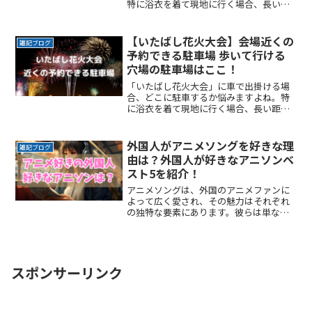
特に浴衣を着て現地に行く場合、長い距
離を歩くのは避けたいところです。なる
べく近くに停めたい確実に駐車できると
いう安心感が欲しい時間料金を気にせず
【いたばし花火大会】会場近くの
雑記ブログ
楽しみたい駐車場を探すのReadMore...
予約できる駐車場 歩いて行ける
穴場の駐車場はここ！
「いたばし花火大会」に車で出掛ける場
合、どこに駐車するか悩みますよね。特
に浴衣を着て現地に行く場合、長い距離
を歩くのは避けたいところです。なるべ
く近くに停めたい確実に駐車できるとい
う安心感が欲しい時間料金を気にせず楽
外国人がアニメソングを好きな理
雑記ブログ
しみたい駐車場を探すのにReadMore...
由は？外国人が好きなアニソンベ
スト5を紹介！
アニメソングは、外国のアニメファンに
よって広く愛され、その魅力はそれぞれ
の独特な要素にあります。彼らは単なる
曲ではなく、視聴者がアニメの世界に没
入し、感情を共有する手段として機能し
ています。ここでは外国人がアニメソン
グを好きな理由と、そのアReadMore...
スポンサーリンク