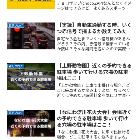
チョコザップ(chocoZAP)なんとなくイメ
ージはできるけど、よくあるスポーツジ
ムと何が違うの？ここでは最近登場した
チョコザップのワークスペースについて
紹介します。ジムにワークスペース？と
【実録】自動車通勤する時、いく
雑記ブログ
思うかもしれまReadMore...
つ赤信号で捕まるか数えてみた
自宅から会社までいくつ信号機があるん
だろう？その内、赤信号で捕まっている
か数は？そんな疑問を抱いたので実際に
数えてみました。日頃の感覚とは違った
結果が見えてきました。交通ルールをし
っかり守り、ゆとりある安全運転でいっ
【上野動物園】近くの予約できる
雑記ブログ
てらっしゃい！
駐車場 歩いて行ける穴場の駐車
場はここ！
「上野動物園」に車で出掛ける場合、ど
こに駐車するか悩みますよね。なるべく
近くに停めたい時間料金を気にせず楽し
みたい駐車場を探すのに時間をかけたく
ない自由に入出庫がしたい帰りは渋滞を
避けてスムーズに帰りたいここでは、
【なにわ淀川花火大会】会場近く
雑記ブログ
「上野動物園」付近でお得にReadMore...
の予約できる駐車場 歩いて行け
る穴場の駐車場はここ！
「なにわ淀川花火大会」に車で出掛ける
場合、どこに駐車するか悩みますよね。