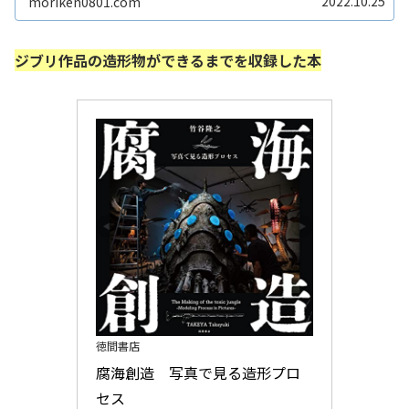
2022.10.25
moriken0801.com
ジブリ作品の造形物ができるまでを収録した本
徳間書店
腐海創造　写真で見る造形プロ
セス