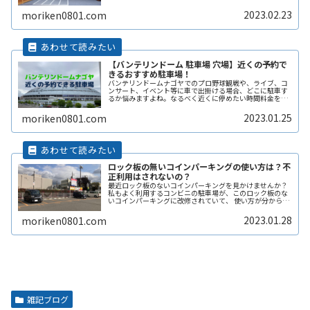
ている。となりの土地の空きスペースを有効に活用した
い。自宅駐車場を貸すと副収入ReadMore...
2023.02.23
moriken0801.com
【バンテリンドーム 駐車場 穴場】近くの予約で
きるおすすめ駐車場！
バンテリンドームナゴヤでのプロ野球観戦や、ライブ、コ
ンサート、イベント等に車で出掛ける場合、どこに駐車す
るか悩みますよね。なるべく近くに停めたい時間料金を気
にせずイベントを楽しみたい駐車場を探すのに時間をかけ
たくない自由に入出庫がしたい帰りReadMore...
2023.01.25
moriken0801.com
ロック板の無いコインパーキングの使い方は？不
正利用はされないの？
最近ロック板のないコインパーキングを見かけませんか？
私もよく利用するコンビニの駐車場が、このロック板のな
いコインパーキングに改修されていて、 使い方が分からず
敬遠してしまった経験があります。 そこで、ここではロッ
ク板のないコインパーキングの使い方や、ロック板がない
2023.01.28
moriken0801.com
と不正に使われないの？などその辺りも含めて解説しま
す。
雑記ブログ