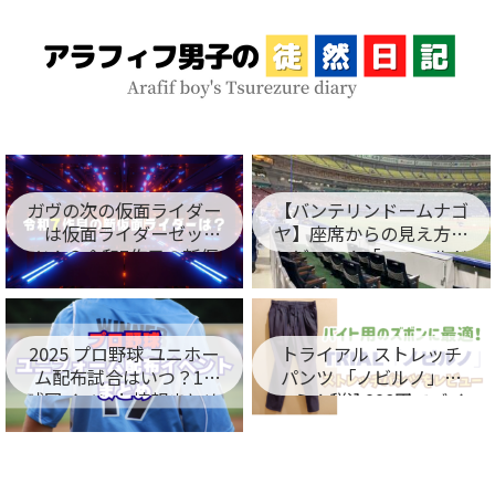
ガヴの次の仮面ライダー
【バンテリンドームナゴ
は仮面ライダーゼッ
ヤ】座席からの見え方を
ツ！？令和7作目の新仮
レビュー！「フィールド
面ライダー名が判明！
シート編」
2025 プロ野球 ユニホー
トライアル ストレッチ
ム配布試合はいつ？12
パンツ 「ノビルノ」口
球団イベント情報まとめ
コミ！税込998円でバイ
ト用のズボンに最適！