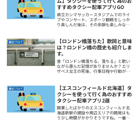
ム】タクシーを使って行く為のお
すすめタクシー配車アプリGO
県立カシマサッカースタジアムでのライ
ブやコンサート、スポーツ観戦をしっか
り楽しんだ後は、その余韻も楽しみなが
ら岐路につきたいですよね。でもその余
韻をかき消すほどの混雑は誰もが避けた
いところです。かといって混雑回避を理
【ロンドン橋落ちた】歌詞と意味
雑記ブログ
由にイベントの途中で帰りReadMore...
は？ロンドン橋の歴史も紹介しま
す。
昔「ロンドン橋落ちる、落ちる」と歌い
ながら遊んだ記憶がありませんか？エリ
ザベス女王の死後、行事日程や行動が定
められたコードネーム「ロンドン橋作
戦」と呼ばれる計画が話題になりまし
た。今回は暗号にまで使われた「ロンド
【エスコンフィールド北海道】タ
雑記ブログ
ン橋落ちた」の歌詞と歴史を紹介しま
クシーを使って行く為のおすすめ
す。
タクシー配車アプリ2選
開業したばかりのエスコンフィールド北
海道新駅の建設や周辺エリアの開発はも
う少し時間がかかりそうですね。一番の
悩みは球場までの行き帰りの交通手段。
とくにゲーム終了後の混雑は誰もが避け
たいところです。かといって混雑回避を
理由にゲームの途中で帰りReadMore...