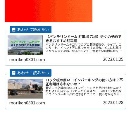
【バンテリンドーム 駐車場 穴場】近くの予約で
きるおすすめ駐車場！
バンテリンドームナゴヤでのプロ野球観戦や、ライブ、コ
ンサート、イベント等に車で出掛ける場合、どこに駐車す
るか悩みますよね。なるべく近くに停めたい時間料金を気
にせずイベントを楽しみたい駐車場を探すのに時間をかけ
たくない自由に入出庫がしたい帰りReadMore...
2023.01.25
moriken0801.com
ロック板の無いコインパーキングの使い方は？不
正利用はされないの？
最近ロック板のないコインパーキングを見かけませんか？
私もよく利用するコンビニの駐車場が、このロック板のな
いコインパーキングに改修されていて、 使い方が分からず
敬遠してしまった経験があります。 そこで、ここではロッ
ク板のないコインパーキングの使い方や、ロック板がない
2023.01.28
moriken0801.com
と不正に使われないの？などその辺りも含めて解説しま
す。