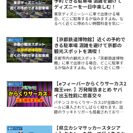
予約できる駐車場 混雑を避けて
ディズニーを一日中楽しむ！
東京ディズニーシーに車で出掛ける場
合、どこに駐車するか悩みますよね。な
るべく近くに停めたい時間料金を気にせ
ず楽しみたい駐車場を探すのに時間をか
けたくない自由に入出庫がしたい帰りは
渋滞を避けてスムーズに帰りたいここで
【京都鉄道博物館】近くの予約で
雑記ブログ
は、東京ディズニーシー付近ReadMore...
きる駐車場 混雑を避けて京都の
観光スポットを満喫！
京都市内の観光スポット「京都鉄道博物
館」に車で出掛ける場合、どこに駐車す
るか悩みますよね。なるべく近くに停め
たい時間料金を気にせず楽しみたい駐車
場を探すのに時間をかけたくない自由に
入出庫がしたい帰りは渋滞を避けてスム
【eフィーバーからくりサーカス2
雑記ブログ
ーズに帰りたいここでは、ReadMore...
魔王ver. 】万発報告まとめ ヤバ
イ出玉性能に悲喜交々
パチンコ からくりサーカス2が全国のホ
ールに導入されてしばらく経ちます。話
題のラッキトリガーも搭載されており、
出玉性能も申し分ありません。前作のか
らくりサーカスも充分楽しめるスペック
だったことから、からくり2への期待も高
【県立カシマサッカースタジア
雑記ブログ
かったですね。その吸ReadMore...