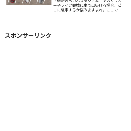
「維新みらいふスタジアム」でのサッカ
ーやライブ観戦に車で出掛ける場合、ど
こに駐車するか悩みますよね。ここで
は、「維新みらいふスタジアム」付近で
お得に駐車できるサービスを紹介しま
す。なるべく近くに停めたい時間料金を
気にせずイベントを楽しみたい
ReadMore...
スポンサーリンク