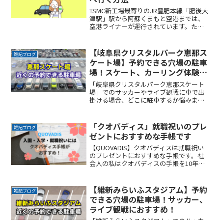
TSMC新工場最寄りのJR豊肥本線「肥後大
津駅」駅から阿蘇くまもと空港までは、
空港ライナーが運行されています。た
だ、駅から目的地であるTSMC新工場に行
く際は、タクシーを事前予約することを
おすすめします。ここではお得に利用で
【岐阜県クリスタルパーク恵那ス
雑記ブログ
きるタクシーアプReadMore...
ケート場】予約できる穴場の駐車
場！スケート、カーリング体験に
おすすめ！
「岐阜県クリスタルパーク恵那スケート
場」でのサッカーやライブ観戦に車で出
掛ける場合、どこに駐車するか悩みます
よね。ここでは、「岐阜県クリスタルパ
ーク恵那スケート場」付近でお得に駐車
できるサービスを紹介します。なるべく
「クオバディス」就職祝いのプレ
雑記ブログ
近くに停めたい時間料金をReadMore...
ゼントにおすすめな手帳です
【QUOVADIS】クオバディスは就職祝い
のプレゼントにおすすめな手帳です。社
会人の私はクオバディスの手帳を10年以
上愛用し続けています。デジタルツール
でスケジュール管理が出来る世の中です
が、手書きの良さと使いやすさに惹か
【維新みらいふスタジアム】予約
雑記ブログ
れ、気づけば10年間使っていました。
できる穴場の駐車場！サッカー、
ライブ観戦におすすめ！