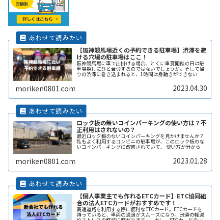
【阪神競馬場近くの予約できる駐車場】渋滞を避
ける穴場の駐車場はここ！
阪神競馬場に車で出掛ける場合、とくに重賞開催の日は駐
車場探しにひと苦労するのではないでしょうか。そして帰
りの渋滞に巻き込まれると、1時間は身動きができないこ
ともありますよね。ここでは阪神競馬場の近くで、予約で
きる駐車場サービスを紹介します。ReadMore...
2023.04.30
moriken0801.com
ロック板の無いコインパーキングの使い方は？不
正利用はされないの？
最近ロック板のないコインパーキングを見かけませんか？
私もよく利用するコンビニの駐車場が、このロック板のな
いコインパーキングに改修されていて、 使い方が分からず
敬遠してしまった経験があります。 そこで、ここではロッ
ク板のないコインパーキングの使い方や、ロック板がない
2023.01.28
moriken0801.com
と不正に使われないの？などその辺りも含めて解説しま
す。
【個人事業主でも作れるETCカード】ETC協同組
合の法人ETCカードがおすすめです！
高速道路を利用する際に便利なETCカード。ETCカードを
持っていると、車両の通過がスムーズになり、渋滞の軽減
やストレスの軽減に繋がります。しかし、ETCカードの種