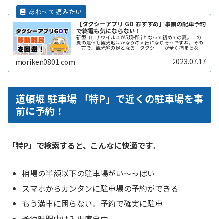
【タクシーアプリ GO おすすめ】事前の配車予約
で終電も気にならない！
新型コロナウイルスが5類相当となって初めての夏。この
夏の連休も観光地はかなりの人出になりそうですね。その
一方で、観光客の足となる「タクシー」が全く捕まらな
い、という問題も出てきているようです。また夜遅くまで
遊んで終電を逃した方へもおススメすReadMore...
2023.07.17
moriken0801.com
道頓堀 駐車場 「特P」で近くの駐車場を事
前に予約！
「特P」で検索すると、こんなに快適です。
相場の半額以下の駐車場がい〜っぱい
スマホからカンタンに駐車場の予約ができる
もう満車に困らない。予約で確実に駐車
予約時間内は入出庫自由