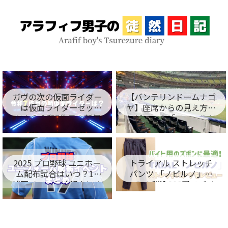
ガヴの次の仮面ライダー
【バンテリンドームナゴ
は仮面ライダーゼッ
ヤ】座席からの見え方を
ツ！？令和7作目の新仮
レビュー！「フィールド
面ライダー名が判明！
シート編」
2025 プロ野球 ユニホー
トライアル ストレッチ
ム配布試合はいつ？12
パンツ 「ノビルノ」口
球団イベント情報まとめ
コミ！税込998円でバイ
ト用のズボンに最適！