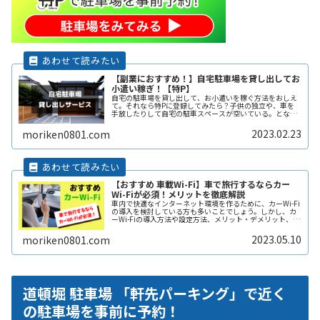
【副業におすすめ！】自宅駐車場を貸し出してお
小遣い稼ぎ！【特P】
自宅の駐車場を貸し出して、お小遣いを稼ぐ方法をおしえ
て。それなら特Pに登録してみたら？子供の独立や、車を
手放したりして自宅の駐車スペースが空いている。となり
の土地の空きスペースを有効に活用したい。自宅駐車場を
貸すと副収入になると聞いたことがReadMore...
2023.02.23
moriken0801.com
【おすすめ 車載Wi-Fi】車で旅行するならカー
Wi-Fiが必須！メリットを徹底解説
車内で快適なインターネット環境を作るために、カーWi-Fi
の導入を検討している方も多いことでしょう。しかし、カ
ーWi-Fiの導入方法や設定方法、メリット・デメリット、注
意点などは多岐にわたり、初心者にとってはわかりにくい
こともあります。そこReadMore...
2023.05.10
moriken0801.com
道頓堀 駐車場 「軒先パーキング」で近く
の駐車場を事前に予約！