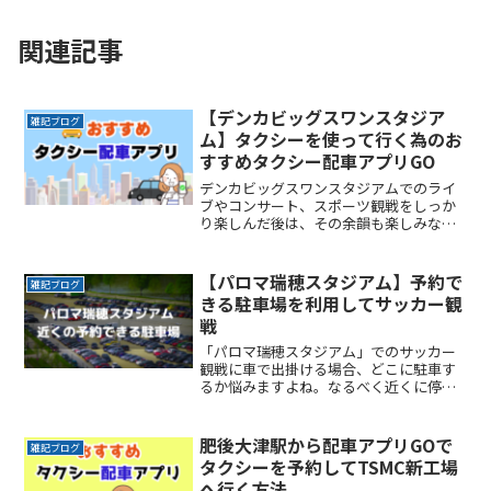
関連記事
【デンカビッグスワンスタジア
雑記ブログ
ム】タクシーを使って行く為のお
すすめタクシー配車アプリGO
デンカビッグスワンスタジアムでのライ
ブやコンサート、スポーツ観戦をしっか
り楽しんだ後は、その余韻も楽しみなが
ら岐路につきたいですよね。でもその余
韻をかき消すほどの混雑は誰もが避けた
いところです。かといって混雑回避を理
【パロマ瑞穂スタジアム】予約で
雑記ブログ
由にイベントの途中で帰りReadMore...
きる駐車場を利用してサッカー観
戦
「パロマ瑞穂スタジアム」でのサッカー
観戦に車で出掛ける場合、どこに駐車す
るか悩みますよね。なるべく近くに停め
たい時間料金を気にせずイベントを楽し
みたい駐車場を探すのに時間をかけたく
ない自由に入出庫がしたい帰りは渋滞を
肥後大津駅から配車アプリGOで
雑記ブログ
避けてスムーズに帰りたいReadMore...
タクシーを予約してTSMC新工場
へ行く方法