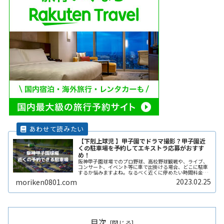
【下剋上球児 】甲子園でドラマ撮影？甲子園近
くの駐車場を予約してエキストラ応募がおすす
め！
阪神甲子園球場でのプロ野球、高校野球観戦や、ライブ、
コンサート、イベント等に車で出掛ける場合、どこに駐車
するか悩みますよね。なるべく近くに停めたい時間料金を
気にせずイベントを楽しみたい駐車場を探すのに時間をか
2023.02.25
moriken0801.com
けたくない自由に入出庫がしたい帰ReadMore...
目次