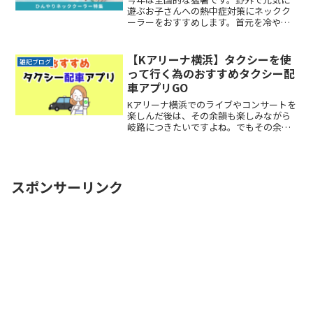
遊ぶお子さんへの熱中症対策にネックク
ーラーをおすすめします。首元を冷やす
事ができて、見た目もおしゃれなネック
クーラーがそろっています。この夏休み
は熱中症対策をしっかりして、お子さん
【Kアリーナ横浜】タクシーを使
雑記ブログ
との楽しい思い出作りをしReadMore...
って行く為のおすすめタクシー配
車アプリGO
Kアリーナ横浜でのライブやコンサートを
楽しんだ後は、その余韻も楽しみながら
岐路につきたいですよね。でもその余韻
をかき消すほどの混雑は誰もが避けたい
ところです。かといって混雑回避を理由
にイベントの途中で帰りたくもないし、
でも終電は気になるしとReadMore...
スポンサーリンク