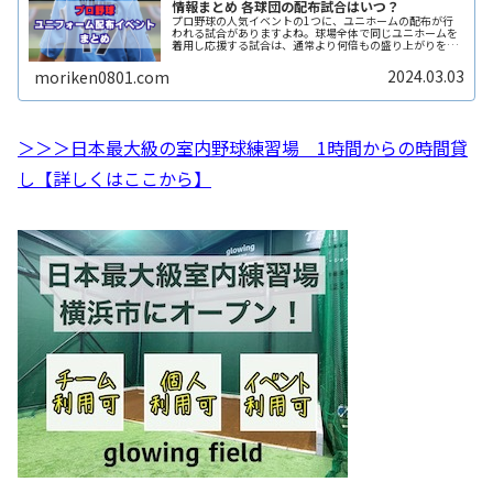
情報まとめ 各球団の配布試合はいつ？
プロ野球の人気イベントの1つに、ユニホームの配布が行
われる試合がありますよね。球場全体で同じユニホームを
着用し応援する試合は、通常より何倍もの盛り上がりを感
じます。ここでは、2024年に開催が予定されているプロ野
球各球団の「ユニホーム配布イReadMore...
2024.03.03
moriken0801.com
＞＞＞日本最大級の室内野球練習場 1時間からの時間貸
し【詳しくはここから】