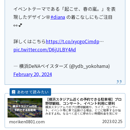
イベントテーマである「起こせ、春の嵐。」を表
現したデザイン🌸
#diana
の着こなしにもご注目
👀💕
詳しくはこちら
https://t.co/xycgoCimdp
…
pic.twitter.com/D6jULBY4Ad
— 横浜DeNAベイスターズ (@ydb_yokohama)
February 20, 2024
【横浜スタジアム近くの予約できる駐車場】プロ
野球観戦、コンサート、イベント利用に便利
横浜スタジアムでのプロ野球観戦や、ライブ、コンサー
ト、イベント等に車で出掛ける場合、どこに駐車するか悩
みますよね。なるべく近くに停めたい時間料金を気にせず
イベントを楽しみたい駐車場を探すのに時間をかけたくな
い自由に入出庫がしたい帰りは渋滞をReadMore...
2023.02.25
moriken0801.com