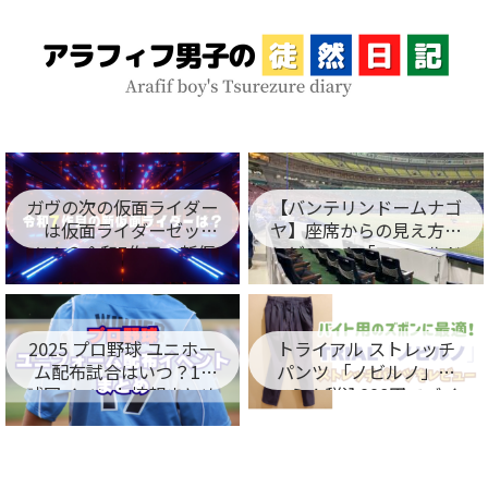
ガヴの次の仮面ライダー
【バンテリンドームナゴ
は仮面ライダーゼッ
ヤ】座席からの見え方を
ツ！？令和7作目の新仮
レビュー！「フィールド
面ライダー名が判明！
シート編」
2025 プロ野球 ユニホー
トライアル ストレッチ
ム配布試合はいつ？12
パンツ 「ノビルノ」口
球団イベント情報まとめ
コミ！税込998円でバイ
ト用のズボンに最適！