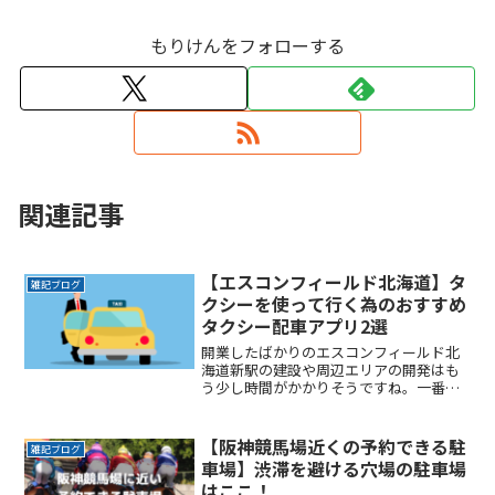
もりけんをフォローする
関連記事
【エスコンフィールド北海道】タ
雑記ブログ
クシーを使って行く為のおすすめ
タクシー配車アプリ2選
開業したばかりのエスコンフィールド北
海道新駅の建設や周辺エリアの開発はも
う少し時間がかかりそうですね。一番の
悩みは球場までの行き帰りの交通手段。
とくにゲーム終了後の混雑は誰もが避け
たいところです。かといって混雑回避を
【阪神競馬場近くの予約できる駐
雑記ブログ
理由にゲームの途中で帰りReadMore...
車場】渋滞を避ける穴場の駐車場
はここ！