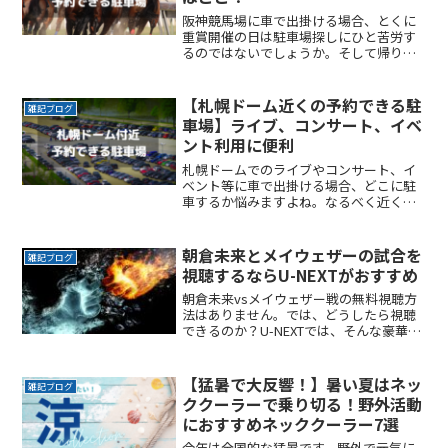
阪神競馬場に車で出掛ける場合、とくに
重賞開催の日は駐車場探しにひと苦労す
るのではないでしょうか。そして帰りの
渋滞に巻き込まれると、1時間は身動きが
できないこともありますよね。ここでは
阪神競馬場の近くで、予約できる駐車場
【札幌ドーム近くの予約できる駐
雑記ブログ
サービスを紹介します。ReadMore...
車場】ライブ、コンサート、イベ
ント利用に便利
札幌ドームでのライブやコンサート、イ
ベント等に車で出掛ける場合、どこに駐
車するか悩みますよね。なるべく近くに
停めたい時間料金を気にせずイベントを
楽しみたい駐車場を探すのに時間をかけ
たくない自由に入出庫がしたい帰りは渋
朝倉未来とメイウェザーの試合を
雑記ブログ
滞を避けてスムーズに帰りReadMore...
視聴するならU-NEXTがおすすめ
朝倉未来vsメイウェザー戦の無料視聴方
法はありません。では、どうしたら視聴
できるのか？U-NEXTでは、そんな豪華カ
ードを完全生配信！ボクシングで5階級制
覇したフロイド・メイウェザーと、格闘
家である朝倉未来の世紀の一戦が『超
【猛暑で大反響！】暑い夏はネッ
雑記ブログ
RIZIN』でついに実現！
ククーラーで乗り切る！野外活動
におすすめネッククーラー7選
今年は全国的な猛暑です。野外で元気に