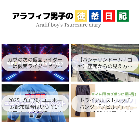
ガヴの次の仮面ライダー
【バンテリンドームナゴ
は仮面ライダーゼッ
ヤ】座席からの見え方を
ツ！？令和7作目の新仮
レビュー！「フィールド
面ライダー名が判明！
シート編」
2025 プロ野球 ユニホー
トライアル ストレッチ
ム配布試合はいつ？12
パンツ 「ノビルノ」口
球団イベント情報まとめ
コミ！税込998円でバイ
ト用のズボンに最適！