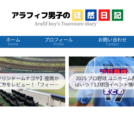
ホーム
プロフィール
お問い合わせ
Home
Profile
Contact
テリンドームナゴヤ】座席か
2025 プロ野球 ユニホー
え方をレビュー！「フィール
はいつ？12球団イベント情
ドシート編」