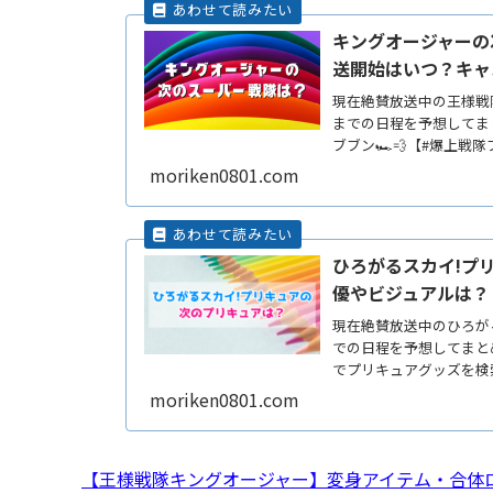
キングオージャーの
送開始はいつ？キャ
現在絶賛放送中の王様戦
までの日程を予想してま
ブブン🏎💨【#爆上戦隊
ッReadMore...
moriken0801.com
ひろがるスカイ!プ
優やビジュアルは？
現在絶賛放送中のひろが
での日程を予想してまと
でプリキュアグッズを検索する(fun
moriken0801.com
【王様戦隊キングオージャー】変身アイテム・合体