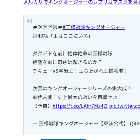
メルカリでキングオージャーのレプリカマスクを見
👑次回予告👑
#王様戦隊キングオージャー
第49話「王はここにいる」
ダグデドを前に絶体絶命の王様戦隊！
絶望を前に奇跡は起きるのか？
チキューVS宇蟲王！立ち上がれ王様戦隊！
次回はキングオージャーシリーズの集大成！
前代未聞！史上最大の戦いを目撃せよ！
【予告】
https://t.co/LAhr7Mz4l3
pic.twitter
— 王様戦隊キングオージャー【東映公式】 (@King