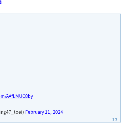
る
.com/AAfLMUC8by
47_toei)
February 11, 2024