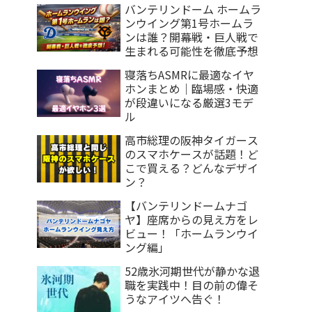
バンテリンドーム ホームラ
ンウイング第1号ホームラ
ンは誰？開幕戦・巨人戦で
生まれる可能性を徹底予想
寝落ちASMRに最適なイヤ
ホンまとめ｜臨場感・快適
が段違いになる厳選3モデ
ル
高市総理の阪神タイガース
のスマホケースが話題！ど
こで買える？どんなデザイ
ン？
【バンテリンドームナゴ
ヤ】座席からの見え方をレ
ビュー！「ホームランウイ
ング編」
52歳氷河期世代が静かな退
職を実践中！目の前の偉そ
うなアイツへ告ぐ！