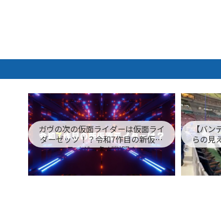
ガヴの次の仮面ライダーは仮面ライ
【バン
ダーゼッツ！？令和7作目の新仮面
らの見
ライダー名が判明！