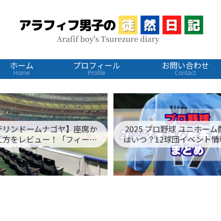
ホーム
プロフィール
お問い合わせ
Home
Profile
Contact
テリンドームナゴヤ】座席か
2025 プロ野球 ユニホー
え方をレビュー！「フィール
はいつ？12球団イベント情
ドシート編」