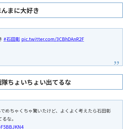
ほんまに大好き
き
#石田彰
pic.twitter.com/3CBhDAnR2F
戦隊ちょいちょい出てるな
んでめちゃくちゃ驚いたけど、よくよく考えたら石田彰
てるな。
DeF5BBJKN4