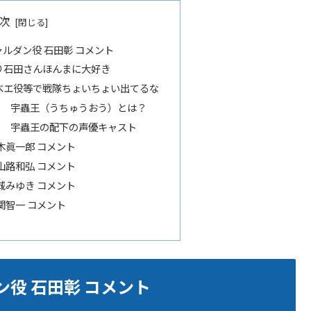
次
ルダン役 石田彰 コメント
り石田さんほんまに大好き
ベエ役等で戦隊ちょいちょい出てるな
ー 宇蟲王（うちゅうおう）とは？
ー 宇蟲王の配下の声優キャスト
木眞一郎 コメント
山路和弘 コメント
城みゆき コメント
関智一 コメント
役 石田彰 コメント