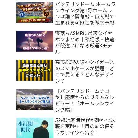
バンテリンドーム ホームラ
ンウイング第1号ホームラ
ンは誰？開幕戦・巨人戦で
生まれる可能性を徹底予想
寝落ちASMRに最適なイヤ
ホンまとめ｜臨場感・快適
が段違いになる厳選3モデ
ル
高市総理の阪神タイガース
のスマホケースが話題！ど
こで買える？どんなデザイ
ン？
【バンテリンドームナゴ
ヤ】座席からの見え方をレ
ビュー！「ホームランウイ
ング編」
52歳氷河期世代が静かな退
職を実践中！目の前の偉そ
うなアイツへ告ぐ！