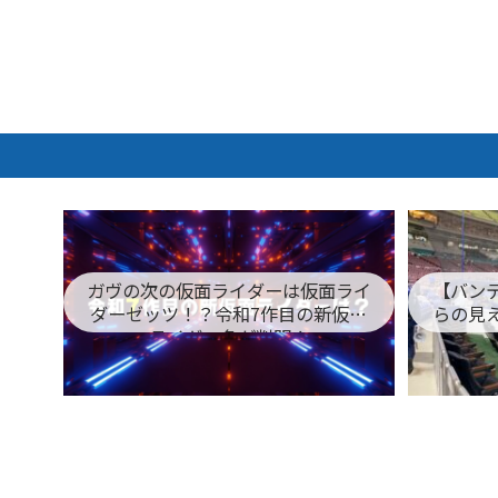
ガヴの次の仮面ライダーは仮面ライ
【バン
ダーゼッツ！？令和7作目の新仮面
らの見
ライダー名が判明！