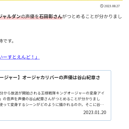
2023.08.27
ジャルダン
の声優を
石田彰さん
がつとめることが分かりまし
待です。
いーすとえんど！」
ージャー】オージャカリバーの声優は谷山紀章さ
30分から放送が開始される王様戦隊キングオージャーの変身アイ
」の音声を声優の谷山紀章さんがつとめることが分かりまし
使って変身するシーンがどのように描かれるのか。そこに谷山
きの演出は見ものですね。
2023.01.20