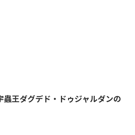
宇蟲王ダグデド・ドゥジャルダンの
。