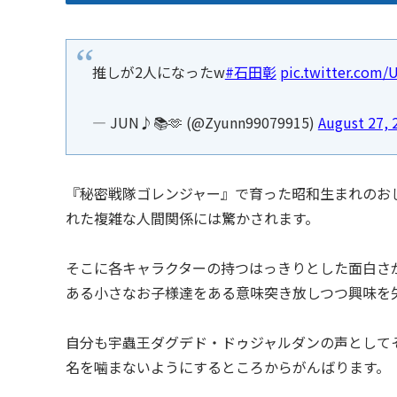
推しが2人になったw
#石田彰
pic.twitter.com/
— JUN♪📚🫶 (@Zyunn99079915)
August 27, 
『秘密戦隊ゴレンジャー』で育った昭和生まれのお
れた複雑な人間関係には驚かされます。
そこに各キャラクターの持つはっきりとした面白さ
ある小さなお子様達をある意味突き放しつつ興味を
自分も宇蟲王ダグデド・ドゥジャルダンの声として
名を噛まないようにするところからがんばります。