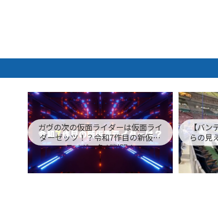
ガヴの次の仮面ライダーは仮面ライ
【バン
ダーゼッツ！？令和7作目の新仮面
らの見
ライダー名が判明！