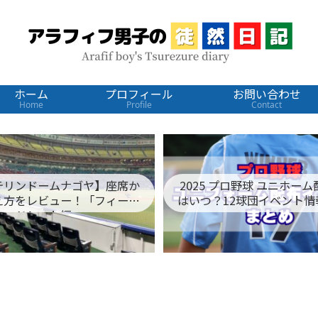
ホーム
プロフィール
お問い合わせ
Home
Profile
Contact
テリンドームナゴヤ】座席か
2025 プロ野球 ユニホー
え方をレビュー！「フィール
はいつ？12球団イベント情
ドシート編」