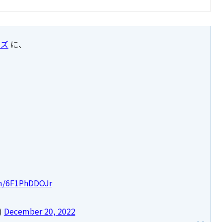
ーズ
に、
om/6F1PhDDOJr
)
December 20, 2022