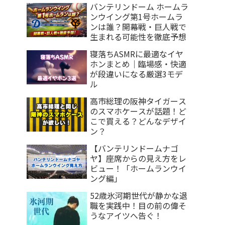
バンテリンドーム ホームラ
ンウイング第1号ホームラ
ンは誰？開幕戦・巨人戦で
生まれる可能性を徹底予想
寝落ちASMRに最適なイヤ
ホンまとめ｜臨場感・快適
が段違いになる厳選3モデ
ル
高市総理の阪神タイガース
のスマホケースが話題！ど
こで買える？どんなデザイ
ン？
【バンテリンドームナゴ
ヤ】座席からの見え方をレ
ビュー！「ホームランウイ
ング編」
52歳氷河期世代が静かな退
職を実践中！目の前の偉そ
うなアイツへ告ぐ！