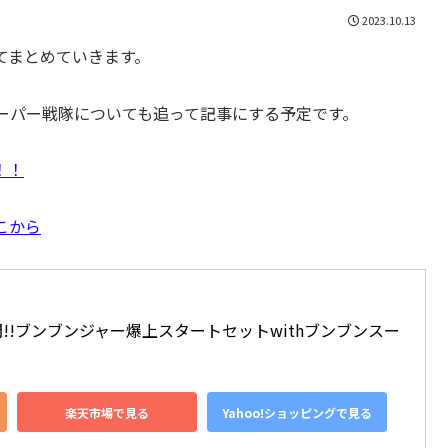
2023.10.13
てまとめていきます。
ーパー戦隊についても追って記事にする予定です。
！！
こから
開!!ブンブンジャー爆上スタートセットwithブンブンスー
楽天市場で見る
Yahoo!ショッピングで見る