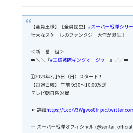
【全員王様】【全員昆虫】
#スーパー戦隊シリ
壮大なスケールのファンタジー大作が誕生‼️
＜新 番 組＞
👑＼＼『
#王様戦隊キングオージャー
』／／👑
🗓2023年3月5日（日）スタート‼️
【毎週日曜】 午前 9:30～10:00放送
テレビ朝日系24局
🔽 詳細
https://t.co/V3Wgvos8fr
pic.twitter.c
— スーパー戦隊オフィシャル (@sentai_official