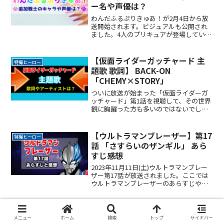
ー名や声優は？
わんだふるぷりきゅあ！が2月4日から放
送開始されます。ビジュアルも公開され
ました。4人のプリキュアが登場していま
すね。でもこれで終わりではないでしょ
う。きっと追加戦士が登場するはずで
す。ここでは追加戦士について名前や声
【仮面ライダーガッチャード 主
特撮ヒーロー
を担当する声優さんにつReadMore...
題歌 歌詞】 BACK-ON
「CHEMY×STORY」
ついに放送が始まった「仮面ライダーガ
ッチャード」第1話を視聴して、その世界
観に胸躍った方も多いのではないでしょ
うか。ここでは、その世界観を更にパワ
ーアップする主題歌についてまとめてい
きます。主題歌の歌詞を理解すること
【ウルトラマンブレーザー】第17
特撮ヒーロー
で、より深く作品に没入でReadMore...
話 「さすらいのザンギル」 あら
すじ感想
2023年11月11日(土)ウルトラマンブレー
ザー第17話が放送されました。ここでは
ウルトラマンブレーザーのあらすじや感
想をまとめていきます。ブレーザーと怪
獣との格闘シーンは、ブレーザーの発声
や戦闘ポーズもあいまってカッコイイ仕
上がりになっReadMore...
メニュー
ホーム
検索
トップ
サイドバー