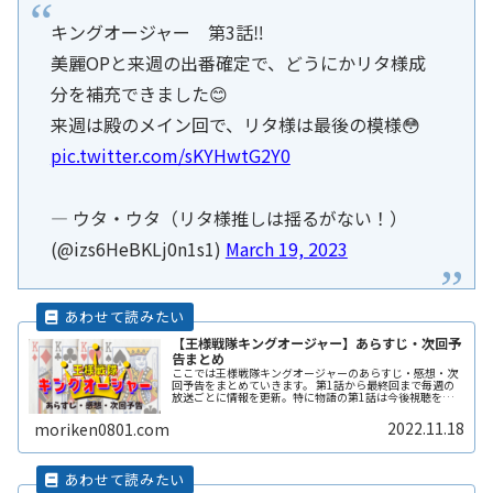
キングオージャー 第3話‼️
美麗OPと来週の出番確定で、どうにかリタ様成
分を補充できました😊
来週は殿のメイン回で、リタ様は最後の模様😳
pic.twitter.com/sKYHwtG2Y0
— ウタ・ウタ（リタ様推しは揺るがない！）
(@izs6HeBKLj0n1s1)
March 19, 2023
【王様戦隊キングオージャー】あらすじ・次回予
告まとめ
ここでは王様戦隊キングオージャーのあらすじ・感想・次
回予告をまとめていきます。 第1話から最終回まで毎週の
放送ごとに情報を更新。特に物語の第1話は今後視聴を継
続するかどうかの大切な回です。しっかり視聴してあらす
じ・感想をまとめていきます。
2022.11.18
moriken0801.com