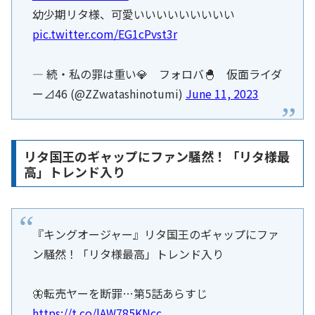
幼少期リタ様、可愛いいいいいいいいい
pic.twitter.com/EG1cPvst3r
— 続・私の罪は重い💎 フォロバ🐣 仮面ライダ
ー⊿46 (@ZZwatashinotumi)
June 11, 2023
リタ国王のギャップにファン騒然！「リタ様最
高」トレンド入り
『キングオージャー』リタ国王のギャップにファ
ン騒然！「リタ様最高」トレンド入り
🦋転売ヤーを断罪…第5話あらすじ
https://t.co/lAW785KNcc