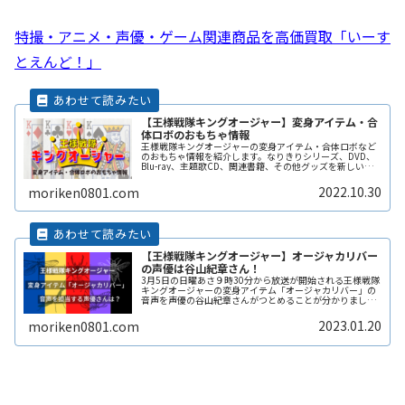
特撮・アニメ・声優・ゲーム関連商品を高価買取「いーす
とえんど！」
【王様戦隊キングオージャー】変身アイテム・合
体ロボのおもちゃ情報
王様戦隊キングオージャーの変身アイテム・合体ロボなど
のおもちゃ情報を紹介します。なりきりシリーズ、DVD、
Blu-ray、主題歌CD、関連書籍、その他グッズを新しい情
報が公開されたら更新していきます。まずはどんなアイテ
ムで変身するのか楽しみです。
2022.10.30
moriken0801.com
【王様戦隊キングオージャー】オージャカリバー
の声優は谷山紀章さん！
3月5日の日曜あさ９時30分から放送が開始される王様戦隊
キングオージャーの変身アイテム「オージャカリバー」の
音声を声優の谷山紀章さんがつとめることが分かりまし
た。オージャカリバーを使って変身するシーンがどのよう
に描かれるのか。そこに谷山さんの声が合わさったときの
2023.01.20
moriken0801.com
演出は見ものですね。