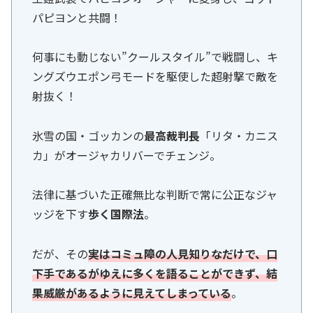
パピヨンと共闘！
何事にも動じない”クールスタイル”で戦闘し、キ
ングズウエポン弓モードを駆使した超射撃で敵を
射抜く！
氷雪の国・ゴッカンの
最高裁判長
「リタ・カニス
カ」がオージャカリバーでチェンジ。
法律に基づいた正確無比な判断で常に公正なジャ
ッジを下す
歩く国際法
。
だが、その
実はコミュ障の人見知りなだけで、口
下手であるがゆえに多くを語ることができず、結
果威厳があるように見えてしまっている
。