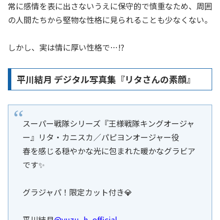
常に感情を表に出さないうえに保守的で慎重なため、周囲
の人間たちから堅物な性格に見られることも少なくない。
しかし、実は情に厚い性格で…!?
平川結月 デジタル写真集『リタさんの素顔』
スーパー戦隊シリーズ『王様戦隊キングオージャ
ー』リタ・カニスカ／パピヨンオージャー役
春を感じる穏やかな光に包まれた暖かなグラビア
です✨
グラジャパ！限定カット付き💎
平川結月
@yuzu_h_official