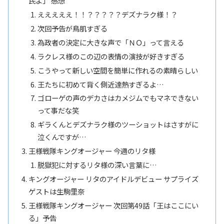
民よ」 感想
えええええ！！？？？？？デズナラク様！？
次回予告が鳥肌すぎる
為政者の決定に大きな声で「ＮＯ」って言える
ラクレス様のこの辺の表情の演技が好きすぎる
こうやって新しい空間を簡単に作れるの素晴らしい
王たちに初めて背く側近達熱すぎるよ…
ゴローゲの声のデカさはカメジムでもマネできない
って事だな笑
ギラくんとデズナラク様のツーショットはさすがに
泣くんですが…
王様戦隊キングオージャー 今週のリタ様
脱獄犯に対するリタ様の深い言葉に…
キングオージャー リタのアイドルデビュー サプライズ
ゲストは生駒里奈
王様戦隊キングオージャー 次回第49話「王はここにい
る」予告