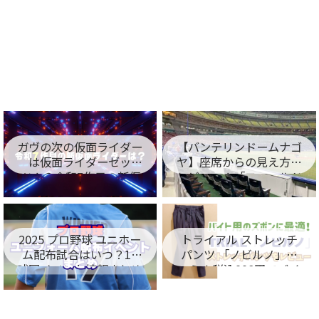
ガヴの次の仮面ライダー
【バンテリンドームナゴ
は仮面ライダーゼッ
ヤ】座席からの見え方を
ツ！？令和7作目の新仮
レビュー！「フィールド
面ライダー名が判明！
シート編」
2025 プロ野球 ユニホー
トライアル ストレッチ
ム配布試合はいつ？12
パンツ 「ノビルノ」口
球団イベント情報まとめ
コミ！税込998円でバイ
ト用のズボンに最適！