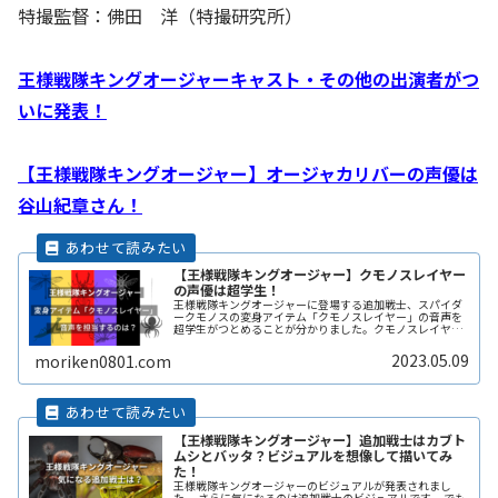
特撮監督：佛田 洋（特撮研究所）
王様戦隊キングオージャーキャスト・その他の出演者がつ
いに発表！
【王様戦隊キングオージャー】オージャカリバーの声優は
谷山紀章さん！
【王様戦隊キングオージャー】クモノスレイヤー
の声優は超学生！
王様戦隊キングオージャーに登場する追加戦士、スパイダ
ークモノスの変身アイテム「クモノスレイヤー」の音声を
超学生がつとめることが分かりました。クモノスレイヤー
を使って変身するシーンがどのように描かれるのか。そこ
に超学生の声が合わさったときの演出は見ものですね。
2023.05.09
moriken0801.com
【王様戦隊キングオージャー】追加戦士はカブト
ムシとバッタ？ビジュアルを想像して描いてみ
た！
王様戦隊キングオージャーのビジュアルが発表されまし
た。 さらに気になるのは追加戦士のビジュアルです。 でも