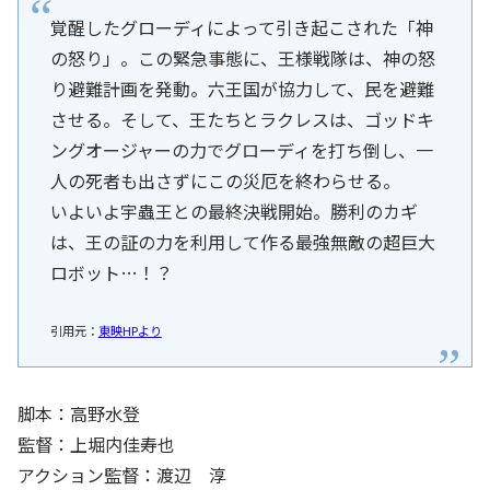
覚醒したグローディによって引き起こされた「神
の怒り」。この緊急事態に、王様戦隊は、神の怒
り避難計画を発動。六王国が協力して、民を避難
させる。そして、王たちとラクレスは、ゴッドキ
ングオージャーの力でグローディを打ち倒し、一
人の死者も出さずにこの災厄を終わらせる。
いよいよ宇蟲王との最終決戦開始。勝利のカギ
は、王の証の力を利用して作る最強無敵の超巨大
ロボット…！？
引用元：
東映HPより
脚本：高野水登
監督：上堀内佳寿也
アクション監督：渡辺 淳