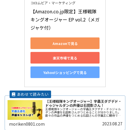
コロムビア・マーケティング
【Amazon.co.jp限定】王様戦隊
キングオージャー EP vol.2（メガ
ジャケ付）
Amazonで見る
楽天市場で見る
Yahoo!ショッピングで見る
【王様戦隊キングオージャー】宇蟲王ダグデド・
ドゥジャルダンの声優は石田彰さん！
王様戦隊キングオージャーの宇蟲王ダグデド・ドゥジャル
ダンの声優を石田彰さんがつとめることが分かりました。
数々の作品の声優をつとめる石田さんの宇蟲王に期待で
す。特撮・アニメ・声優・ゲーム関連商品を高価買取「い
ーすとえんど！」宇蟲王 ダグデド・ReadMore...
2023.08.27
moriken0801.com