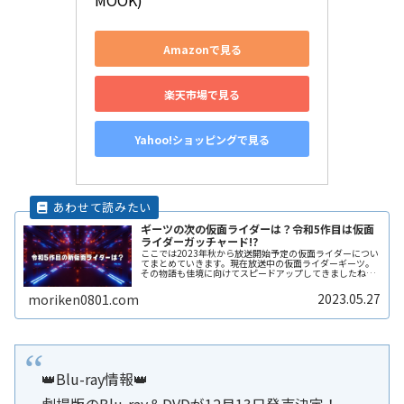
MOOK)
Amazonで見る
楽天市場で見る
Yahoo!ショッピングで見る
ギーツの次の仮面ライダーは？令和5作目は仮面
ライダーガッチャード!?
ここでは2023年秋から放送開始予定の仮面ライダーについ
てまとめていきます。現在放送中の仮面ライダーギーツ。
その物語も佳境に向けてスピードアップしてきましたね。
そうなると次の仮面ライダーが何になるか気になるとこ
ろ。果たしてどんな名前の仮面ラReadMore...
2023.05.27
moriken0801.com
👑Blu-ray情報👑
劇場版のBlu-ray＆DVDが12月13日発売決定！