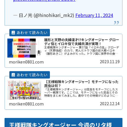
— 日ノ光 (@hinohikari_mk2)
February 11, 2024
雛形と天野の夫婦漫才!?キングオージャー グロー
ディ役とイロキ役で夫婦共演が実現！
王様戦隊キングオージャー 第37話「イロキの乱」グローデ
ィ（天野浩成）の力で、死んだトウフ国の前大殿イロキ
（雛形あきこ）がよみがえった。トウフ国に世界中の食べ
物が奪われて、みんな腹ペコで大ピンチに…。カグラギ
（佳久創）は、因縁のイロキからトReadMore...
2023.11.19
moriken0801.com
【王様戦隊キングオージャー】モチーフになった
昆虫は何？
「王様戦隊キングオージャー」は昆虫をモチーフにしたス
ーパー戦隊です。ここでは、モチーフになった昆虫とその
特徴をまとめてみました。劇中でその特徴がどのように描
かれるのかも注目ですね。今後、追加の昆虫も登場しそう
なので、随時まとめていきます。お楽しみに！
2022.12.14
moriken0801.com
王様戦隊キングオージャー 今週のリタ様