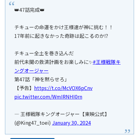
👑47話完成👑
チキューの命運をかけ王様達が神に挑む！！
17年前に起きなかった奇跡は起こるのか⁉️
チキュー全土を巻き込んだ
前代未聞の救済計画をお楽しみに✨
#王様戦隊キ
ングオージャー
第47話「神を黙らせろ」
【予告】
https://t.co/McVOX6pCnv
pic.twitter.com/WmIRNHI0rn
— 王様戦隊キングオージャー【東映公式】
(@King47_toei)
January 30, 2024