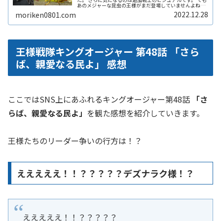
あのメジャーな昆虫の王様がまだ登場していませんよね。
そう、カブトムシです。 トノサマバッタなんかも登場する
2022.12.28
moriken0801.com
とより面白いですよね。 そこで今回は王様戦隊キングオー
ジャーの追加戦士のビジュアルを想像して描いてみまし
た。
王様戦隊キングオージャー 第48話 「さら
ば、親愛なる民よ」 感想
ここではSNS上にあふれるキングオージャー第48話
「さ
らば、親愛なる民よ」
を観た感想を紹介していきます。
王様たちのリーダー争いの行方は！？
えええええ！！？？？？？デズナラク様！？
えええええ！！？？？？？