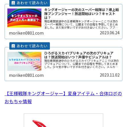
キングオージャーの次のスーパー戦隊は？爆上戦
隊ブンブンジャー！放送開始はいつ？キャスト
は？
現在絶賛放送中の王様戦隊キングオージャーここでは次の
スーパー戦隊について、公開までの日程を予想してまとめ
ました。まだ気が早いですがお付き合いください。ブブブ
ブブン🏎💨【#爆上戦隊ブンブンジャー 第2弾予告解禁
2023.06.24
moriken0801.com
💥】ヒーローたちの戦う姿🛞🔥カッReadMore...
ひろがるスカイ!プリキュアの次のプリキュア
は？放送開始はいつ？声優やビジュアルは？
現在絶賛放送中のひろがるスカイ!プリキュアここでは次の
プリキュアについて、公開までの日程を予想してまとめま
した。少々気が早いですがお付き合いください。メルカリ
でプリキュアグッズを検索する(function(b,c,f,g,a,d,e)
{b.ReadMore...
2023.11.02
moriken0801.com
【王様戦隊キングオージャー】変身アイテム・合体ロボの
おもちゃ情報