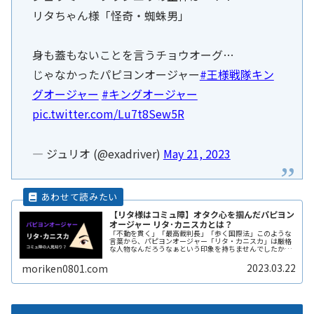
リタちゃん様「怪奇・蜘蛛男」
身も蓋もないことを言うチョウオーグ…
じゃなかったパピヨンオージャー
#王様戦隊キン
グオージャー
#キングオージャー
pic.twitter.com/Lu7t8Sew5R
— ジュリオ (@exadriver)
May 21, 2023
【リタ様はコミュ障】オタク心を掴んだパピヨン
オージャー リタ･カニスカとは？
「不動を貫く」「最高裁判長」「歩く国際法」このような
言葉から、パピヨンオージャー「リタ・カニスカ」は厳格
な人物なんだろうなぁという印象を持ちませんでしたか？
でもどうやら少し違うようですね。ここではパピヨンオー
ジャー「リタ・カニスカ」から受けReadMore...
2023.03.22
moriken0801.com