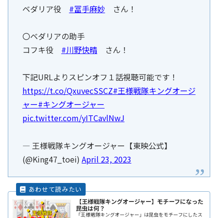
ベダリア役
#冨手麻妙
さん！
〇ベダリアの助手
コフキ役
#川野快晴
さん！
下記URLよりスピンオフ１話視聴可能です！
https://t.co/QxuvecSSCZ
#王様戦隊キングオージ
ャー
#キングオージャー
pic.twitter.com/yITCavlNwJ
— 王様戦隊キングオージャー【東映公式】
(@King47_toei)
April 23, 2023
【王様戦隊キングオージャー】モチーフになった
昆虫は何？
「王様戦隊キングオージャー」は昆虫をモチーフにしたス