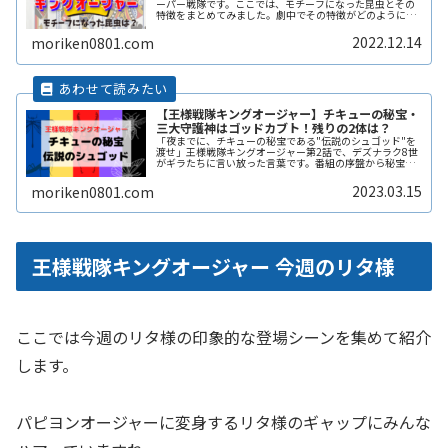
ーパー戦隊です。ここでは、モチーフになった昆虫とその
特徴をまとめてみました。劇中でその特徴がどのように描
かれるのかも注目ですね。今後、追加の昆虫も登場しそう
なので、随時まとめていきます。お楽しみに！
2022.12.14
moriken0801.com
【王様戦隊キングオージャー】チキューの秘宝・
三大守護神はゴッドカブト！残りの2体は？
「夜までに、チキューの秘宝である"伝説のシュゴッド"を
渡せ」王様戦隊キングオージャー第2話で、デズナラク8世
がギラたちに言い放った言葉です。番組の序盤から秘宝？
伝説？聞きなれないワードが飛び出しましたね。ここでは
伝説のシュゴッドについて思いReadMore...
2023.03.15
moriken0801.com
王様戦隊キングオージャー 今週のリタ様
ここでは今週のリタ様の印象的な登場シーンを集めて紹介
します。
パピヨンオージャーに変身するリタ様のギャップにみんな