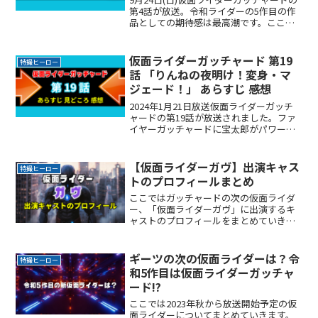
第4話が放送。令和ライダーの5作目の作
品としての期待感は最高潮です。ここで
は毎週視聴した感想をSNSの声を中心に
まとめていきます。どんな感想が集まる
のか楽しみですね。🦗バッタ‼️#仮面ライ
仮面ライダーガッチャード 第19
特撮ヒーロー
ダーガッチReadMore...
話 「りんねの夜明け！変身・マ
ジェード！」 あらすじ 感想
2024年1月21日放送仮面ライダーガッチ
ャードの第19話が放送されました。ファ
イヤーガッチャードに宝太郎がパワーア
ップ！令和ライダーの5作目の作品として
の期待感は最高潮です。ここでは毎週視
聴した感想をSNSの声を中心にまとめて
【仮面ライダーガヴ】出演キャス
特撮ヒーロー
いきます。どReadMore...
トのプロフィールまとめ
ここではガッチャードの次の仮面ライダ
ー、「仮面ライダーガヴ」に出演するキ
ャストのプロフィールをまとめていきま
す。ガヴに変身する主人公やヒロイン、
そしてまわりを固める主要キャストをど
んな俳優が演じるのでしょうか。2号ライ
ギーツの次の仮面ライダーは？令
特撮ヒーロー
ダーの登場も気になるとReadMore...
和5作目は仮面ライダーガッチャ
ード!?
ここでは2023年秋から放送開始予定の仮
面ライダーについてまとめていきます。