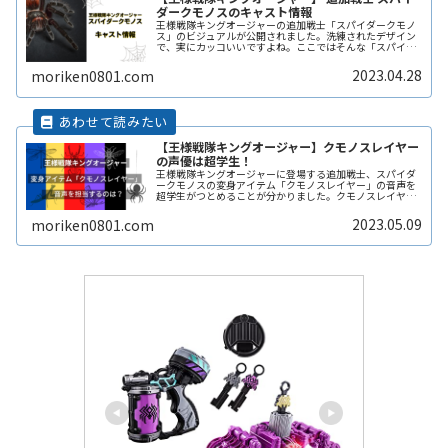
ダークモノスのキャスト情報
王様戦隊キングオージャーの追加戦士「スパイダークモノ
ス」のビジュアルが公開されました。洗練されたデザイン
で、実にカッコいいですよね。ここではそんな「スパイダ
ークモノス」を演じる役者さんについてまとめていきま
す。一体どんな人が演じるのでしょうReadMore...
2023.04.28
moriken0801.com
【王様戦隊キングオージャー】クモノスレイヤー
の声優は超学生！
王様戦隊キングオージャーに登場する追加戦士、スパイダ
ークモノスの変身アイテム「クモノスレイヤー」の音声を
超学生がつとめることが分かりました。クモノスレイヤー
を使って変身するシーンがどのように描かれるのか。そこ
に超学生の声が合わさったときの演出は見ものですね。
2023.05.09
moriken0801.com