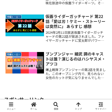
現在放送中の仮面ライダーギーツ。その
物語も佳境に向けてスピードアップして
きましたね。そうなると次の仮面ライダ
ーが何になるか気になるところ。果たし
仮面ライダーガッチャード 第22
特撮ヒーロー
てどんな名前の仮面ラReadMore...
話「愛は刃！ケミー・ストーリー
は突然に」 あらすじ 感想
2024年2月11日放送仮面ライダーガッチ
ャードの第22話が放送されました。ファ
イヤーガッチャードに宝太郎がパワーア
ップ！令和ライダーの5作目の作品として
の期待感は最高潮です。ここでは毎週視
聴した感想をSNSの声を中心にまとめて
ブンブンジャー 細武 調のキャス
特撮ヒーロー
いきます。どReadMore...
トは誰？演じるのはハシヤスメ・
アツコ
爆上戦隊ブンブンジャーの第2話を見まし
た。このオープニング内で、見られない
女性のカットが気になりませんでした
か？そして放送後のSNSで情報が解禁！
とある組織「ISA」の捜査官 細武 調(さ
いぶ・しらべ)役をハシヤスメ・アツコさ
んが演じることReadMore...
スポンサーリンク
メニュー
ホーム
検索
トップ
サイドバー