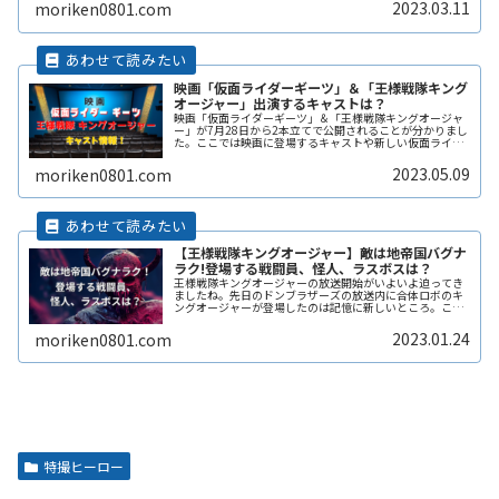
ャルプロダクションについてまReadMore...
2023.03.11
moriken0801.com
映画「仮面ライダーギーツ」＆「王様戦隊キング
オージャー」出演するキャストは？
映画「仮面ライダーギーツ」＆「王様戦隊キングオージャ
ー」が7月28日から2本立てで公開されることが分かりまし
た。ここでは映画に登場するキャストや新しい仮面ライダ
ー、追加戦士の情報などをまとめていきます。映画だけの
オリジナルキャラクターの登場ReadMore...
2023.05.09
moriken0801.com
【王様戦隊キングオージャー】敵は地帝国バグナ
ラク!登場する戦闘員、怪人、ラスボスは？
王様戦隊キングオージャーの放送開始がいよいよ迫ってき
ましたね。先日のドンブラザーズの放送内に合体ロボのキ
ングオージャーが登場したのは記憶に新しいところ。ここ
では王様戦隊キングオージャーたちが立ち向かう悪の組
織、「地帝国バグナラク」についてまReadMore...
2023.01.24
moriken0801.com
特撮ヒーロー