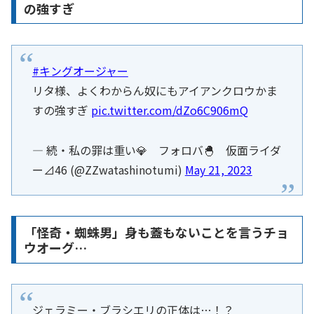
の強すぎ
#キングオージャー
リタ様、よくわからん奴にもアイアンクロウかま
すの強すぎ
pic.twitter.com/dZo6C906mQ
— 続・私の罪は重い💎 フォロバ🐣 仮面ライダ
ー⊿46 (@ZZwatashinotumi)
May 21, 2023
「怪奇・蜘蛛男」身も蓋もないことを言うチョ
ウオーグ…
ジェラミー・ブラシエリの正体は…！？