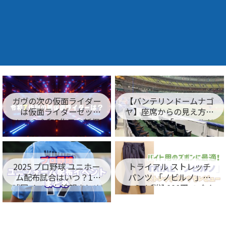
ガヴの次の仮面ライダー
【バンテリンドームナゴ
は仮面ライダーゼッ
ヤ】座席からの見え方を
ツ！？令和7作目の新仮
レビュー！「フィールド
面ライダー名が判明！
シート編」
2025 プロ野球 ユニホー
トライアル ストレッチ
ム配布試合はいつ？12
パンツ 「ノビルノ」口
球団イベント情報まとめ
コミ！税込998円でバイ
ト用のズボンに最適！