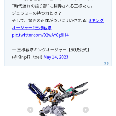
”時代遅れの語り部”に翻弄される王様たち。
ジェラミーの持つ力とは？
そして、驚きの正体がついに明かされる‼
#キング
オージャー
#王様戦隊
pic.twitter.com/92wAY8g8H4
— 王様戦隊キングオージャー【東映公式】
(@King47_toei)
May 14, 2023