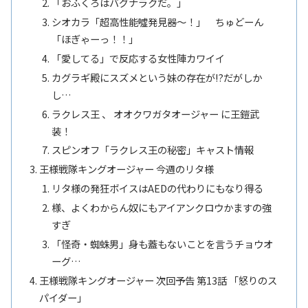
「おふくろはバグナラクだ。」
シオカラ「超高性能噓発見器～！」 ちゅどーん
「ほぎゃーっ！！」
「愛してる」で反応する女性陣カワイイ
カグラギ殿にスズメという妹の存在が!?だがしか
し…
ラクレス王 、 オオクワガタオージャー に王鎧武
装！
スピンオフ「ラクレス王の秘密」キャスト情報
王様戦隊キングオージャー 今週のリタ様
リタ様の発狂ボイスはAEDの代わりにもなり得る
様、よくわからん奴にもアイアンクロウかますの強
すぎ
「怪奇・蜘蛛男」身も蓋もないことを言うチョウオ
ーグ…
王様戦隊キングオージャー 次回予告 第13話 「怒りのス
パイダー」