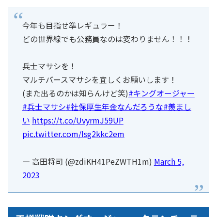
今年も目指せ準レギュラー！
どの世界線でも公務員なのは変わりません！！！
兵士マサシを！
マルチバースマサシを宜しくお願いします！
(また出るのかは知らんけど笑)
#キングオージャー
#兵士マサシ
#社保厚生年金なんだろうな
#羨まし
い
https://t.co/UvyrmJ59UP
pic.twitter.com/Isg2kkc2em
— 高田将司 (@zdiKH41PeZWTH1m)
March 5,
2023