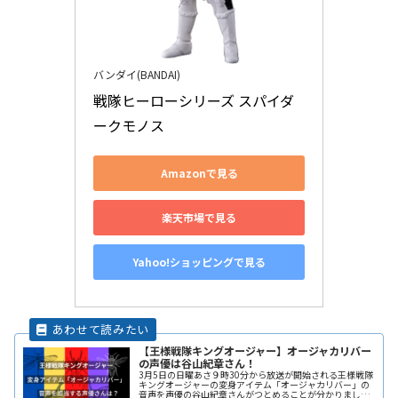
バンダイ(BANDAI)
戦隊ヒーローシリーズ スパイダ
ークモノス
Amazonで見る
楽天市場で見る
Yahoo!ショッピングで見る
【王様戦隊キングオージャー】オージャカリバー
の声優は谷山紀章さん！
3月5日の日曜あさ９時30分から放送が開始される王様戦隊
キングオージャーの変身アイテム「オージャカリバー」の
音声を声優の谷山紀章さんがつとめることが分かりまし