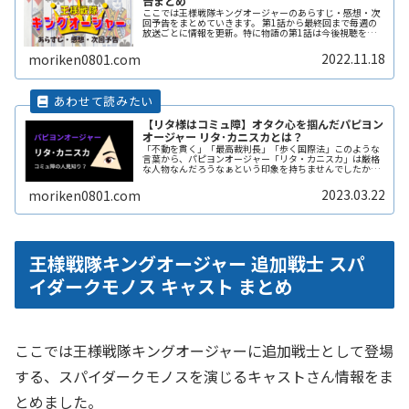
告まとめ
ここでは王様戦隊キングオージャーのあらすじ・感想・次
回予告をまとめていきます。 第1話から最終回まで毎週の
放送ごとに情報を更新。特に物語の第1話は今後視聴を継
続するかどうかの大切な回です。しっかり視聴してあらす
じ・感想をまとめていきます。
2022.11.18
moriken0801.com
【リタ様はコミュ障】オタク心を掴んだパピヨン
オージャー リタ･カニスカとは？
「不動を貫く」「最高裁判長」「歩く国際法」このような
言葉から、パピヨンオージャー「リタ・カニスカ」は厳格
な人物なんだろうなぁという印象を持ちませんでしたか？
でもどうやら少し違うようですね。ここではパピヨンオー
ジャー「リタ・カニスカ」から受けReadMore...
2023.03.22
moriken0801.com
王様戦隊キングオージャー 追加戦士 スパ
イダークモノス キャスト まとめ
ここでは王様戦隊キングオージャーに追加戦士として登場
する、スパイダークモノスを演じるキャストさん情報をま
とめました。