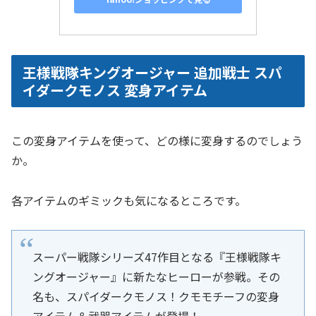
王様戦隊キングオージャー 追加戦士 スパ
イダークモノス 変身アイテム
この変身アイテムを使って、どの様に変身するのでしょう
か。
各アイテムのギミックも気になるところです。
スーパー戦隊シリーズ47作目となる『王様戦隊キ
ングオージャー』に新たなヒーローが参戦。その
名も、スパイダークモノス！クモモチーフの変身
アイテム＆武器アイテムが登場！