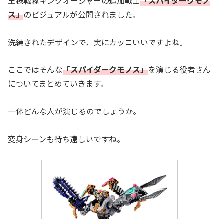
王様戦隊キングオージャーの追加戦士
「スパイダークモノ
ス」
のビジュアルが公開されました。
洗練されたデザインで、実にカッコいいですよね。
ここではそんな
「スパイダークモノス」
を演じる役者さん
についてまとめていきます。
一体どんな人が演じるのでしょうか。
変身シーンも待ち遠しいですね。