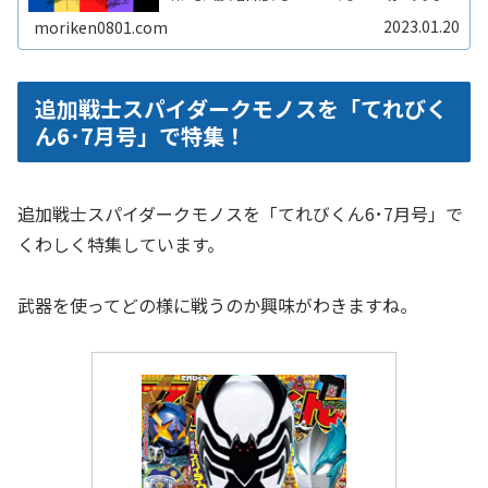
た。オージャカリバーを使って変身するシーンがどのよう
に描かれるのか。そこに谷山さんの声が合わさったときの
2023.01.20
moriken0801.com
演出は見ものですね。
追加戦士スパイダークモノスを「てれびく
ん6･7月号」で特集！
追加戦士スパイダークモノスを「てれびくん6･7月号」で
くわしく特集しています。
武器を使ってどの様に戦うのか興味がわきますね。