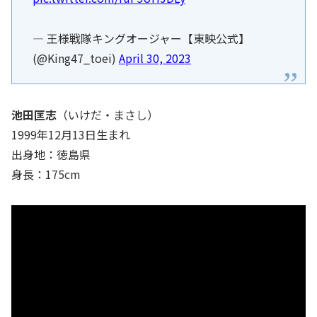
— 王様戦隊キングオージャー【東映公式】
(@King47_toei)
April 30, 2023
池田匡志
（いけだ・まさし）
1999年12月13日生まれ
出身地：徳島県
身長：175cm