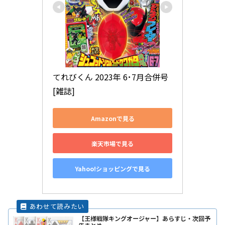
てれびくん 2023年 6･7月合併号 
[雑誌]
Amazonで見る
楽天市場で見る
Yahoo!ショッピングで見る
【王様戦隊キングオージャー】あらすじ・次回予