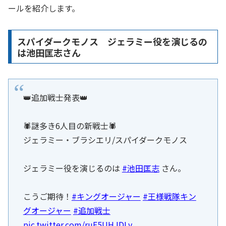
ールを紹介します。
スパイダークモノス ジェラミー役を演じるの
は池田匡志さん
👑追加戦士発表👑
🕷謎多き6人目の新戦士🕷
ジェラミー・ブラシエリ/スパイダークモノス
ジェラミー役を演じるのは
#池田匡志
さん。
こうご期待！
#キングオージャー
#王様戦隊キン
グオージャー
#追加戦士
pic.twitter.com/ruF5UHJDLy