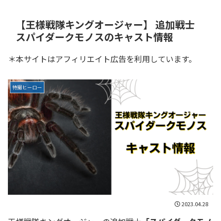
【王様戦隊キングオージャー】 追加戦士
スパイダークモノスのキャスト情報
＊本サイトはアフィリエイト広告を利用しています。
特撮ヒーロー
2023.04.28