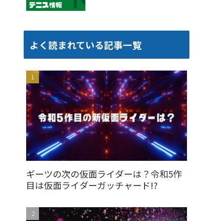
よく読まれている記事一覧
ギーツの次の仮面ライダーは？令和5作
目は仮面ライダーガッチャード!?