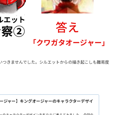
いつきませんでした。シルエットからの描き起こしも難易度
ージャー】キングオージャーのキャラクターデザイ
ーのキャラクターデザインを私なりに考えてみました。 今回の