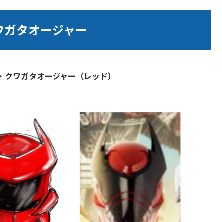
ワガタオージャー
・
クワガタオージャー（レッド）