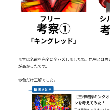
まずは名前を完全に全ハズしましたね。昆虫とは思
が高かったです。
赤色だけ正解でした。
【王様戦隊キングオ
ンを考えてみた！
王様戦隊キングオージャ