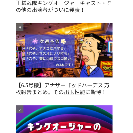
王様戦隊キングオージャーキャスト・そ
の他の出演者がついに発表！
【6.5号機】アナザーゴッドハーデス 万
枚報告まとめ。その出玉性能に驚愕！