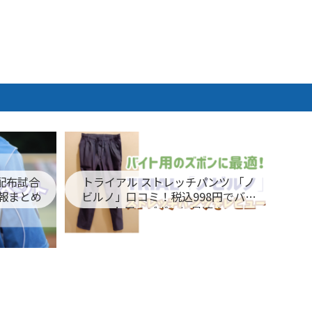
ム配布試合
トライアル ストレッチパンツ 「ノ
報まとめ
ビルノ」口コミ！税込998円でバイ
ト用のズボンに最適！