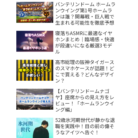
バンテリンドーム ホームラ
ンウイング第1号ホームラ
ンは誰？開幕戦・巨人戦で
生まれる可能性を徹底予想
寝落ちASMRに最適なイヤ
ホンまとめ｜臨場感・快適
が段違いになる厳選3モデ
ル
高市総理の阪神タイガース
のスマホケースが話題！ど
こで買える？どんなデザイ
ン？
【バンテリンドームナゴ
ヤ】座席からの見え方をレ
ビュー！「ホームランウイ
ング編」
52歳氷河期世代が静かな退
職を実践中！目の前の偉そ
うなアイツへ告ぐ！