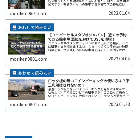
名スポットへの移動は車だと逆に不便だ。 確かに車移動は
楽ですが、有名スポットの集中する京都市内の移動には、
逆に車移動は不便ですよね。 そこで車で京都旅行に行く際
におすすめの方法があります。 それは京都から少しはなれ
2023.01.04
moriken0801.com
た大津市内を拠点に行動することです。
【ユニバーサルスタジオジャパン】 近くの予約
できる駐車場 混雑を避けてUSJを満喫！
ユニバーサルスタジオジャパンに車で出掛ける場合、どこ
に駐車するか悩みますよね。なるべく近くに停めたい時間
料金を気にせず楽しみたい駐車場を探すのに時間をかけた
くない自由に入出庫がしたい帰りは渋滞を避けてスムーズ
に帰りたいここでは、ユニバーサルReadMore...
2023.04.04
moriken0801.com
ロック板の無いコインパーキングの使い方は？不
正利用はされないの？
最近ロック板のないコインパーキングを見かけませんか？
私もよく利用するコンビニの駐車場が、このロック板のな
いコインパーキングに改修されていて、 使い方が分からず
敬遠してしまった経験があります。 そこで、ここではロッ
ク板のないコインパーキングの使い方や、ロック板がない
2023.01.28
moriken0801.com
と不正に使われないの？などその辺りも含めて解説しま
す。