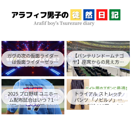
ガヴの次の仮面ライダー
【バンテリンドームナゴ
は仮面ライダーゼッ
ヤ】座席からの見え方を
ツ！？令和7作目の新仮
レビュー！「フィールド
面ライダー名が判明！
シート編」
2025 プロ野球 ユニホー
トライアル ストレッチ
ム配布試合はいつ？12
パンツ 「ノビルノ」口
球団イベント情報まとめ
コミ！税込998円でバイ
ト用のズボンに最適！