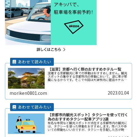
【滋賀】京都へ行く際のおすすめホテル一覧
混雑する京都観光に車での移動はおすすめしません。観光
スポットの集中する京都市内の移動において、逆に車が邪
魔になるからです。そこで今回は大津市内に宿泊ホテルを
探して、そこを拠点として京都観光をすることを提案しま
す。大津から京都へは電車で10分程度で着けてしまいます
よ。
2023.01.04
moriken0801.com
【京都市内観光スポット】タクシーを使って行く
為のおすすめタクシー配車アプリ2選
有名な寺院など観光スポットが点在する京都市内の観光に
は、タクシーを使った移動をおすすめします。市バスや歩
いての移動もいいのですが、タクシーを手配した方が時間
を有意義に使えますよ。そこで、提案するのがタクシーの
利用です。ここではお得に利用できReadMore...