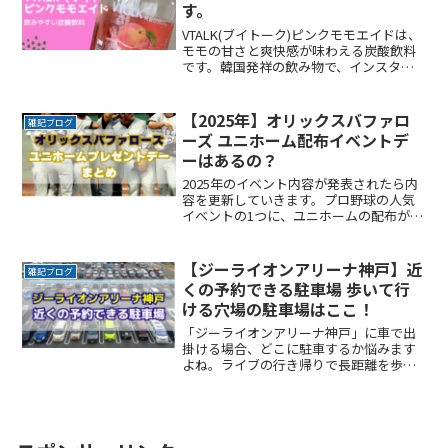
す。
VTALK(ブイトーク)ピンクモモエイドは、
モモの甘さと爽快感が味わえる炭酸飲料
です。韓国発祥の飲み物で、インスタ映
えもします。パッケージが透明で中身が
見え、鮮やかなピンクが確認できるのも
特徴の一つ。綺麗な色と缶、美味しさ、
【2025年】オリックスバファロ
雑記ブログ
透明な空き缶に好きな色の液体やビー玉
ーズ ユニホーム配布イベントデ
を入れて飾れます。
ーはあるの？
2025年のイベント内容が発表されたら内
容を更新していきます。プロ野球の人気
イベントの1つに、ユニホームの配布が行
われる試合がありますよね。球場全体で
同じユニホームを着用し応援する試合
は、通常より何倍もの盛り上がりを感じ
【ジーライオンアリーナ神戸】近
雑記ブログ
ます。ここでは、20ReadMore...
くの予約できる駐車場 歩いて行
ける穴場の駐車場はここ！
「ジーライオンアリーナ神戸」に車で出
掛ける場合、どこに駐車するか悩みます
よね。ライブの行き帰りで長距離を歩く
のは避けたいところです。なるべく近く
に停めたい確実に駐車できるという安心
感が欲しい時間料金を気にせず楽しみた
い駐車場を探すのに時間をReadMore...