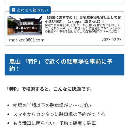
【副業におすすめ！】自宅駐車場を貸し出してお
小遣い稼ぎ！【akippa（あきっぱ）】
自宅の駐車場を貸し出して、お小遣いを稼ぐ方法をおしえ
て。それならakippa（あきっぱ）に登録してみたら？子供
の独立や、車を手放したりして自宅の駐車スペースが空い
ている。となりの土地の空きスペースを有効に活用した
い。自宅駐車場を貸すと副収入ReadMore...
2023.02.23
moriken0801.com
嵐山 「特P」で近くの駐車場を事前に予
約！
「特P」で検索すると、こんなに快適です。
相場の半額以下の駐車場がい〜っぱい
スマホからカンタンに駐車場の予約ができる
もう満車に困らない。予約で確実に駐車