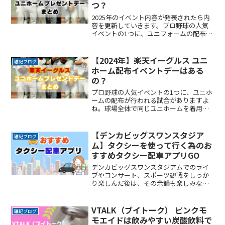
つ？
2025年のイベント内容が発表されたら内
容を更新していきます。プロ野球の人気
イベントの1つに、ユニフォームの配布が
行われる試合がありますよね。球場全体
で同じユニフォームを着用し応援する試
合は、通常より何倍もの盛り上がりを感
【2024年】楽天イーグルス ユニ
雑記ブログ
じます。ここでは、ReadMore...
ホーム配布イベントデーはある
の？
プロ野球の人気イベントの1つに、ユニホ
ームの配布が行われる試合がありますよ
ね。球場全体で同じユニホームを着用し
応援する試合は、通常より何倍もの盛り
上がりを感じます。ここでは、2024年に
楽天モバイルパーク宮城で開催が予定さ
【デンカビッグスワンスタジア
雑記ブログ
れている楽天イーグReadMore...
ム】タクシーを使って行く為のお
すすめタクシー配車アプリGO
デンカビッグスワンスタジアムでのライ
ブやコンサート、スポーツ観戦をしっか
り楽しんだ後は、その余韻も楽しみなが
ら岐路につきたいですよね。でもその余
韻をかき消すほどの混雑は誰もが避けた
いところです。かといって混雑回避を理
VTALK（ブイトーク） ピンクモ
雑記ブログ
由にイベントの途中で帰りReadMore...
モエイドは飲みやすい炭酸飲料で