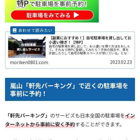
【副業におすすめ！】自宅駐車場を貸し出してお
小遣い稼ぎ！【特P】
自宅の駐車場を貸し出して、お小遣いを稼ぐ方法をおしえ
て。それなら特Pに登録してみたら？子供の独立や、車を
手放したりして自宅の駐車スペースが空いている。となり
の土地の空きスペースを有効に活用したい。自宅駐車場を
貸すと副収入になると聞いたことがReadMore...
2023.02.23
moriken0801.com
嵐山「軒先パーキング」で近くの駐車場を
事前に予約！
「軒先パーキング」
のサービズも日本全国の駐車場を
イン
ターネットから事前に安く予約
することができます。