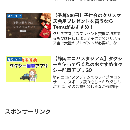
いろいろ試したいことがあるのに、私も
困っています。さてどうしたらいいので
しょうか？【ChatGPReadMore...
【予算500円】子供会のクリスマ
雑記ブログ
ス会用プレゼントを買うなら
Temuがおすすめ！
クリスマス会のプレゼント交換に持参す
るものは何にしよう？子供会のクリスマ
ス会で大量のプレゼントが必要だ。な
ど、予算内で大量にプレゼントや景品が
必要になるシーンがありますよね。今回
紹介するTemuは、その豊富な品揃えはも
【静岡エコパスタジアム】タクシ
雑記ブログ
ちろん、価格の安さでもReadMore...
ーを使って行く為のおすすめタク
シー配車アプリGO
静岡エコパスタジアムでのライブやコン
サート、スポーツ観戦をしっかり楽しん
だ後は、その余韻も楽しみながら岐路に
つきたいですよね。でもその余韻をかき
消すほどの混雑は誰もが避けたいところ
です。かといって混雑回避を理由にイベ
ントの途中で帰りたくもなReadMore...
スポンサーリンク