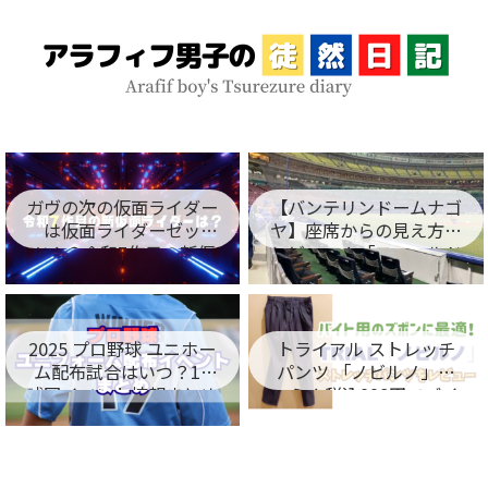
ガヴの次の仮面ライダー
【バンテリンドームナゴ
は仮面ライダーゼッ
ヤ】座席からの見え方を
ツ！？令和7作目の新仮
レビュー！「フィールド
面ライダー名が判明！
シート編」
2025 プロ野球 ユニホー
トライアル ストレッチ
ム配布試合はいつ？12
パンツ 「ノビルノ」口
球団イベント情報まとめ
コミ！税込998円でバイ
ト用のズボンに最適！