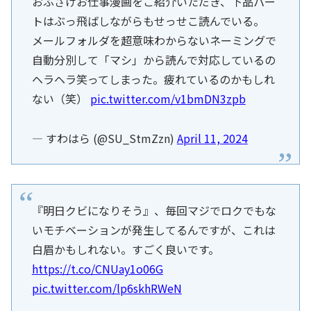
おふざけお仕事漫画をご紹介いただき、下品パー
トはぶっ飛ばしながらもせっせこ読んでいる。
メールフォルダを超意味わからないネーミングで
自動分別して「マシ」から読んで対応しているの
ヘラヘラ笑ってしまった。疲れているのかもしれ
ない（笑）
pic.twitter.com/v1bmDN3zpb
— すわはら (@SU_StmZzn)
April 11, 2024
『明日クビになりそう』、毎回マジでロクでもな
いモチベーションが発生してるんですが、これは
白眉かもしれない。すごく良いです。
https://t.co/CNUay1o06G
pic.twitter.com/lp6skhRWeN