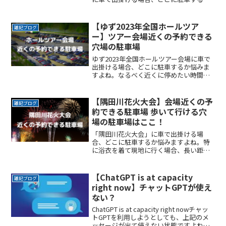
悩みますよね。なるべく近くに停めたい
時間料金を気にせずイベントを楽しみた
い駐車場を探すのに時間をかけたくない
【ゆず2023年全国ホールツア
雑記ブログ
自由に入出庫がしたい帰ReadMore...
ー】ツアー会場近くの予約できる
穴場の駐車場
ゆず2023年全国ホールツアー会場に車で
出掛ける場合、どこに駐車するか悩みま
すよね。なるべく近くに停めたい時間料
金を気にせずイベントを楽しみたい駐車
場を探すのに時間をかけたくない自由に
入出庫がしたい帰りは渋滞を避けてスム
【隅田川花火大会】会場近くの予
雑記ブログ
ーズに帰りたいここでReadMore...
約できる駐車場 歩いて行ける穴
場の駐車場はここ！
「隅田川花火大会」に車で出掛ける場
合、どこに駐車するか悩みますよね。特
に浴衣を着て現地に行く場合、長い距離
を歩くのは避けたいところです。なるべ
く近くに停めたい確実に駐車できるとい
う安心感が欲しい時間料金を気にせず楽
【ChatGPT is at capacity
雑記ブログ
しみたい駐車場を探すのに時ReadMore...
right now】チャットGPTが使え
ない？
ChatGPT is at capacity right nowチャッ
トGPTを利用しようとしても、上記のメ
ッセージが出て使えない状態ですよね。