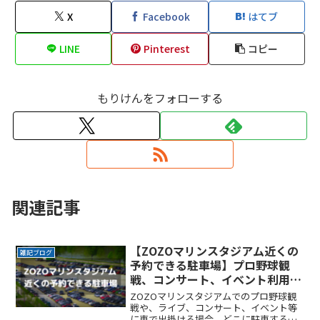
X
Facebook
はてブ
LINE
Pinterest
コピー
もりけんをフォローする
関連記事
【ZOZOマリンスタジアム近くの
雑記ブログ
予約できる駐車場】プロ野球観
戦、コンサート、イベント利用に
便利
ZOZOマリンスタジアムでのプロ野球観
戦や、ライブ、コンサート、イベント等
に車で出掛ける場合、どこに駐車するか