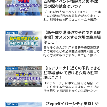
ム配布イベント情報まとめ 各球
団の配布試合はいつ？
プロ野球の人気イベントの1つに、ユニホ
ームの配布が行われる試合がありますよ
ね。球場全体で同じユニホームを着用し
応援する試合は、通常より何倍もの盛り
上がりを感じます。ここでは、2024年に
開催が予定されているプロ野球各球団の
【新千歳空港周辺で予約できる駐
雑記ブログ
「ユニホーム配布イReadMore...
車場】オススメする穴場の駐車場
はここ！
日々多くの人が利用する新千歳空港空港
まで電車などの公共交通機関を利用して
行く方法はありますが、車で行く際に問
題になるのが駐車場です。ゴールデンウ
イークやお盆、年末年始などの長期連休
に空港を利用する際、特に駐車場の確保
【IGアリーナ】近くの予約できる
雑記ブログ
ができるか不安になりますReadMore...
駐車場 歩いて行ける穴場の駐車
場はここ！
「IGアリーナ」に車で出掛ける場合、ど
こに駐車するか悩みますよね。ライブの
行き帰りで長距離を歩くのは避けたいと
ころです。なるべく近くに停めたい確実
に駐車できるという安心感が欲しい時間
料金を気にせず楽しみたい駐車場を探す
【Zeppダイバーシティ東京】近
雑記ブログ
のに時間をかけたくないReadMore...