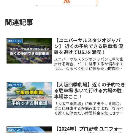
関連記事
【ユニバーサルスタジオジャパ
雑記ブログ
ン】 近くの予約できる駐車場 混
雑を避けてUSJを満喫！
ユニバーサルスタジオジャパンに車で出
掛ける場合、どこに駐車するか悩みます
よね。なるべく近くに停めたい時間料金
を気にせず楽しみたい駐車場を探すのに
時間をかけたくない自由に入出庫がした
い帰りは渋滞を避けてスムーズに帰りた
【大阪四季劇場】近くの予約でき
雑記ブログ
いここでは、ユニバーサルReadMore...
る駐車場 歩いて行ける穴場の駐
車場はここ！
「大阪四季劇場」に車で出掛ける場合、
どこに駐車するか悩みますよね。なるべ
く近くに停めたい時間料金を気にせず楽
しみたい駐車場を探すのに時間をかけた
くない自由に入出庫がしたい帰りは渋滞
を避けてスムーズに帰りたいここでは、
【2024年】プロ野球 ユニフォー
雑記ブログ
「大阪四季劇場」付近でおReadMore...