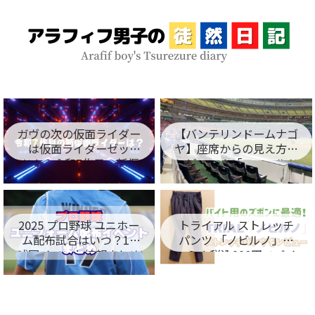
ガヴの次の仮面ライダー
【バンテリンドームナゴ
は仮面ライダーゼッ
ヤ】座席からの見え方を
ツ！？令和7作目の新仮
レビュー！「フィールド
面ライダー名が判明！
シート編」
2025 プロ野球 ユニホー
トライアル ストレッチ
ム配布試合はいつ？12
パンツ 「ノビルノ」口
球団イベント情報まとめ
コミ！税込998円でバイ
ト用のズボンに最適！