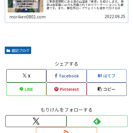
三重県菰野町にある湯の山温泉「寿亭」を紹介します。 寿
亭は各部屋にwi-fiも完備されておりワーケーションにも最
適です。また、御在所ロープウェイへも徒歩で行けるほど
近く、利便性のよい温泉宿です。仕事と家族サービスを両
立させていあなたにピッタリの宿が「寿亭」です。
2022.09.25
moriken0801.com
雑記ブログ
シェアする
X
Facebook
はてブ
LINE
Pinterest
コピー
もりけんをフォローする