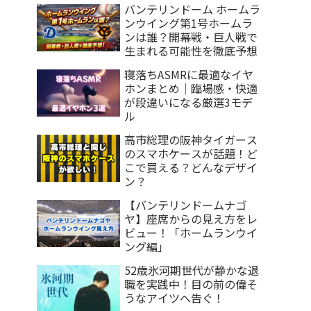
バンテリンドーム ホームラ
ンウイング第1号ホームラ
ンは誰？開幕戦・巨人戦で
生まれる可能性を徹底予想
寝落ちASMRに最適なイヤ
ホンまとめ｜臨場感・快適
が段違いになる厳選3モデ
ル
高市総理の阪神タイガース
のスマホケースが話題！ど
こで買える？どんなデザイ
ン？
【バンテリンドームナゴ
ヤ】座席からの見え方をレ
ビュー！「ホームランウイ
ング編」
52歳氷河期世代が静かな退
職を実践中！目の前の偉そ
うなアイツへ告ぐ！