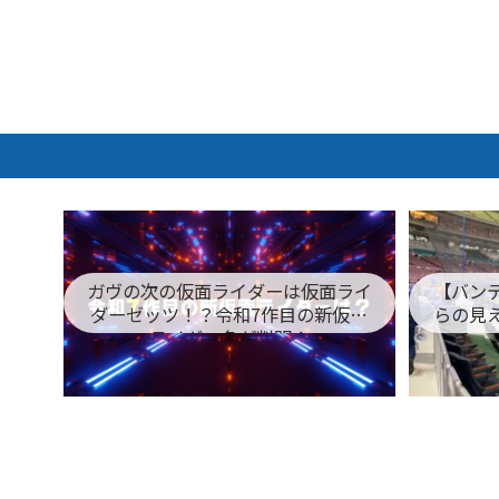
ガヴの次の仮面ライダーは仮面ライ
【バン
ダーゼッツ！？令和7作目の新仮面
らの見
ライダー名が判明！