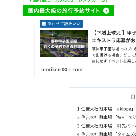
【下剋上球児 】甲
エキストラ応募がお
阪神甲子園球場でのプロ
で出掛ける場合、どこに
気にせずイベントを楽し
たい帰ReadMore...
moriken0801.com
目
住吉大社 駐車場 「akip
住吉大社 駐車場 「特P」
住吉大社 駐車場 「軒先パ
住吉大社 駐車場 「タイム