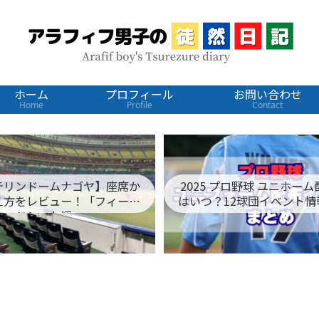
ホーム
プロフィール
お問い合わせ
Home
Profile
Contact
テリンドームナゴヤ】座席か
2025 プロ野球 ユニホー
え方をレビュー！「フィール
はいつ？12球団イベント情
ドシート編」