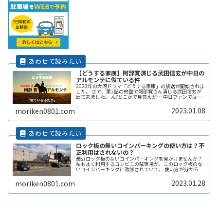
【どうする家康】阿部寛演じる武田信玄が中日の
アルモンテに似ている件
2023年の大河ドラマ「どうする家康」の放送が開始されま
した。 さて、第1話の終盤で阿部寛さん演じる武田信玄が
出て来ました。 ん?どこかで見覚えが… 中日ファンではお
馴染み髭のアルモンテにそっくりではありませんか。 アル
モンテは今季から中日ドラゴンズに出戻って来た選手で
2023.01.08
moriken0801.com
す。阿部寛さんとアルモンテの活躍に注目です。
ロック板の無いコインパーキングの使い方は？不
正利用はされないの？
最近ロック板のないコインパーキングを見かけませんか？
私もよく利用するコンビニの駐車場が、このロック板のな
いコインパーキングに改修されていて、 使い方が分からず
敬遠してしまった経験があります。 そこで、ここではロッ
ク板のないコインパーキングの使い方や、ロック板がない
2023.01.28
moriken0801.com
と不正に使われないの？などその辺りも含めて解説しま
す。