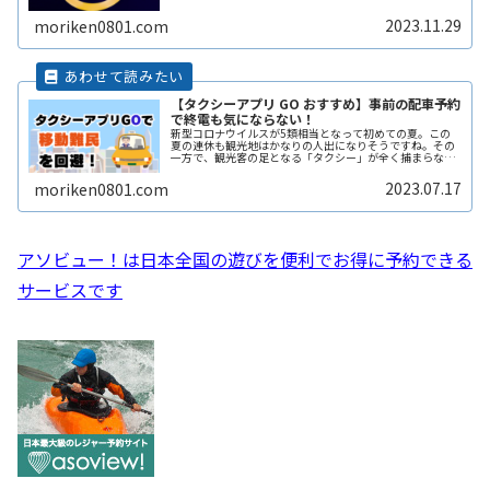
回では次の大河ドラマ「光る君へ」のバトンタッチシーン
があるのでしょうか？楽しみにReadMore...
2023.11.29
moriken0801.com
【タクシーアプリ GO おすすめ】事前の配車予約
で終電も気にならない！
新型コロナウイルスが5類相当となって初めての夏。この
夏の連休も観光地はかなりの人出になりそうですね。その
一方で、観光客の足となる「タクシー」が全く捕まらな
い、という問題も出てきているようです。また夜遅くまで
遊んで終電を逃した方へもおススメすReadMore...
2023.07.17
moriken0801.com
アソビュー！は日本全国の遊びを便利でお得に予約できる
サービスです