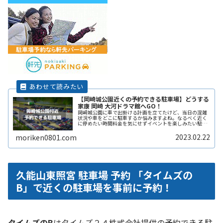
【岡崎城公園近くの予約できる駐車場】どうする
家康 岡崎 大河ドラマ館へGO！
岡崎城公園に車で出掛ける計画を立てたけど、当日の混雑
状況や車をどこに駐車するか悩みますよね。なるべく近く
に停めたい時間料金を気にせずイベントを楽しみたい駐車
場を探すのに時間をかけたくない自由に入出庫がしたい帰
りは渋滞を避けてスムーズに帰りたReadMore...
2023.02.22
moriken0801.com
久能山東照宮 駐車場 予約 「タイムズの
B」で近くの駐車場を事前に予約！
タイムズのB
はタイムズ２４株式会社提供の予約できる駐