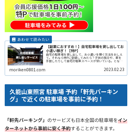
【副業におすすめ！】自宅駐車場を貸し出してお
小遣い稼ぎ！【特P】
自宅の駐車場を貸し出して、お小遣いを稼ぐ方法をおしえ
て。それなら特Pに登録してみたら？子供の独立や、車を
手放したりして自宅の駐車スペースが空いている。となり
の土地の空きスペースを有効に活用したい。自宅駐車場を
貸すと副収入になると聞いたことがReadMore...
2023.02.23
moriken0801.com
久能山東照宮 駐車場 予約「軒先パーキン
グ」で近くの駐車場を事前に予約！
「軒先パーキング」
のサービズも日本全国の駐車場を
イン
ターネットから事前に安く予約
することができます。