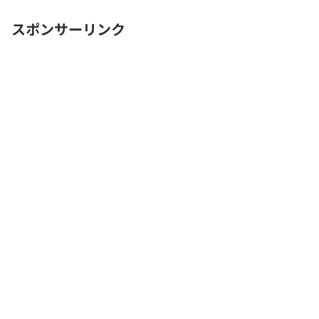
探すのに時間をかけたくない自由に入出
庫がしたい帰りは渋滞を避ReadMore...
スポンサーリンク