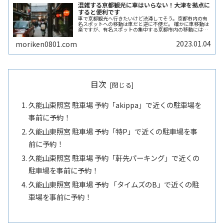
混雑する京都観光に車はいらない！大津を拠点に
すると便利です
車で京都観光へ行きたいけど渋滞してそう。京都市内の有
名スポットへの移動は車だと逆に不便だ。 確かに車移動は
楽ですが、有名スポットの集中する京都市内の移動には、
逆に車移動は不便ですよね。 そこで車で京都旅行に行く際
におすすめの方法があります。 それは京都から少しはなれ
2023.01.04
moriken0801.com
た大津市内を拠点に行動することです。
目次
久能山東照宮 駐車場 予約「akippa」で近くの駐車場を
事前に予約！
久能山東照宮 駐車場 予約「特P」で近くの駐車場を事
前に予約！
久能山東照宮 駐車場 予約「軒先パーキング」で近くの
駐車場を事前に予約！
久能山東照宮 駐車場 予約 「タイムズのB」で近くの駐
車場を事前に予約！