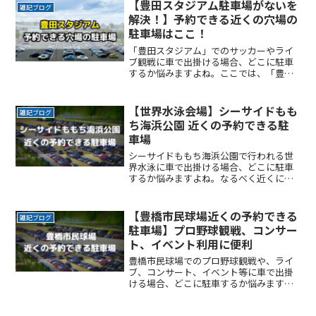
いう安心感が欲しい時間料金を気にせず
【豊田スタジアム駐車場がないを
雑記ブログ
楽しみたい駐車場を探すのReadMore...
解決！】予約できる近くの穴場の
駐車場はここ！
「豊田スタジアム」でのサッカーやライ
ブ観戦に車で出掛ける場合、どこに駐車
するか悩みますよね。ここでは、「豊田
スタジアム」付近でお得に駐車できるサ
ービスを紹介します。なるべく近くに停
めたい時間料金を気にせずイベントを楽
【世界水泳会場】シーサイドもも
雑記ブログ
しみたい駐車場を探すのにReadMore...
ち海浜公園 近くの予約できる駐
車場
シーサイドももち海浜公園で行われる世
界水泳に車で出掛ける場合、どこに駐車
するか悩みますよね。なるべく近くに停
めたい時間料金を気にせずイベントを楽
しみたい駐車場を探すのに時間をかけた
くない自由に入出庫がしたい帰りは渋滞
【豊橋市民球場近くの予約できる
雑記ブログ
を避けてスムーズに帰りたReadMore...
駐車場】プロ野球観戦、コンサー
ト、イベント利用に便利
豊橋市民球場でのプロ野球観戦や、ライ
ブ、コンサート、イベント等に車で出掛
ける場合、どこに駐車するか悩みますよ
ね。なるべく近くに停めたい時間料金を
気にせずイベントを楽しみたい駐車場を