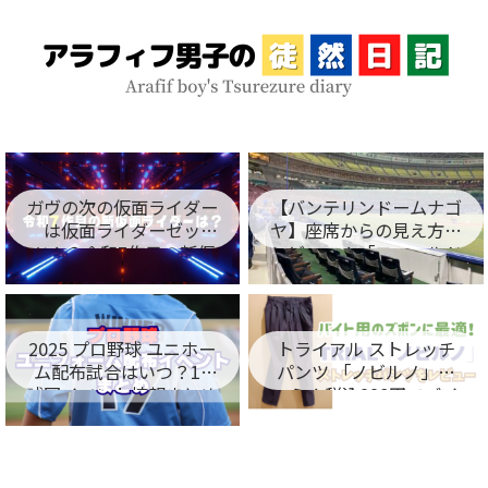
ガヴの次の仮面ライダー
【バンテリンドームナゴ
は仮面ライダーゼッ
ヤ】座席からの見え方を
ツ！？令和7作目の新仮
レビュー！「フィールド
面ライダー名が判明！
シート編」
2025 プロ野球 ユニホー
トライアル ストレッチ
ム配布試合はいつ？12
パンツ 「ノビルノ」口
球団イベント情報まとめ
コミ！税込998円でバイ
ト用のズボンに最適！