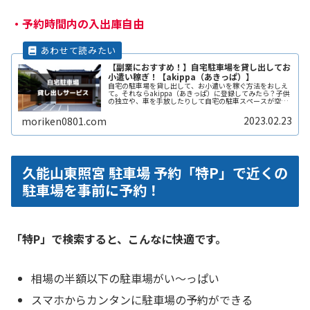
・
予約時間内の入出庫自由
【副業におすすめ！】自宅駐車場を貸し出してお
小遣い稼ぎ！【akippa（あきっぱ）】
自宅の駐車場を貸し出して、お小遣いを稼ぐ方法をおしえ
て。それならakippa（あきっぱ）に登録してみたら？子供
の独立や、車を手放したりして自宅の駐車スペースが空い
ている。となりの土地の空きスペースを有効に活用した
い。自宅駐車場を貸すと副収入ReadMore...
2023.02.23
moriken0801.com
久能山東照宮 駐車場 予約「特P」で近くの
駐車場を事前に予約！
「特P」で検索すると、こんなに快適です。
相場の半額以下の駐車場がい〜っぱい
スマホからカンタンに駐車場の予約ができる