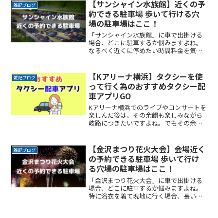
【サンシャイン水族館】近くの予
雑記ブログ
約できる駐車場 歩いて行ける穴
場の駐車場はここ！
「サンシャイン水族館」に車で出掛ける
場合、どこに駐車するか悩みますよね。
なるべく近くに停めたい時間料金を気に
せず楽しみたい駐車場を探すのに時間を
かけたくない自由に入出庫がしたい帰り
は渋滞を避けてスムーズに帰りたいここ
【Kアリーナ横浜】タクシーを使
雑記ブログ
では、「サンシャイン水族ReadMore...
って行く為のおすすめタクシー配
車アプリGO
Kアリーナ横浜でのライブやコンサートを
楽しんだ後は、その余韻も楽しみながら
岐路につきたいですよね。でもその余韻
をかき消すほどの混雑は誰もが避けたい
ところです。かといって混雑回避を理由
にイベントの途中で帰りたくもないし、
【金沢まつり花火大会】会場近く
雑記ブログ
でも終電は気になるしとReadMore...
の予約できる駐車場 歩いて行け
る穴場の駐車場はここ！
「金沢まつり花火大会」に車で出掛ける
場合、どこに駐車するか悩みますよね。
特に浴衣を着て現地に行く場合、長い距
離を歩くのは避けたいところです。なる
べく近くに停めたい確実に駐車できると