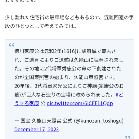
少し離れた住宅街の駐車場などもあるので、混雑回避の手
段のひとつとして考えてみては。
徳川家康公は元和2年(1616)に駿府城で薨去さ
れ、ご遺言によりご遺骸は久能山に埋葬されまし
た。その地に2代将軍秀忠公の命の下創建された
のが全国東照宮の始まり、久能山東照宮です。
20年後、3代将軍家光公によりご神廟(家康公のお
墓)が巨大な石造りの宝塔に改められました。
#ど
うする家康
公
pic.twitter.com/6iCFE11Qdp
— 国宝 久能山東照宮 公式 (@kunozan_toshogu)
December 17, 2023