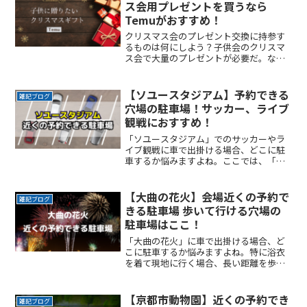
ス会用プレゼントを買うなら
Temuがおすすめ！
クリスマス会のプレゼント交換に持参す
るものは何にしよう？子供会のクリスマ
ス会で大量のプレゼントが必要だ。な
ど、予算内で大量にプレゼントや景品が
必要になるシーンがありますよね。今回
紹介するTemuは、その豊富な品揃えはも
【ソユースタジアム】予約できる
雑記ブログ
ちろん、価格の安さでもReadMore...
穴場の駐車場！サッカー、ライブ
観戦におすすめ！
「ソユースタジアム」でのサッカーやラ
イブ観戦に車で出掛ける場合、どこに駐
車するか悩みますよね。ここでは、「ソ
ユースタジアム」付近でお得に駐車でき
るサービスを紹介します。なるべく近く
に停めたい時間料金を気にせずイベント
【大曲の花火】会場近くの予約で
雑記ブログ
を楽しみたい駐車場を探すReadMore...
きる駐車場 歩いて行ける穴場の
駐車場はここ！
「大曲の花火」に車で出掛ける場合、ど
こに駐車するか悩みますよね。特に浴衣
を着て現地に行く場合、長い距離を歩く
のは避けたいところです。なるべく近く
に停めたい確実に駐車できるという安心
感が欲しい時間料金を気にせず楽しみた
【京都市動物園】近くの予約でき
雑記ブログ
い駐車場を探すのに時間をReadMore...