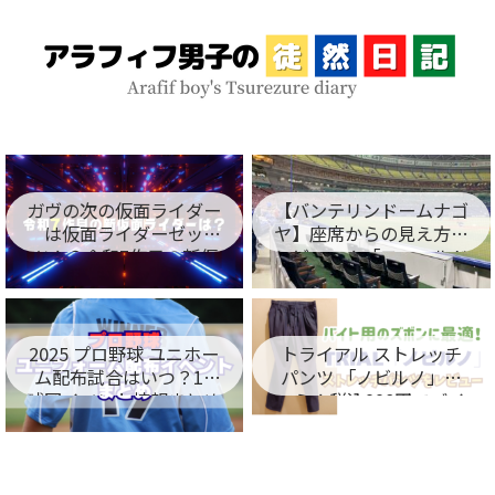
ガヴの次の仮面ライダー
【バンテリンドームナゴ
は仮面ライダーゼッ
ヤ】座席からの見え方を
ツ！？令和7作目の新仮
レビュー！「フィールド
面ライダー名が判明！
シート編」
2025 プロ野球 ユニホー
トライアル ストレッチ
ム配布試合はいつ？12
パンツ 「ノビルノ」口
球団イベント情報まとめ
コミ！税込998円でバイ
ト用のズボンに最適！