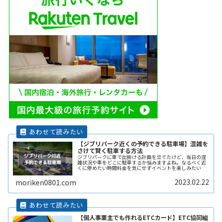
【ジブリパーク近くの予約できる駐車場】混雑を
さけて賢く駐車する方法
ジブリパークに車で出掛ける計画を立てたけど、当日の混
雑状況や車をどこに駐車するか悩みますよね。なるべく近
くに停めたい時間料金を気にせずイベントを楽しみたい駐
車場を探すのに時間をかけたくない自由に入出庫がしたい
帰りは渋滞を避けてスムーズに帰りReadMore...
2023.02.22
moriken0801.com
【個人事業主でも作れるETCカード】ETC協同組