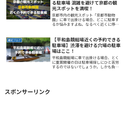
る駐車場 混雑を避けて京都の観
光スポットを満喫！
京都市内の観光スポット「京都市動物
園」に車で出掛ける場合、どこに駐車す
るか悩みますよね。なるべく近くに停め
たい時間料金を気にせず楽しみたい駐車
場を探すのに時間をかけたくない自由に
入出庫がしたい帰りは渋滞を避けてスム
【平和島競艇場近くの予約できる
雑記ブログ
ーズに帰りたいここでは、京ReadMore...
駐車場】渋滞を避ける穴場の駐車
場はここ！
平和島競艇場に車で出掛ける場合、とく
に重賞開催の日は駐車場探しにひと苦労
するのではないでしょうか。しかも負け
て帰りの渋滞に巻き込まれた日には、本
当にたまったもんじゃありませんよね。
ここでは平和島競艇場の近くで、予約で
きる駐車場サービスを紹介ReadMore...
スポンサーリンク