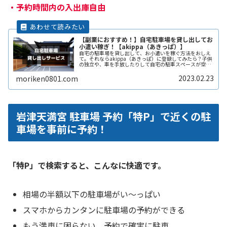
・
予約時間内の入出庫自由
【副業におすすめ！】自宅駐車場を貸し出してお
小遣い稼ぎ！【akippa（あきっぱ）】
自宅の駐車場を貸し出して、お小遣いを稼ぐ方法をおしえ
て。それならakippa（あきっぱ）に登録してみたら？子供
の独立や、車を手放したりして自宅の駐車スペースが空い
ている。となりの土地の空きスペースを有効に活用した
い。自宅駐車場を貸すと副収入ReadMore...
2023.02.23
moriken0801.com
岩津天満宮 駐車場 予約「特P」で近くの駐
車場を事前に予約！
「特P」で検索すると、こんなに快適です。
相場の半額以下の駐車場がい〜っぱい
スマホからカンタンに駐車場の予約ができる
もう満車に困らない。予約で確実に駐車