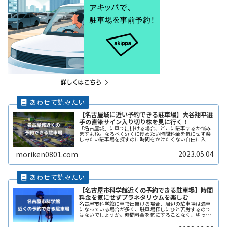
【名古屋城に近い予約できる駐車場】大谷翔平選
手の直筆サイン入り切り株を見に行く！
「名古屋城」に車で出掛ける場合、どこに駐車するか悩み
ますよね。なるべく近くに停めたい時間料金を気にせず楽
しみたい駐車場を探すのに時間をかけたくない自由に入出
庫がしたい帰りは渋滞を避けてスムーズに帰りたいここで
は、「名古屋城」付近でお得に駐車ReadMore...
2023.05.04
moriken0801.com
【名古屋市科学館近くの予約できる駐車場】時間
料金を気にせずプラネタリウムを楽しむ
名古屋市科学館に車で出掛ける場合、周辺の駐車場は満車
になっている場合が多く、駐車場探しにひと苦労するので
はないでしょうか。時間料金を気にすることなく、ゆっく
りプラネタリウムや、館内の展示イベントを楽しみたいで
すよね。なるべく近くに停めたい時ReadMore...