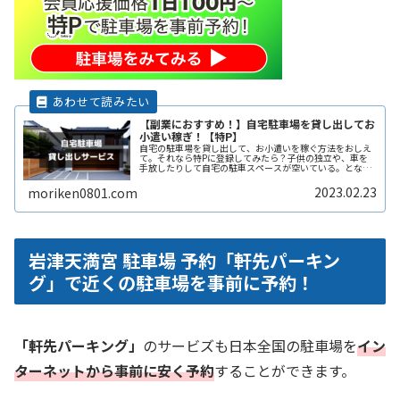
【副業におすすめ！】自宅駐車場を貸し出してお
小遣い稼ぎ！【特P】
自宅の駐車場を貸し出して、お小遣いを稼ぐ方法をおしえ
て。それなら特Pに登録してみたら？子供の独立や、車を
手放したりして自宅の駐車スペースが空いている。となり
の土地の空きスペースを有効に活用したい。自宅駐車場を
貸すと副収入になると聞いたことがReadMore...
2023.02.23
moriken0801.com
岩津天満宮 駐車場 予約「軒先パーキン
グ」で近くの駐車場を事前に予約！
「軒先パーキング」
のサービズも日本全国の駐車場を
イン
ターネットから事前に安く予約
することができます。