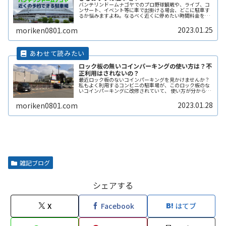
バンテリンドームナゴヤでのプロ野球観戦や、ライブ、コ
ンサート、イベント等に車で出掛ける場合、どこに駐車す
るか悩みますよね。なるべく近くに停めたい時間料金を気
にせずイベントを楽しみたい駐車場を探すのに時間をかけ
たくない自由に入出庫がしたい帰りReadMore...
2023.01.25
moriken0801.com
ロック板の無いコインパーキングの使い方は？不
正利用はされないの？
最近ロック板のないコインパーキングを見かけませんか？
私もよく利用するコンビニの駐車場が、このロック板のな
いコインパーキングに改修されていて、 使い方が分からず
敬遠してしまった経験があります。 そこで、ここではロッ
ク板のないコインパーキングの使い方や、ロック板がない
2023.01.28
moriken0801.com
と不正に使われないの？などその辺りも含めて解説しま
す。
雑記ブログ
シェアする
X
Facebook
はてブ