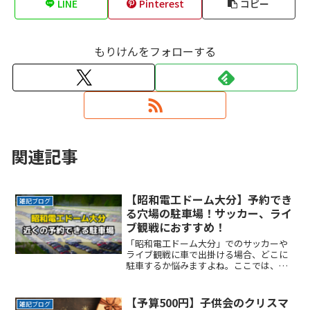
LINE
Pinterest
コピー
もりけんをフォローする
関連記事
【昭和電工ドーム大分】予約でき
雑記ブログ
る穴場の駐車場！サッカー、ライ
ブ観戦におすすめ！
「昭和電工ドーム大分」でのサッカーや
ライブ観戦に車で出掛ける場合、どこに
駐車するか悩みますよね。ここでは、
「昭和電工ドーム大分」付近でお得に駐
車できるサービスを紹介します。なるべ
く近くに停めたい時間料金を気にせずイ
【予算500円】子供会のクリスマ
雑記ブログ
ベントを楽しみたい駐車場をReadMore...