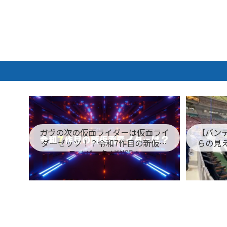
ガヴの次の仮面ライダーは仮面ライ
【バン
ダーゼッツ！？令和7作目の新仮面
らの見
ライダー名が判明！