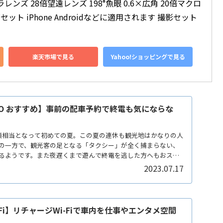
メラレンズ 28倍望遠レンズ 198°魚眼 0.6×広角 20倍マクロ
セット iPhone Androidなどに適用されます 撮影セット
楽天市場で見る
Yahoo!ショッピングで見る
GO おすすめ】事前の配車予約で終電も気にならな
類相当となって初めての夏。この夏の連休も観光地はかなりの人
の一方で、観光客の足となる「タクシー」が全く捕まらない、
るようです。また夜遅くまで遊んで終電を逃した方へもおスス
2023.07.17
-Fi】リチャージWi-Fiで車内を仕事やエンタメ空間