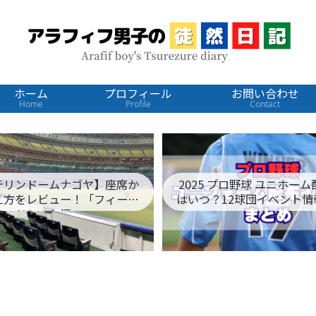
ホーム
プロフィール
お問い合わせ
Home
Profile
Contact
テリンドームナゴヤ】座席か
2025 プロ野球 ユニホー
え方をレビュー！「フィール
はいつ？12球団イベント情
ドシート編」