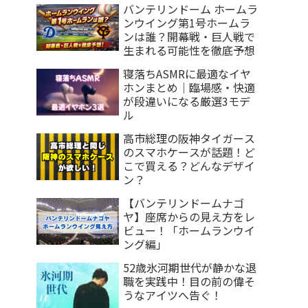
バンテリンドーム ホームラ
ンウイング第1号ホームラ
ンは誰？開幕戦・巨人戦で
生まれる可能性を徹底予想
寝落ちASMRに最適なイヤ
ホンまとめ｜臨場感・快適
が段違いになる厳選3モデ
ル
高市総理の阪神タイガース
のスマホケースが話題！ど
こで買える？どんなデザイ
ン？
【バンテリンドームナゴ
ヤ】座席からの見え方をレ
ビュー！「ホームランウイ
ング編」
52歳氷河期世代が静かな退
職を実践中！目の前の偉そ
うなアイツへ告ぐ！