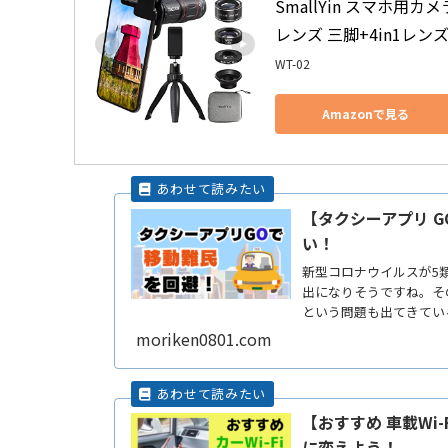
SmallYin スマホ用カ
レンズ 三脚+4in1レンズ
WT-02
Amazonで見る
【タクシーアプリ 
い！
新型コロナウイルスが5
出になりそうですね。そ
という問題も出てきてい
メすReadMore...
moriken0801.com
【おすすめ 車載Wi
に変えよう！