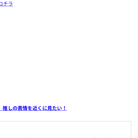
コチラ
】推しの表情を近くに見たい！