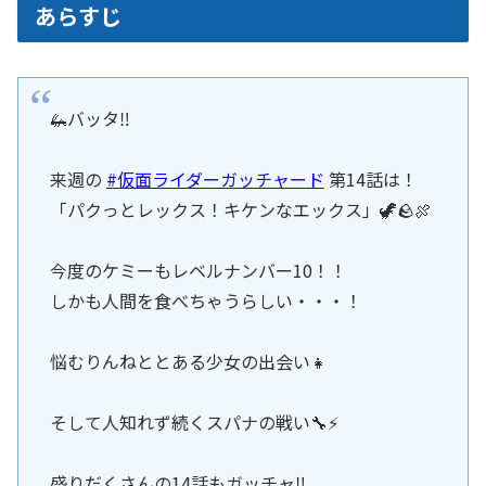
あらすじ
🦗バッタ‼️
来週の
#仮面ライダーガッチャード
第14話は！
「パクっとレックス！キケンなエックス」🦖🪨🍖
今度のケミーもレベルナンバー10！！
しかも人間を食べちゃうらしい・・・！
悩むりんねととある少女の出会い👧
そして人知れず続くスパナの戦い🔧⚡️
盛りだくさんの14話もガッチャ‼️