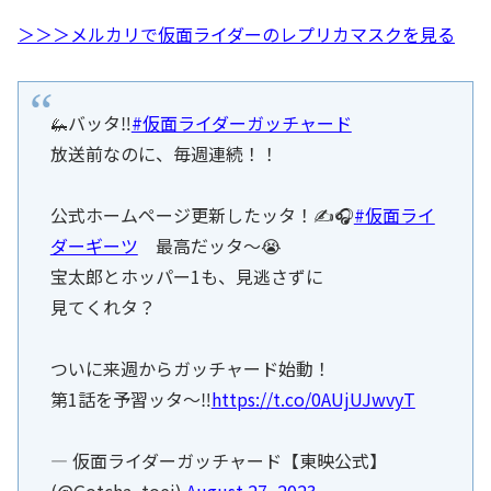
＞＞＞メルカリで仮面ライダーのレプリカマスクを見る
🦗バッタ‼️
#仮面ライダーガッチャード
放送前なのに、毎週連続！！
公式ホームページ更新したッタ！✍️🎧
#仮面ライ
ダーギーツ
最高だッタ〜😭
宝太郎とホッパー1も、見逃さずに
見てくれタ？
ついに来週からガッチャード始動！
第1話を予習ッタ〜‼️
https://t.co/0AUjUJwvyT
— 仮面ライダーガッチャード【東映公式】