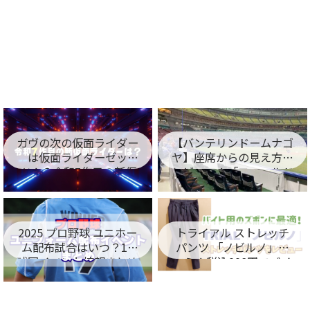
ガヴの次の仮面ライダー
【バンテリンドームナゴ
は仮面ライダーゼッ
ヤ】座席からの見え方を
ツ！？令和7作目の新仮
レビュー！「フィールド
面ライダー名が判明！
シート編」
2025 プロ野球 ユニホー
トライアル ストレッチ
ム配布試合はいつ？12
パンツ 「ノビルノ」口
球団イベント情報まとめ
コミ！税込998円でバイ
ト用のズボンに最適！