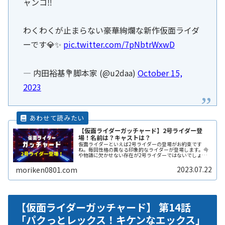
ャンコ‼️
わくわくが止まらない豪華絢爛な新作仮面ライダ
ーです💎✨
pic.twitter.com/7pNbtrWxwD
— 内田裕基💐脚本家 (@u2daa)
October 15,
2023
【仮面ライダーガッチャード】2号ライダー登
場！名前は？キャストは？
仮面ライダーといえば2号ライダーの登場がお約束です
ね。毎回性格の異なる印象的なライダーが登場します。今
や物語に欠かせない存在が2号ライダーではないでしょう
か。ここでは仮面ライダーガッチャードに登場する2号ラ
イダーについて名前や演じるキャストReadMore...
2023.07.22
moriken0801.com
【仮面ライダーガッチャード】 第14話
「パクっとレックス！キケンなエックス」