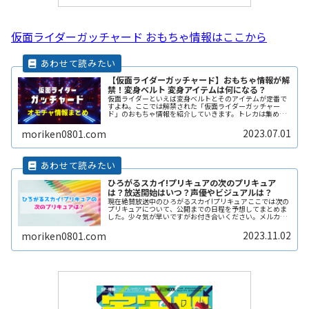
仮面ライダーガッチャード おもちゃ情報はここから
【仮面ライダーガッチャード】おもちゃ情報が解
禁！変身ベルト 変身アイテムは何になる？
仮面ライダーといえば変身ベルトとそのアイテムが定番で
すよね。ここでは解禁された「仮面ライダーガッチャー
ド」のおもちゃ情報を紹介していきます。トレカは集めた
くなる様な仕上がりですね。いろんな遊び方が出来るので
しょね。⇒2枚のカードで「変身」！ReadMore...
2023.07.01
moriken0801.com
ひろがるスカイ!プリキュアの次のプリキュア
は？放送開始はいつ？声優やビジュアルは？
現在絶賛放送中のひろがるスカイ!プリキュアここでは次の
プリキュアについて、公開までの日程を予想してまとめま
した。少々気が早いですがお付き合いください。メルカリ
でプリキュアグッズを検索する(function(b,c,f,g,a,d,e)
{b.ReadMore...
2023.11.02
moriken0801.com