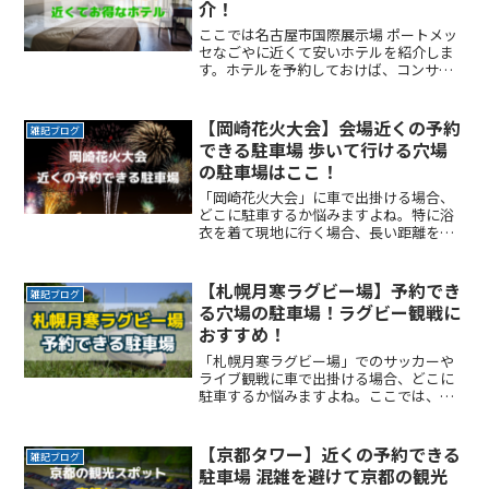
介！
ここでは名古屋市国際展示場 ポートメッ
セなごやに近くて安いホテルを紹介しま
す。ホテルを予約しておけば、コンサー
トやライブの終了が遅くなっても、帰り
の時間を気にすることなく最後まで楽し
めますよ。コンサートやライブに行く方
【岡崎花火大会】会場近くの予約
雑記ブログ
におすすめです。名古屋ReadMore...
できる駐車場 歩いて行ける穴場
の駐車場はここ！
「岡崎花火大会」に車で出掛ける場合、
どこに駐車するか悩みますよね。特に浴
衣を着て現地に行く場合、長い距離を歩
くのは避けたいところです。なるべく近
くに停めたい確実に駐車できるという安
心感が欲しい時間料金を気にせず楽しみ
【札幌月寒ラグビー場】予約でき
雑記ブログ
たい駐車場を探すのに時間ReadMore...
る穴場の駐車場！ラグビー観戦に
おすすめ！
「札幌月寒ラグビー場」でのサッカーや
ライブ観戦に車で出掛ける場合、どこに
駐車するか悩みますよね。ここでは、
「札幌月寒ラグビー場」付近でお得に駐
車できるサービスを紹介します。なるべ
く近くに停めたい時間料金を気にせずイ
【京都タワー】近くの予約できる
雑記ブログ
ベントを楽しみたい駐車場をReadMore...
駐車場 混雑を避けて京都の観光