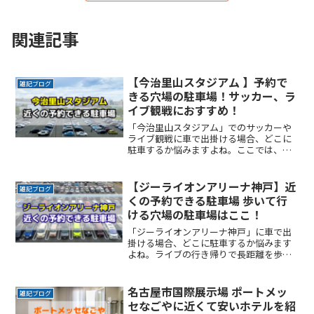
関連記事
【今治里山スタジアム 】予約で
雑記ブログ
きる穴場の駐車場！サッカー、ラ
イブ観戦におすすめ！
「今治里山スタジアム」でのサッカーや
ライブ観戦に車で出掛ける場合、どこに
駐車するか悩みますよね。ここでは、
「今治里山スタジアム」付近でお得に駐
車できるサービスを紹介します。なるべ
く近くに停めたい時間料金を気にせずイ
【ジーライオンアリーナ神戸】近
雑記ブログ
ベントを楽しみたい駐車場をReadMore...
くの予約できる駐車場 歩いて行
ける穴場の駐車場はここ！
「ジーライオンアリーナ神戸」に車で出
掛ける場合、どこに駐車するか悩みます
よね。ライブの行き帰りで長距離を歩く
のは避けたいところです。なるべく近く
に停めたい確実に駐車できるという安心
感が欲しい時間料金を気にせず楽しみた
名古屋市国際展示場 ポートメッ
雑記ブログ
い駐車場を探すのに時間をReadMore...
セなごやに近くて安いホテルを紹