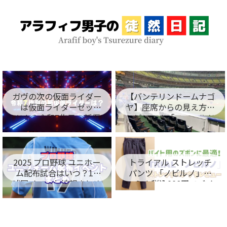
ガヴの次の仮面ライダー
【バンテリンドームナゴ
は仮面ライダーゼッ
ヤ】座席からの見え方を
ツ！？令和7作目の新仮
レビュー！「フィールド
面ライダー名が判明！
シート編」
2025 プロ野球 ユニホー
トライアル ストレッチ
ム配布試合はいつ？12
パンツ 「ノビルノ」口
球団イベント情報まとめ
コミ！税込998円でバイ
ト用のズボンに最適！