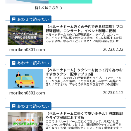
【ベルーナドーム近くの予約できる駐車場】プロ
野球観戦、コンサート、イベント利用に便利
ベルーナドームでのプロ野球観戦や、ライブ、コンサー
ト、イベント等に車で出掛ける場合、どこに駐車するか悩
みますよね。なるべく近くに停めたい時間料金を気にせず
イベントを楽しみたい駐車場を探すのに時間をかけたくな
い自由に入出庫がしたい帰りは渋滞をReadMore...
2023.02.23
moriken0801.com
【ベルーナドーム】タクシーを使って行く為のお
すすめタクシー配車アプリ2選
ベルーナドームでのプロ野球観戦やライブ、コンサートを
しっかり楽しんだ後は、その余韻も楽しみながら岐路につ
きたいですよね。でもその余韻をかき消すほどの混雑は誰
もが避けたいところです。かといって混雑回避を理由にイ
ベントの途中で帰りたくもないし、ReadMore...
2023.04.12
moriken0801.com
【ベルーナドームに近くて安いホテル】野球観戦
やライブ参戦におすすめ
ここではベルーナドームに近くて安いホテルを紹介しま
す。ホテルを予約しておけば、野球観戦やライブの終了が
遅くなっても帰りの時間を気にすることなく最後まで楽し
めますよ。野球観戦やライブに行く方におすすめです。国