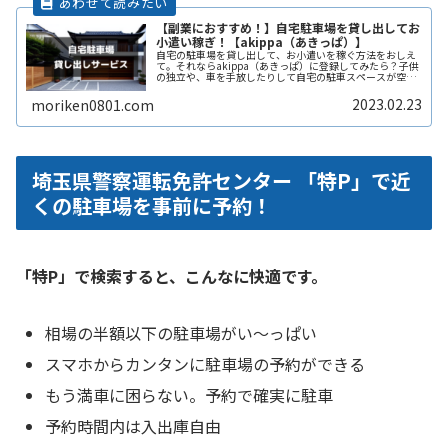
【副業におすすめ！】自宅駐車場を貸し出してお
小遣い稼ぎ！【akippa（あきっぱ）】
自宅の駐車場を貸し出して、お小遣いを稼ぐ方法をおしえ
て。それならakippa（あきっぱ）に登録してみたら？子供
の独立や、車を手放したりして自宅の駐車スペースが空い
ている。となりの土地の空きスペースを有効に活用した
い。自宅駐車場を貸すと副収入ReadMore...
2023.02.23
moriken0801.com
埼玉県警察運転免許センター 「特P」で近
くの駐車場を事前に予約！
「特P」で検索すると、こんなに快適です。
相場の半額以下の駐車場がい〜っぱい
スマホからカンタンに駐車場の予約ができる
もう満車に困らない。予約で確実に駐車
予約時間内は入出庫自由