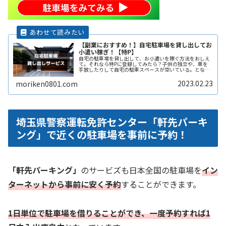
【副業におすすめ！】自宅駐車場を貸し出してお
小遣い稼ぎ！【特P】
自宅の駐車場を貸し出して、お小遣いを稼ぐ方法をおしえ
て。それなら特Pに登録してみたら？子供の独立や、車を
手放したりして自宅の駐車スペースが空いている。となり
の土地の空きスペースを有効に活用したい。自宅駐車場を
貸すと副収入になると聞いたことがReadMore...
2023.02.23
moriken0801.com
埼玉県警察運転免許センター「軒先パーキ
ング」で近くの駐車場を事前に予約！
「軒先パーキング」
のサービズも日本全国の駐車場を
イン
ターネットから事前に安く予約
することができます。
1日単位で駐車場を借りることができ、一度予約すれば1