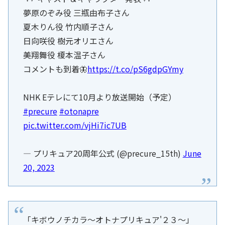
夢原のぞみ役 三瓶由布子さん
夏木りん役 竹内順子さん
日向咲役 樹元オリエさん
美翔舞役 榎本温子さん
コメントも到着🦋
https://t.co/pS6gdpGYmy
NHK Eテレにて10月より放送開始（予定）
#precure
#otonapre
pic.twitter.com/vjHi7ic7UB
— プリキュア20周年公式 (@precure_15th)
June
20, 2023
「キボウノチカラ～オトナプリキュア'２３～」