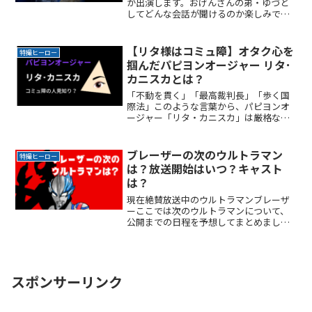
が出演します。おげんさんの弟・ゆづと
してどんな会話が聞けるのか楽しみです
ね。番組の予告内でウルトラマンガイア
についての話題がありました。ここでは
羽生結弦さんが憧れたウルトラマンガイ
【リタ様はコミュ障】オタク心を
特撮ヒーロー
アや、オリンピックで魅せReadMore...
掴んだパピヨンオージャー リタ･
カニスカとは？
「不動を貫く」「最高裁判長」「歩く国
際法」このような言葉から、パピヨンオ
ージャー「リタ・カニスカ」は厳格な人
物なんだろうなぁという印象を持ちませ
んでしたか？でもどうやら少し違うよう
ですね。ここではパピヨンオージャー
ブレーザーの次のウルトラマン
特撮ヒーロー
「リタ・カニスカ」から受けReadMore...
は？放送開始はいつ？キャスト
は？
現在絶賛放送中のウルトラマンブレーザ
ーここでは次のウルトラマンについて、
公開までの日程を予想してまとめまし
た。まだ気が早いですがお付き合いくだ
さい。＞＞＞メルカリでウルトラマンの
レプリカマスクを探すブレーザーの次の
ウルトラマン 商標登録情報ReadMore...
スポンサーリンク