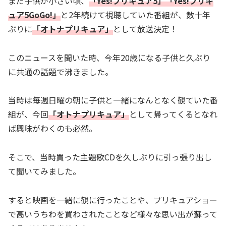
まだ子供が小さい頃、
「Yes!プリキュア5」「Yes!プリキ
ュア5GoGo!」
と2年続けて視聴していた番組が、数十年
ぶりに
「オトナプリキュア」
として放送決定！
このニュースを聞いた時、今年20歳になる子供と久ぶり
に共通の話題で沸きました。
当時は毎週日曜の朝に子供と一緒になんとなく観ていた番
組が、今回
「オトナプリキュア」
として帰ってくるとなれ
ば興味がわくのも必然。
そこで、当時買った主題歌CDを久しぶりに引っ張り出し
て聞いてみました。
すると映画を一緒に観に行ったことや、プリキュアショー
で高いうちわを買わされたことなど様々な思い出が蘇って