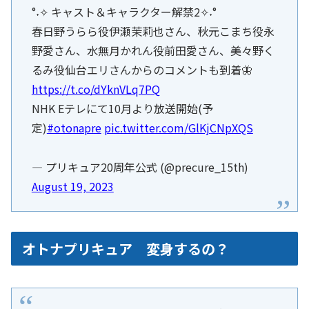
°˖✧ キャスト＆キャラクター解禁2✧˖°
春日野うらら役伊瀬茉莉也さん、秋元こまち役永
野愛さん、水無月かれん役前田愛さん、美々野く
るみ役仙台エリさんからのコメントも到着🦋
https://t.co/dYknVLq7PQ
NHK Eテレにて10月より放送開始(予
定)
#otonapre
pic.twitter.com/GlKjCNpXQS
— プリキュア20周年公式 (@precure_15th)
August 19, 2023
オトナプリキュア 変身するの？