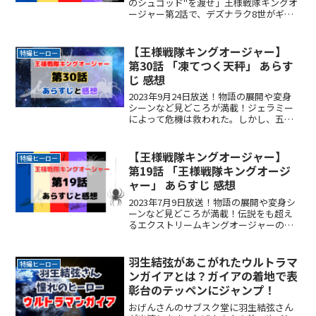
のシュゴッド"を渡せ」王様戦隊キングオ
ージャー第2話で、デズナラク8世がギラ
たちに言い放った言葉です。番組の序盤
から秘宝？伝説？聞きなれないワードが
飛び出しましたね。ここでは伝説のシュ
【王様戦隊キングオージャー】
特撮ヒーロー
ゴッドについて思いReadMore...
第30話 「凍てつく天秤」 あらす
じ 感想
2023年9月24日放送！物語の展開や変身
シーンなど見どころが満載！ジェラミー
によって危機は救われた。しかし、五人
目の五道化が復活し、危機を迎えるイシ
ャバーナ。最悪の五道化と激突するリタ
とヒメノ。二人の因縁の事件「神の怒
【王様戦隊キングオージャー】
特撮ヒーロー
り」の真相が明かされReadMore...
第19話 「王様戦隊キングオージ
ャー」 あらすじ 感想
2023年7月9日放送！物語の展開や変身シ
ーンなど見どころが満載！伝説をも超え
るエクストリームキングオージャーの力
で、ラクレスのキングオージャーZEROを
打ち倒したのも束の間、バグナラクによ
ってシュゴッダムは占拠されてしまいま
羽生結弦があこがれたウルトラマ
特撮ヒーロー
す。もはや国とReadMore...
ンガイアとは？ガイアの着地で表
彰台のテッペンにジャンプ！
おげんさんのサブスク堂に羽生結弦さん