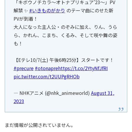
「キボウノチカラ～オトナプリキュア'23～」PV
解禁 ✨
#いきものがかり
のテーマ曲にのせた新
PVが到着！
大人になった主人公・のぞみに加え、りん、うら
ら、かれん、こまち、くるみ、そして咲や舞の姿
も！
【Eテレ10/7(土) 午後6時25分】スタートです！
#precure
#otonapre
https://t.co/2YtyNfJfRI
pic.twitter.com/t2UUPgRHOb
— NHKアニメ (@nhk_animeworld)
August 31,
2023
まだ情報が公開されていません。