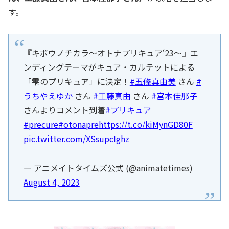
す。
『キボウノチカラ～オトナプリキュア‘23～』エ
ンディングテーマがキュア・カルテットによる
「雫のプリキュア」に決定！
#五條真由美
さん
#
うちやえゆか
さん
#工藤真由
さん
#宮本佳那子
さんよりコメント到着
#プリキュア
#precure
#otonapre
https://t.co/kiMynGD80F
pic.twitter.com/XSsupcIghz
— アニメイトタイムズ公式 (@animatetimes)
August 4, 2023