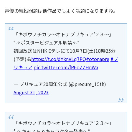
声優の続投問題は他作品でもよく話題になりますね。
「キボウノチカラ～オトナプリキュア'２３～」
°˖✧ポスタービジュアル解禁✧˖°
初回放送はNHK Eテレにて10月7日(土)18時25分
(予定)🦋
https://t.co/dYknVLq7PQ
#otonapre
#プ
リキュア
pic.twitter.com/fR6oZZHnWa
— プリキュア20周年公式 (@precure_15th)
August 31, 2023
「キボウノチカラ～オトナプリキュア‘２３～」
°˖✧ キャスト＆キャラクター発表✧˖°