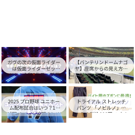
ガヴの次の仮面ライダー
【バンテリンドームナゴ
は仮面ライダーゼッ
ヤ】座席からの見え方を
ツ！？令和7作目の新仮
レビュー！「フィールド
面ライダー名が判明！
シート編」
2025 プロ野球 ユニホー
トライアル ストレッチ
ム配布試合はいつ？12
パンツ 「ノビルノ」口
球団イベント情報まとめ
コミ！税込998円でバイ
ト用のズボンに最適！