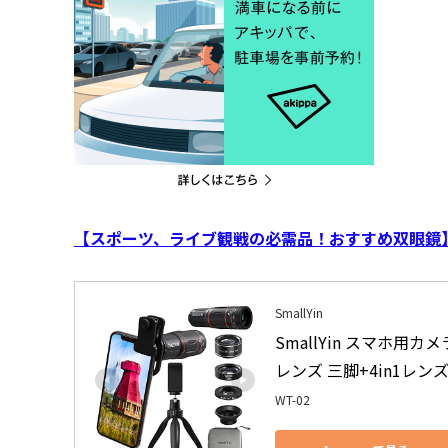
【スポーツ、ライブ観戦の必需品！おすすめ双眼鏡
SmallYin
SmallYin スマホ用カ
レンズ 三脚+4in1レンズ
WT-02