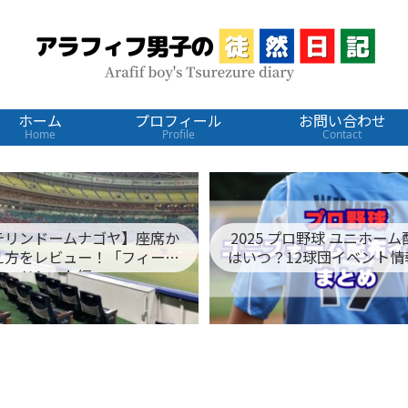
ホーム
プロフィール
お問い合わせ
Home
Profile
Contact
テリンドームナゴヤ】座席か
2025 プロ野球 ユニホー
え方をレビュー！「フィール
はいつ？12球団イベント情
ドシート編」