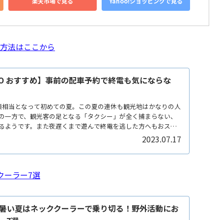
楽天市場で見る
Yahoo!ショッピングで見る
く方法はここから
GO おすすめ】事前の配車予約で終電も気にならな
類相当となって初めての夏。この夏の連休も観光地はかなりの人
の一方で、観光客の足となる「タクシー」が全く捕まらない、
るようです。また夜遅くまで遊んで終電を逃した方へもおスス
2023.07.17
クーラー7選
暑い夏はネッククーラーで乗り切る！野外活動にお