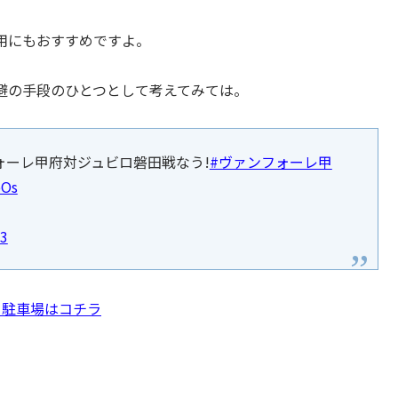
用にもおすすめですよ。
避の手段のひとつとして考えてみては。
ォーレ甲府対ジュビロ磐田戦なう!
#ヴァンフォーレ甲
bOs
23
る駐車場はコチラ