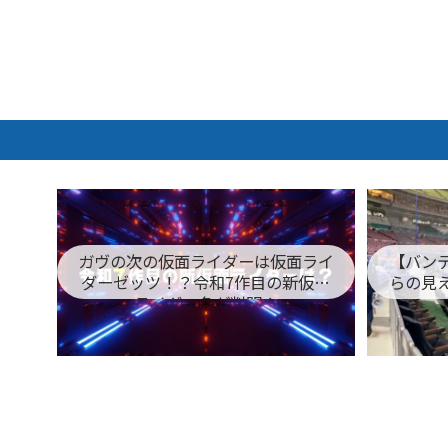
ガヴの次の仮面ライダーは仮面ライ
【バン
ダーゼッツ！？令和7作目の新仮面
らの見
ライダー名が判明！