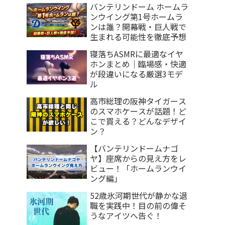
バンテリンドーム ホームラ
ンウイング第1号ホームラ
ンは誰？開幕戦・巨人戦で
生まれる可能性を徹底予想
寝落ちASMRに最適なイヤ
ホンまとめ｜臨場感・快適
が段違いになる厳選3モデ
ル
高市総理の阪神タイガース
のスマホケースが話題！ど
こで買える？どんなデザイ
ン？
【バンテリンドームナゴ
ヤ】座席からの見え方をレ
ビュー！「ホームランウイ
ング編」
52歳氷河期世代が静かな退
職を実践中！目の前の偉そ
うなアイツへ告ぐ！