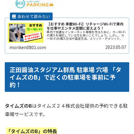
【おすすめ 車載Wi-Fi】リチャージWi-Fiで車内
を仕事やエンタメ空間に変えよう！
車内で快適なインターネット環境を作るために、カーWi-Fi
の導入を検討している方も多いことでしょう。しかし、カ
ーWi-Fiの導入方法や設定方法、メリット・デメリット、注
意点などは多岐にわたり、初心者にとってはわかりにくい
こともあります。そこReadMore...
2023.05.07
moriken0801.com
正田醤油スタジアム群馬 駐車場 穴場 「タ
イムズのB」で近くの駐車場を事前に予
約！
タイムズのB
はタイムズ２４株式会社提供の予約できる駐
車場サービスです。
「タイムズのB」の特長