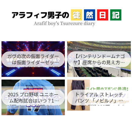
ガヴの次の仮面ライダー
【バンテリンドームナゴ
は仮面ライダーゼッ
ヤ】座席からの見え方を
ツ！？令和7作目の新仮
レビュー！「フィールド
面ライダー名が判明！
シート編」
2025 プロ野球 ユニホー
トライアル ストレッチ
ム配布試合はいつ？12
パンツ 「ノビルノ」口
球団イベント情報まとめ
コミ！税込998円でバイ
ト用のズボンに最適！