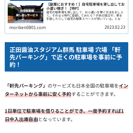
【副業におすすめ！】自宅駐車場を貸し出してお
小遣い稼ぎ！【特P】
自宅の駐車場を貸し出して、お小遣いを稼ぐ方法をおしえ
て。それなら特Pに登録してみたら？子供の独立や、車を
手放したりして自宅の駐車スペースが空いている。となり
の土地の空きスペースを有効に活用したい。自宅駐車場を
貸すと副収入になると聞いたことがReadMore...
2023.02.23
moriken0801.com
正田醤油スタジアム群馬 駐車場 穴場 「軒
先パーキング」で近くの駐車場を事前に予
約！
「軒先パーキング」
のサービズも日本全国の駐車場を
イン
ターネットから事前に安く予約
することができます。
1日単位で駐車場を借りることができ、一度予約すれば1
日中入出庫自由
となっています。