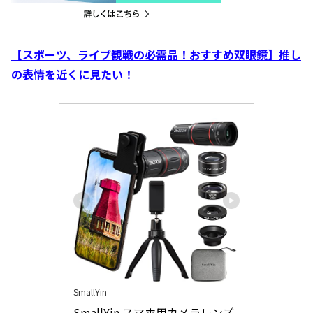
【スポーツ、ライブ観戦の必需品！おすすめ双眼鏡】推し
の表情を近くに見たい！
SmallYin
SmallYin スマホ用カメラレンズ 