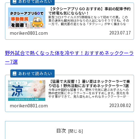
【タクシーアプリ GO おすすめ】事前の配車予約
で終電も気にならない！
新型コロナウイルスが5類相当となって初めての夏。この
夏の連休も観光地はかなりの人出になりそうですね。その
一方で、観光客の足となる「タクシー」が全く捕まらな
い、という問題も出てきているようです。また夜遅くまで
遊んで終電を逃した方へもおススメすReadMore...
2023.07.17
moriken0801.com
野外試合で熱くなった体を冷やす！おすすめネッククーラ
ー7選
【猛暑で大反響！】暑い夏はネッククーラーで乗
り切る！野外活動におすすめネッククーラー7選
今年は全国的な猛暑です。野外で元気に遊ぶお子さんへの
熱中症対策にネッククーラーをおすすめします。首元を冷
やす事ができて、見た目もおしゃれなネッククーラーがそ
ろっています。この夏休みは熱中症対策をしっかりして、
お子さんとの楽しい思い出作りをしReadMore...
2023.08.02
moriken0801.com
目次