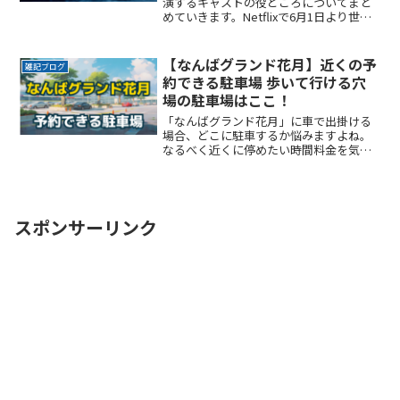
演するキャストの役どころについてまと
めていきます。Netflixで6月1日より世界
独占配信！ 「THE DAYS」2011年3月11
日、マグニチュード9.0の巨大地震が発
生。日本の首都・東ReadMore...
【なんばグランド花月】近くの予
雑記ブログ
約できる駐車場 歩いて行ける穴
場の駐車場はここ！
「なんばグランド花月」に車で出掛ける
場合、どこに駐車するか悩みますよね。
なるべく近くに停めたい時間料金を気に
せず楽しみたい駐車場を探すのに時間を
かけたくない自由に入出庫がしたい帰り
は渋滞を避けてスムーズに帰りたいここ
では、「なんばグランド花ReadMore...
スポンサーリンク