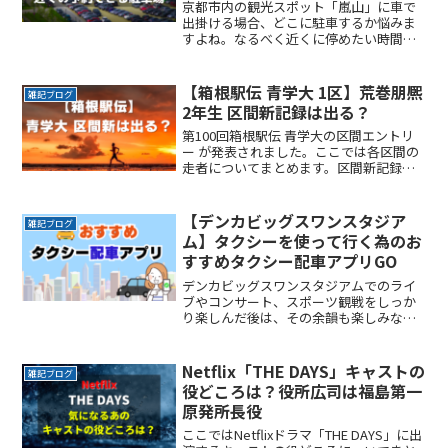
京都市内の観光スポット「嵐山」に車で
出掛ける場合、どこに駐車するか悩みま
すよね。なるべく近くに停めたい時間料
金を気にせず楽しみたい駐車場を探すの
に時間をかけたくない自由に入出庫がし
たい帰りは渋滞を避けてスムーズに帰り
【箱根駅伝 青学大 1区】荒巻朋熈
雑記ブログ
たいここでは、京都市内のReadMore...
2年生 区間新記録は出る？
第100回箱根駅伝 青学大の区間エントリ
ー が発表されました。ここでは各区間の
走者についてまとめます。区間新記録が
出ると優勝に向けてより勢いがつきます
ね。第100回箱根駅伝 青学 区間エントリ
ー 発表‼️【応援拠点一覧】（往路19・復
【デンカビッグスワンスタジア
雑記ブログ
路22ReadMore...
ム】タクシーを使って行く為のお
すすめタクシー配車アプリGO
デンカビッグスワンスタジアムでのライ
ブやコンサート、スポーツ観戦をしっか
り楽しんだ後は、その余韻も楽しみなが
ら岐路につきたいですよね。でもその余
韻をかき消すほどの混雑は誰もが避けた
いところです。かといって混雑回避を理
Netflix「THE DAYS」キャストの
雑記ブログ
由にイベントの途中で帰りReadMore...
役どころは？役所広司は福島第一
原発所長役
ここではNetflixドラマ「THE DAYS」に出