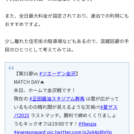
また、全日最大料金が設定されており、連泊での利用にも
おすすめですよ。
少し離れた住宅街の駐車場などもあるので、混雑回避の手
段のひとつとして考えてみては。
【第31節vs
#ツエーゲン金沢
】
MATCH DAY🔥
本日、ホームで金沢戦です！
現在の
#正田醤油スタジアム群馬
は雲が広がって
いるものの晴れ間が見えるような天候⛅️
#夏ザス
パ2023
ラストマッチ。勝利で締めくくりましょ
う💪キックオフは19:00です！
#thespa
#evereonward
pic.twitter.com/p2xA4qMnYp