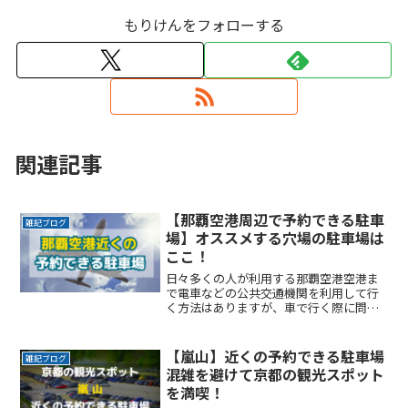
もりけんをフォローする
関連記事
【那覇空港周辺で予約できる駐車
雑記ブログ
場】オススメする穴場の駐車場は
ここ！
日々多くの人が利用する那覇空港空港ま
で電車などの公共交通機関を利用して行
く方法はありますが、車で行く際に問題
になるのが駐車場です。ゴールデンウイ
ークやお盆、年末年始などの長期連休に
空港を利用する際、特に駐車場の確保が
【嵐山】近くの予約できる駐車場
雑記ブログ
できるか不安になりますよReadMore...
混雑を避けて京都の観光スポット
を満喫！