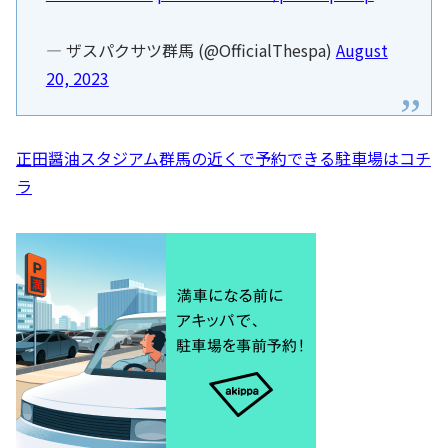
— ザスパクサツ群馬 (@OfficialThespa)
August
20, 2023
正田醤油スタジアム群馬の近くで予約できる駐車場はコチ
ラ