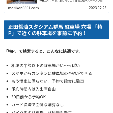
の独立や、車を手放したりして自宅の駐車スペースが空い
ている。となりの土地の空きスペースを有効に活用した
い。自宅駐車場を貸すと副収入ReadMore...
2023.02.23
moriken0801.com
正田醤油スタジアム群馬 駐車場 穴場 「特
P」で近くの駐車場を事前に予約！
「特P」で検索すると、こんなに快適です。
相場の半額以下の駐車場がい〜っぱい
スマホからカンタンに駐車場の予約ができる
もう満車に困らない。予約で確実に駐車
予約時間内は入出庫自由
30日前から予約OK
カード決済で面倒な清算なし
バイク用の駐車場、駐輪場も豊富