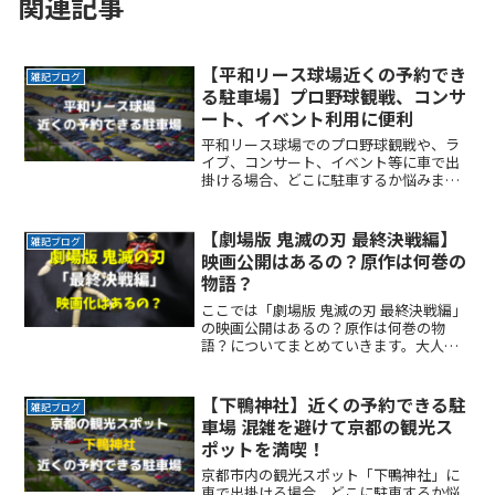
関連記事
【平和リース球場近くの予約でき
雑記ブログ
る駐車場】プロ野球観戦、コンサ
ート、イベント利用に便利
平和リース球場でのプロ野球観戦や、ラ
イブ、コンサート、イベント等に車で出
掛ける場合、どこに駐車するか悩みます
よね。なるべく近くに停めたい時間料金
を気にせずイベントを楽しみたい駐車場
を探すのに時間をかけたくない自由に入
【劇場版 鬼滅の刃 最終決戦編】
雑記ブログ
出庫がしたい帰りは渋滞をReadMore...
映画公開はあるの？原作は何巻の
物語？
ここでは「劇場版 鬼滅の刃 最終決戦編」
の映画公開はあるの？原作は何巻の物
語？についてまとめていきます。大人気
漫画の鬼滅の刃が映画化になる話題は、
誰もが知りたいところです。それが鬼舞
辻無惨との最終決戦が映画館のスクリー
【下鴨神社】近くの予約できる駐
雑記ブログ
ンで観れるとなればなおReadMore...
車場 混雑を避けて京都の観光ス
ポットを満喫！
京都市内の観光スポット「下鴨神社」に
車で出掛ける場合、どこに駐車するか悩