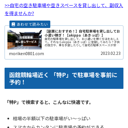
>>自宅の空き駐車場や空きスペースを貸し出して、副収入
を得ませんか?
【副業におすすめ！】自宅駐車場を貸し出してお
小遣い稼ぎ！【akippa（あきっぱ）】
自宅の駐車場を貸し出して、お小遣いを稼ぐ方法をおしえ
て。それならakippa（あきっぱ）に登録してみたら？子供
の独立や、車を手放したりして自宅の駐車スペースが空い
ている。となりの土地の空きスペースを有効に活用した
い。自宅駐車場を貸すと副収入ReadMore...
2023.02.23
moriken0801.com
函館競輪場近く 「特P」で駐車場を事前に
予約！
「特P」で検索すると、こんなに快適です。
相場の半額以下の駐車場がい〜っぱい
スマホからカンタンに駐車場の予約ができる