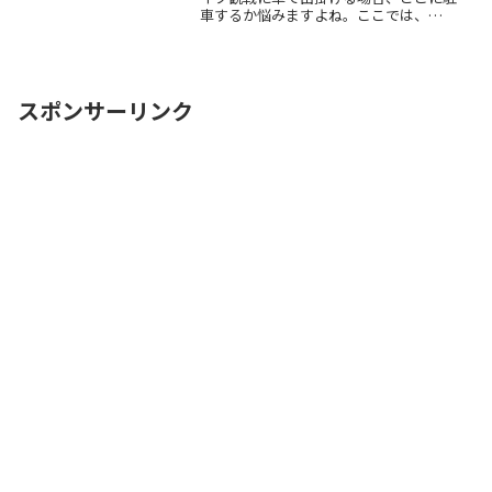
車するか悩みますよね。ここでは、
「等々力陸上競技場」付近でお得に駐車
できるサービスを紹介します。なるべく
近くに停めたい時間料金を気にせずイベ
ントを楽しみたい駐車場を探す
ReadMore...
スポンサーリンク