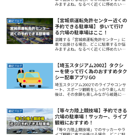
みますよね。なるべく近くに停めたい時
間料金を気にせず楽しみたい駐車場を探
すのに時間をかけたくない自由に入出庫
がしたい帰りは渋滞を避けてスムーズに
【宮城県運転免許センター近くの
雑記ブログ
帰りたいここでは、京都市ReadMore...
予約できる駐車場】 歩いて行け
る穴場の駐車場はここ！
混雑する「宮城県運転免許センター」に
車で出掛ける場合、どこに駐車するか悩
みますよね。なるべく近くに停めたい時
間料金を気にせず楽しみたい駐車場を探
すのに時間をかけたくない自由に入出庫
がしたい帰りは渋滞を避けてスムーズに
【埼玉スタジアム2002】タクシ
雑記ブログ
帰りたいここでは、「宮城ReadMore...
ーを使って行く為のおすすめタク
シー配車アプリGO
埼玉スタジアム2002でのライブやコンサ
ート、スポーツ観戦をしっかり楽しんだ
後は、その余韻も楽しみながら岐路につ
きたいですよね。でもその余韻をかき消
すほどの混雑は誰もが避けたいところで
す。かといって混雑回避を理由にイベン
【等々力陸上競技場】予約できる
雑記ブログ
トの途中で帰りたくもReadMore...
穴場の駐車場！サッカー、ライブ
観戦におすすめ！
「等々力陸上競技場」でのサッカーやラ
イブ観戦に車で出掛ける場合、どこに駐