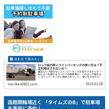
ロック板の無いコインパーキングの使い方は？不
正利用はされないの？
最近ロック板のないコインパーキングを見かけませんか？
私もよく利用するコンビニの駐車場が、このロック板のな
いコインパーキングに改修されていて、 使い方が分からず
敬遠してしまった経験があります。 そこで、ここではロッ
ク板のないコインパーキングの使い方や、ロック板がない
2023.01.28
moriken0801.com
と不正に使われないの？などその辺りも含めて解説しま
す。
函館競輪場近く 「タイムズのB」で駐車場
を事前に予約！