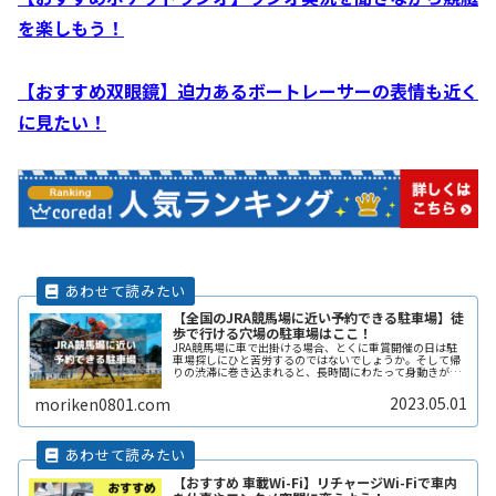
を楽しもう！
【おすすめ双眼鏡】迫力あるボートレーサーの表情も近く
に見たい！
【全国のJRA競馬場に近い予約できる駐車場】徒
歩で行ける穴場の駐車場はここ！
JRA競馬場に車で出掛ける場合、とくに重賞開催の日は駐
車場探しにひと苦労するのではないでしょうか。そして帰
りの渋滞に巻き込まれると、長時間にわたって身動きがで
きないこともありますよね。ここでは全国のJRA競馬場の
近くで、予約できる穴場の駐車ReadMore...
2023.05.01
moriken0801.com
【おすすめ 車載Wi-Fi】リチャージWi-Fiで車内