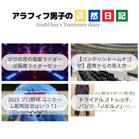
ガヴの次の仮面ライダー
【バンテリンドームナゴ
は仮面ライダーゼッ
ヤ】座席からの見え方を
ツ！？令和7作目の新仮
レビュー！「フィールド
面ライダー名が判明！
シート編」
2025 プロ野球 ユニホー
トライアル ストレッチ
ム配布試合はいつ？12
パンツ 「ノビルノ」口
球団イベント情報まとめ
コミ！税込998円でバイ
ト用のズボンに最適！