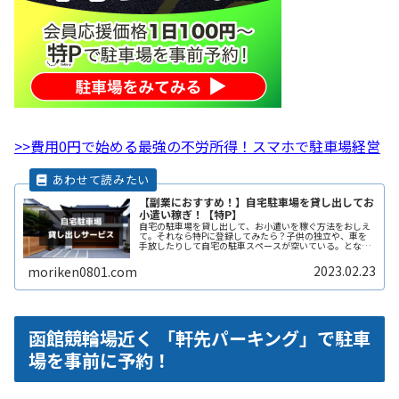
>>費用0円で始める最強の不労所得！スマホで駐車場経営
【副業におすすめ！】自宅駐車場を貸し出してお
小遣い稼ぎ！【特P】
自宅の駐車場を貸し出して、お小遣いを稼ぐ方法をおしえ
て。それなら特Pに登録してみたら？子供の独立や、車を
手放したりして自宅の駐車スペースが空いている。となり
の土地の空きスペースを有効に活用したい。自宅駐車場を
貸すと副収入になると聞いたことがReadMore...
2023.02.23
moriken0801.com
函館競輪場近く 「軒先パーキング」で駐車
場を事前に予約！