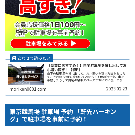
【副業におすすめ！】自宅駐車場を貸し出してお
小遣い稼ぎ！【特P】
自宅の駐車場を貸し出して、お小遣いを稼ぐ方法をおしえ
て。それなら特Pに登録してみたら？子供の独立や、車を
手放したりして自宅の駐車スペースが空いている。となり
の土地の空きスペースを有効に活用したい。自宅駐車場を
貸すと副収入になると聞いたことがReadMore...
2023.02.23
moriken0801.com
東京競馬場 駐車場 予約 「軒先パーキン
グ」で駐車場を事前に予約！