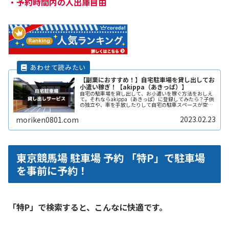
・
予約時間内の入出庫自由
【副業におすすめ！】自宅駐車場を貸し出してお
小遣い稼ぎ！【akippa（あきっぱ）】
自宅の駐車場を貸し出して、お小遣いを稼ぐ方法をおしえ
て。それならakippa（あきっぱ）に登録してみたら？子供
の独立や、車を手放したりして自宅の駐車スペースが空い
ている。となりの土地の空きスペースを有効に活用した
い。自宅駐車場を貸すと副収入ReadMore...
2023.02.23
moriken0801.com
東京競馬場 駐車場 予約 「特P」で駐車場
を事前に予約！
「特P」で検索すると、こんなに快適です。