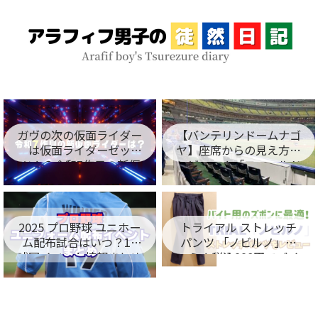
ガヴの次の仮面ライダー
【バンテリンドームナゴ
は仮面ライダーゼッ
ヤ】座席からの見え方を
ツ！？令和7作目の新仮
レビュー！「フィールド
面ライダー名が判明！
シート編」
2025 プロ野球 ユニホー
トライアル ストレッチ
ム配布試合はいつ？12
パンツ 「ノビルノ」口
球団イベント情報まとめ
コミ！税込998円でバイ
ト用のズボンに最適！