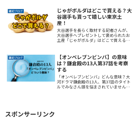
べく近くに停めたい確実に駐車できると
いう安心感が欲しい時間料金を気にせず
じゃがボルダはどこで買える？大
雑記ブログ
楽しみたい駐車場を探すのReadMore...
谷選手も貰って嬉しい東京土
産！
大谷選手を長らく取材する記者さんが、
大谷選手へプレゼントして褒められたお
土産「じゃがボルダ」はどこで買えるの
でしょうか？「今までで一番良い仕事を
しましたね」と言われたくらいなので、
さぞお菓子好きの大谷選手も気にいった
【オンベレブンビンバ】の意味
雑記ブログ
商品なのでしょうね。一度ReadMore...
は？鎌倉殿の13人第37話を考察
する
「オンベレブンビンバ」どんな意味？大
河ドラマ鎌倉殿の13人、第37話のタイト
ルでみなさん頭を悩まされていません
か？ここでは第37話のあらすじを元に私
なりの考察をまとめてみました。しかし
ツイッターを見るとみなさんなりの考察
があふれていて面白いですね。
スポンサーリンク