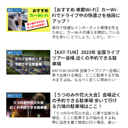
料金を気にせずイベントを楽しみたい駐
車場を探すのに時間をかけたくない自由
【おすすめ 車載Wi-Fi】カーWi-
雑記ブログ
に入出庫がしたい帰りはReadMore...
Fiでドライブ中の快適さを格段に
アップ！
車内で快適なインターネット環境を作る
ために、カーWi-Fiの導入を検討している
方も多いことでしょう。しかし、カーWi-
Fiの導入方法や設定方法、メリット・デ
メリット、注意点などは多岐にわたり、
初心者にとってはわかりにくいこともあ
【KAT-TUN】2023年 全国ライブ
雑記ブログ
ります。そこReadMore...
ツアー会場 近くの予約できる駐
車場
KAT-TUN 2023年 全国ライブツアー会場に
車で出掛ける場合、どこに駐車するか悩
みますよね。なるべく近くに停めたい時
間料金を気にせずイベントを楽しみたい
駐車場を探すのに時間をかけたくない自
由に入出庫がしたい帰りは渋滞を避けて
【うつのみや花火大会】会場近く
雑記ブログ
スムーズにReadMore...
の予約できる駐車場 歩いて行け
る穴場の駐車場はここ！
「うつのみや花火大会」に車で出掛ける
場合、どこに駐車するか悩みますよね。
特に浴衣を着て現地に行く場合、長い距
離を歩くのは避けたいところです。なる