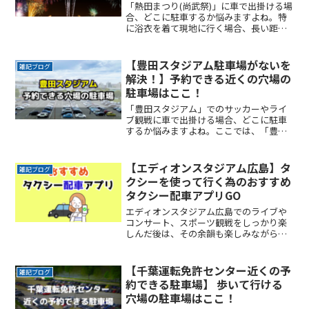
「熱田まつり(尚武祭)」に車で出掛ける場
合、どこに駐車するか悩みますよね。特
に浴衣を着て現地に行く場合、長い距離
を歩くのは避けたいところです。なるべ
く近くに停めたい確実に駐車できるとい
う安心感が欲しい時間料金を気にせず楽
【豊田スタジアム駐車場がないを
雑記ブログ
しみたい駐車場を探すReadMore...
解決！】予約できる近くの穴場の
駐車場はここ！
「豊田スタジアム」でのサッカーやライ
ブ観戦に車で出掛ける場合、どこに駐車
するか悩みますよね。ここでは、「豊田
スタジアム」付近でお得に駐車できるサ
ービスを紹介します。なるべく近くに停
めたい時間料金を気にせずイベントを楽
【エディオンスタジアム広島】タ
雑記ブログ
しみたい駐車場を探すのにReadMore...
クシーを使って行く為のおすすめ
タクシー配車アプリGO
エディオンスタジアム広島でのライブや
コンサート、スポーツ観戦をしっかり楽
しんだ後は、その余韻も楽しみながら岐
路につきたいですよね。でもその余韻を
かき消すほどの混雑は誰もが避けたいと
ころです。かといって混雑回避を理由に
【千葉運転免許センター近くの予
雑記ブログ
イベントの途中で帰りたくReadMore...
約できる駐車場】 歩いて行ける
穴場の駐車場はここ！