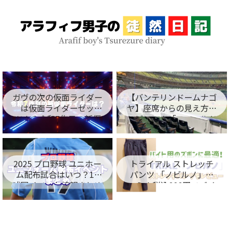
ガヴの次の仮面ライダー
【バンテリンドームナゴ
は仮面ライダーゼッ
ヤ】座席からの見え方を
ツ！？令和7作目の新仮
レビュー！「フィールド
面ライダー名が判明！
シート編」
2025 プロ野球 ユニホー
トライアル ストレッチ
ム配布試合はいつ？12
パンツ 「ノビルノ」口
球団イベント情報まとめ
コミ！税込998円でバイ
ト用のズボンに最適！