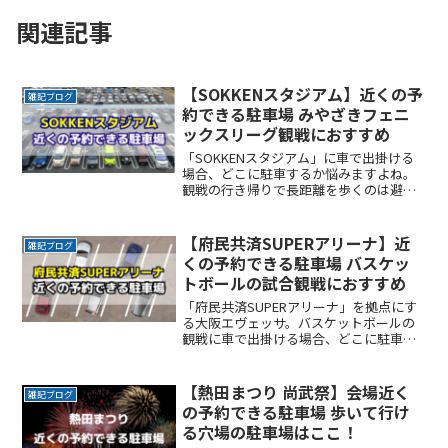
関連記事
【SOKKENスタジアム】近くの予
雑記ブログ
約できる駐車場 みやざきフェニ
ックスリーグ観戦におすすめ
「SOKKENスタジアム」に車で出掛ける
場合、どこに駐車するか悩みますよね。
観戦の行き帰りで長距離を歩くのは避け
たいところです。なるべく近くに停めた
い確実に駐車できるという安心感が欲し
い時間料金を気にせず楽しみたい駐車場
【府民共済SUPERアリーナ】近
雑記ブログ
を探すのに時間をかけReadMore...
くの予約できる駐車場 バスケッ
トボールの試合観戦におすすめ
「府民共済SUPERアリーナ」を拠点にす
る大阪エヴェッサ。バスケットボールの
観戦に車で出掛ける場合、どこに駐車す
るか悩みますよね。観戦の行き帰りで長
距離を歩くのは避けたいところです。な
るべく近くに停めたい確実に駐車できる
【熱田まつり 尚武祭】会場近く
雑記ブログ
という安心感が欲しいReadMore...
の予約できる駐車場 歩いて行け
る穴場の駐車場はここ！