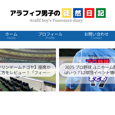
ホーム
プロフィール
お問い合わせ
Home
Profile
Contact
テリンドームナゴヤ】座席か
2025 プロ野球 ユニホー
え方をレビュー！「フィール
はいつ？12球団イベント情
ドシート編」