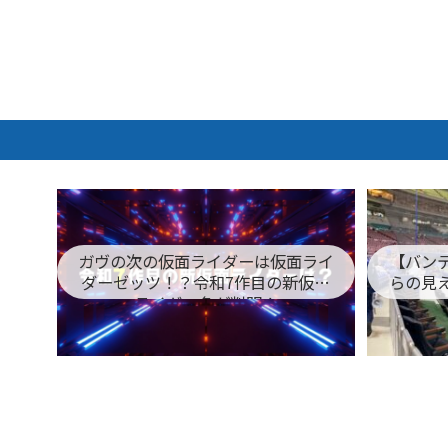
ガヴの次の仮面ライダーは仮面ライ
【バン
ダーゼッツ！？令和7作目の新仮面
らの見
ライダー名が判明！