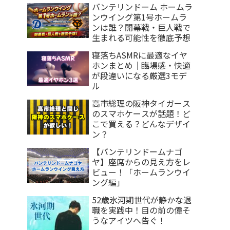
バンテリンドーム ホームラ
ンウイング第1号ホームラ
ンは誰？開幕戦・巨人戦で
生まれる可能性を徹底予想
寝落ちASMRに最適なイヤ
ホンまとめ｜臨場感・快適
が段違いになる厳選3モデ
ル
高市総理の阪神タイガース
のスマホケースが話題！ど
こで買える？どんなデザイ
ン？
【バンテリンドームナゴ
ヤ】座席からの見え方をレ
ビュー！「ホームランウイ
ング編」
52歳氷河期世代が静かな退
職を実践中！目の前の偉そ
うなアイツへ告ぐ！