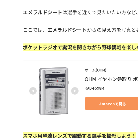
エメラルドシート
は選手を近くで見たいたい方など
ここでは、
エメラルドシート
からの見え方を写真と
ポケットラジオで実況を聞きながら野球観戦を楽し
オーム(OHM)
OHM イヤホン巻取り ポケ
RAD-F598M
Amazonで見る
スマホ用望遠レンズで躍動する選手を撮影しよう！