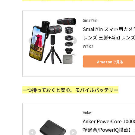
SmallYin
SmallYin スマホ用カ
レンズ 三脚+4in1レンズ
WT-02
Amazonで見る
一つ持っておくと安心。モバイルバッテリー
Anker
Anker PowerCore 
準適合/PowerIQ搭載】 i