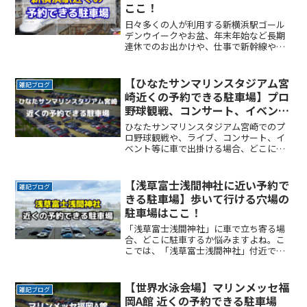
ここ！
日々多くの人が利用する新横浜駅ゴール
デンウイークやお盆、年末年始など長期
連休でのお出かけや、仕事で新幹線や電
車を利用するシーンは多いものです。駅
まで電車などの公共交通機関を利用して
行く方法はありますが、車で行く際に問
【ひなたサンマリンスタジアム宮
雑記ブログ
題になるのが駐車場です。ReadMore...
崎近くの予約できる駐車場】プロ
野球観戦、コンサート、イベント
利用に便利
ひなたサンマリンスタジアム宮崎でのプ
ロ野球観戦や、ライブ、コンサート、イ
ベント等に車で出掛ける場合、どこに駐
車するか悩みますよね。なるべく近くに
停めたい時間料金を気にせずイベントを
楽しみたい駐車場を探すのに時間をかけ
【浅草富士浅間神社に近い予約で
雑記ブログ
たくない自由に入出庫がしReadMore...
きる駐車場】歩いて行ける穴場の
駐車場はここ！
「浅草富士浅間神社」に車で立ち寄る場
合、どこに駐車するか悩みますよね。こ
こでは、「浅草富士浅間神社」付近でお
得に駐車できるサービスを紹介します。
なるべく近くに停めたい時間料金を気に
せずイベントを楽しみたい駐車場を探す
【世界水泳会場】マリンメッセ福
雑記ブログ
のに時間をかけたくない自ReadMore...
岡A館 近くの予約できる駐車場