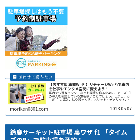
【おすすめ 車載Wi-Fi】リチャージWi-Fiで車内
を仕事やエンタメ空間に変えよう！
車内で快適なインターネット環境を作るために、カーWi-Fi
の導入を検討している方も多いことでしょう。しかし、カ
ーWi-Fiの導入方法や設定方法、メリット・デメリット、注
意点などは多岐にわたり、初心者にとってはわかりにくい
こともあります。そこReadMore...
2023.05.07
moriken0801.com
鈴鹿サーキット駐車場 裏ワザ f1 「タイム
ズのB」で駐車場を予約！