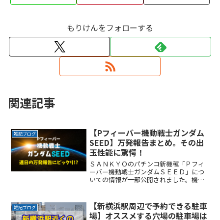
もりけんをフォローする
関連記事
【Pフィーバー機動戦士ガンダム
雑記ブログ
SEED】万発報告まとめ。その出
玉性能に驚愕！
ＳＡＮＫＹＯのパチンコ新機種「Ｐフィ
ーバー機動戦士ガンダムＳＥＥＤ」につ
いての情報が一部公開されました。機種
に関する情報は明かされていませんが、
モビルスーツ「ストライクガンダム」が
映し出されており、パチンコにおいても
【新横浜駅周辺で予約できる駐車
雑記ブログ
「ストライクガンダム」をReadMore...
場】オススメする穴場の駐車場は