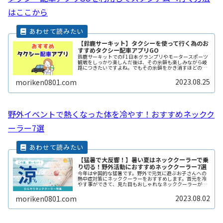
はここから
【鈴鹿サーキット】タクシーを使って行く為のお
すすめタクシー配車アプリGO
鈴鹿サーキットでのF1日本グランプリやモータースポーツ
観戦をしっかり楽しんだ後は、その余韻も楽しみながら岐
路につきたいですよね。でもその余韻をかき消すほどの混
雑は誰もが避けたいところです。かといって混雑回避を理
由にイベントの途中で帰りたくもReadMore...
2023.08.25
moriken0801.com
野外イベントで熱くなった体を冷やす！おすすめネックク
ーラー7選
【猛暑で大反響！】暑い夏はネッククーラーで乗
り切る！野外活動におすすめネッククーラー7選
今年は全国的な猛暑です。野外で元気に遊ぶお子さんへの
熱中症対策にネッククーラーをおすすめします。首元を冷
やす事ができて、見た目もおしゃれなネッククーラーがそ
ろっています。この夏休みは熱中症対策をしっかりして、
お子さんとの楽しい思い出作りをしReadMore...
2023.08.02
moriken0801.com