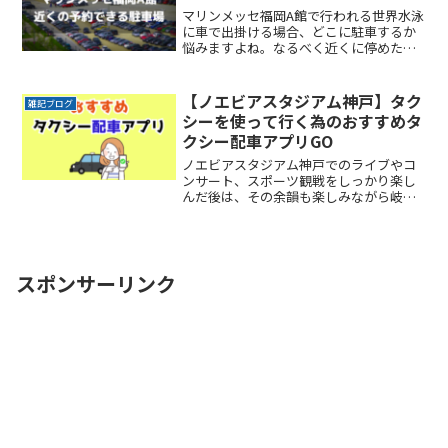
マリンメッセ福岡A館で行われる世界水泳
に車で出掛ける場合、どこに駐車するか
悩みますよね。なるべく近くに停めたい
時間料金を気にせずイベントを楽しみた
い駐車場を探すのに時間をかけたくない
自由に入出庫がしたい帰りは渋滞を避け
【ノエビアスタジアム神戸】タク
雑記ブログ
てスムーズに帰りたいこReadMore...
シーを使って行く為のおすすめタ
クシー配車アプリGO
ノエビアスタジアム神戸でのライブやコ
ンサート、スポーツ観戦をしっかり楽し
んだ後は、その余韻も楽しみながら岐路
につきたいですよね。でもその余韻をか
き消すほどの混雑は誰もが避けたいとこ
ろです。かといって混雑回避を理由にイ
ベントの途中で帰りたくもReadMore...
スポンサーリンク