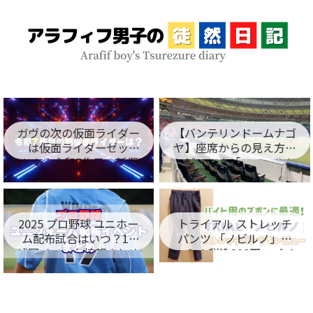
ガヴの次の仮面ライダー
【バンテリンドームナゴ
は仮面ライダーゼッ
ヤ】座席からの見え方を
ツ！？令和7作目の新仮
レビュー！「フィールド
面ライダー名が判明！
シート編」
2025 プロ野球 ユニホー
トライアル ストレッチ
ム配布試合はいつ？12
パンツ 「ノビルノ」口
球団イベント情報まとめ
コミ！税込998円でバイ
ト用のズボンに最適！