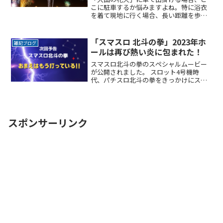
こに駐車するか悩みますよね。特に浴衣
を着て現地に行く場合、長い距離を歩く
のは避けたいところです。なるべく近く
に停めたい確実に駐車できるという安心
感が欲しい時間料金を気にせず楽しみた
「スマスロ 北斗の拳」2023年ホ
雑記ブログ
い駐車場を探すのに時間をReadMore...
ールは再び熱い炎に包まれた！
スマスロ北斗の拳のスペシャルムービー
が公開されました。 スロット4号機時
代、パチスロ北斗の拳をきっかけにスロ
ットにはまった方も多いのではないでし
ょうか。 当時はケンシロウとラオウのバ
トルボーナス継続に一喜一憂したもので
す。 初代完全復活ということから、実機
導入がとても楽しみですね。
スポンサーリンク