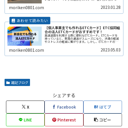
敬遠してしまった経験があります。 そこで、ここではロッ
ク板のないコインパーキングの使い方や、ロック板がない
2023.01.28
moriken0801.com
と不正に使われないの？などその辺りも含めて解説しま
す。
【個人事業主でも作れるETCカード】ETC協同組
合の法人ETCカードがおすすめです！
高速道路を利用する際に便利なETCカード。ETCカードを
持っていると、車両の通過がスムーズになり、渋滞の軽減
やストレスの軽減に繋がります。しかし、ETCカードの種
類や利用方法、料金プランなどについては初めての人には
分かりづらく、申し込み方法ReadMore...
2023.05.03
moriken0801.com
雑記ブログ
シェアする
X
Facebook
はてブ
LINE
Pinterest
コピー