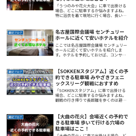
「うつのみや花火大会」に車で出掛ける
場合、どこに駐車するか悩みますよね。
特に浴衣を着て現地に行く場合、長い距
離を歩くのは避けたいところです。なる
べく近くに停めたい確実に駐車できると
いう安心感が欲しい時間料金を気にせず
名古屋国際会議場 センチュリー
雑記ブログ
楽しみたい駐車場を探すのReadMore...
ホールに近くて安いホテルを紹介
ここでは名古屋国際会議場 センチュリー
ホールに近くて安いホテルを紹介しま
す。ホテルを予約しておけば、コンサー
トやライブの終了が遅くなっても、帰り
の時間を気にすることなく最後まで楽し
めますよ。コンサートやライブに行く方
【SOKKENスタジアム】近くの予
雑記ブログ
におすすめです。名古屋国ReadMore...
約できる駐車場 みやざきフェニ
ックスリーグ観戦におすすめ
「SOKKENスタジアム」に車で出掛ける
場合、どこに駐車するか悩みますよね。
観戦の行き帰りで長距離を歩くのは避け
たいところです。なるべく近くに停めた
い確実に駐車できるという安心感が欲し
い時間料金を気にせず楽しみたい駐車場
【大曲の花火】会場近くの予約で
雑記ブログ
を探すのに時間をかけReadMore...
きる駐車場 歩いて行ける穴場の
駐車場はここ！
「大曲の花火」に車で出掛ける場合、ど