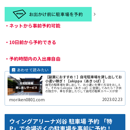
・
ネットから事前予約可能
・
10日前から予約できる
・
予約時間内の入出庫自由
【副業におすすめ！】自宅駐車場を貸し出してお
小遣い稼ぎ！【akippa（あきっぱ）】
自宅の駐車場を貸し出して、お小遣いを稼ぐ方法をおしえ
て。それならakippa（あきっぱ）に登録してみたら？子供
の独立や、車を手放したりして自宅の駐車スペースが空い
ている。となりの土地の空きスペースを有効に活用した
い。自宅駐車場を貸すと副収入ReadMore...
2023.02.23
moriken0801.com
ウィングアリーナ刈谷 駐車場 予約 「特
P」で会場近くの駐車場を事前に予約！