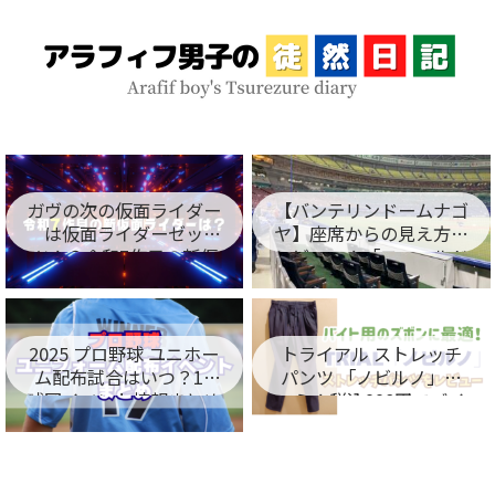
ガヴの次の仮面ライダー
【バンテリンドームナゴ
は仮面ライダーゼッ
ヤ】座席からの見え方を
ツ！？令和7作目の新仮
レビュー！「フィールド
面ライダー名が判明！
シート編」
2025 プロ野球 ユニホー
トライアル ストレッチ
ム配布試合はいつ？12
パンツ 「ノビルノ」口
球団イベント情報まとめ
コミ！税込998円でバイ
ト用のズボンに最適！