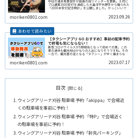
中日の涌井秀章投手が自身の旧ツイッターを更新。８月に
プロ通算2000安打を達成した大島洋平外野手から贈られた
「2000本安打記念時計」を公開しました。かっこいいです
ね。欲しくなりました。ジーショックのどんな種類の時計
になるのでしょうか。梅津ReadMore...
2023.09.26
moriken0801.com
【タクシーアプリ GO おすすめ】事前の配車予約
で終電も気にならない！
新型コロナウイルスが5類相当となって初めての夏。この
夏の連休も観光地はかなりの人出になりそうですね。その
一方で、観光客の足となる「タクシー」が全く捕まらな
い、という問題も出てきているようです。また夜遅くまで
遊んで終電を逃した方へもおススメすReadMore...
2023.07.17
moriken0801.com
目次
ウィングアリーナ刈谷 駐車場 予約「akippa」で会場近
くの駐車場を事前に予約！
ウィングアリーナ刈谷 駐車場 予約 「特P」で会場近く
の駐車場を事前に予約！
ウィングアリーナ刈谷 駐車場 予約「軒先パーキング」