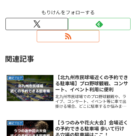
もりけんをフォローする
関連記事
【北九州市民球場近くの予約でき
雑記ブログ
る駐車場】プロ野球観戦、コンサ
ート、イベント利用に便利
北九州市民球場でのプロ野球観戦や、ラ
イブ、コンサート、イベント等に車で出
掛ける場合、どこに駐車するか悩みます
よね。なるべく近くに停めたい時間料金
を気にせずイベントを楽しみたい駐車場
を探すのに時間をかけたくない自由に入
【うつのみや花火大会】会場近く
雑記ブログ
出庫がしたい帰りは渋滞をReadMore...
の予約できる駐車場 歩いて行け
る穴場の駐車場はここ！