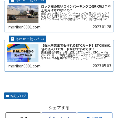
ロック板の無いコインパーキングの使い方は？不
正利用はされないの？
最近ロック板のないコインパーキングを見かけませんか？
私もよく利用するコンビニの駐車場が、このロック板のな
いコインパーキングに改修されていて、 使い方が分からず
敬遠してしまった経験があります。 そこで、ここではロッ
ク板のないコインパーキングの使い方や、ロック板がない
2023.01.28
moriken0801.com
と不正に使われないの？などその辺りも含めて解説しま
す。
【個人事業主でも作れるETCカード】ETC協同組
合の法人ETCカードがおすすめです！
高速道路を利用する際に便利なETCカード。ETCカードを
持っていると、車両の通過がスムーズになり、渋滞の軽減
やストレスの軽減に繋がります。しかし、ETCカードの種
類や利用方法、料金プランなどについては初めての人には
分かりづらく、申し込み方法ReadMore...
2023.05.03
moriken0801.com
雑記ブログ
シェアする