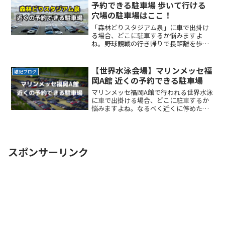
路22ReadMore...
予約できる駐車場 歩いて行ける
穴場の駐車場はここ！
「森林どりスタジアム泉」に車で出掛け
る場合、どこに駐車するか悩みますよ
ね。野球観戦の行き帰りで長距離を歩く
のは避けたいところです。なるべく近く
に停めたい確実に駐車できるという安心
感が欲しい時間料金を気にせず楽しみた
【世界水泳会場】マリンメッセ福
雑記ブログ
い駐車場を探すのに時間をかReadMore...
岡A館 近くの予約できる駐車場
マリンメッセ福岡A館で行われる世界水泳
に車で出掛ける場合、どこに駐車するか
悩みますよね。なるべく近くに停めたい
時間料金を気にせずイベントを楽しみた
い駐車場を探すのに時間をかけたくない
自由に入出庫がしたい帰りは渋滞を避け
てスムーズに帰りたいこReadMore...
スポンサーリンク