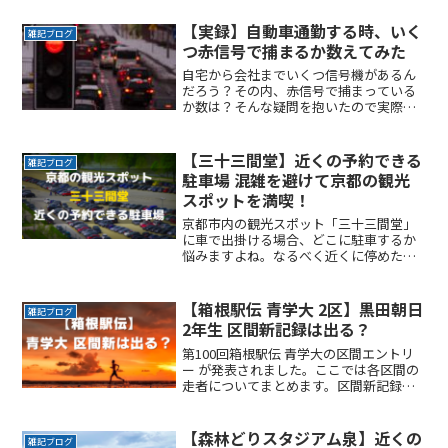
間をかけたくない自由に入出庫がしたい
帰りは渋滞を避けてスムーズに帰りたい
【実録】自動車通勤する時、いく
雑記ブログ
ここでは、「ムーミンバレーReadMore...
つ赤信号で捕まるか数えてみた
自宅から会社までいくつ信号機があるん
だろう？その内、赤信号で捕まっている
か数は？そんな疑問を抱いたので実際に
数えてみました。日頃の感覚とは違った
結果が見えてきました。交通ルールをし
っかり守り、ゆとりある安全運転でいっ
【三十三間堂】近くの予約できる
雑記ブログ
てらっしゃい！
駐車場 混雑を避けて京都の観光
スポットを満喫！
京都市内の観光スポット「三十三間堂」
に車で出掛ける場合、どこに駐車するか
悩みますよね。なるべく近くに停めたい
時間料金を気にせず楽しみたい駐車場を
探すのに時間をかけたくない自由に入出
庫がしたい帰りは渋滞を避けてスムーズ
【箱根駅伝 青学大 2区】黒田朝日
雑記ブログ
に帰りたいここでは、京都ReadMore...
2年生 区間新記録は出る？
第100回箱根駅伝 青学大の区間エントリ
ー が発表されました。ここでは各区間の
走者についてまとめます。区間新記録が
出ると優勝に向けてより勢いがつきます
ね。第100回箱根駅伝 青学 区間エントリ
ー 発表‼️【応援拠点一覧】（往路19・復
【森林どりスタジアム泉】近くの
雑記ブログ