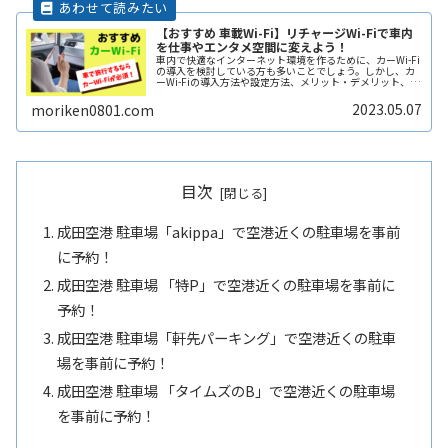
【おすすめ 車載Wi-Fi】リチャージWi-Fiで車内
を仕事やエンタメ空間に変えよう！
車内で快適なインターネット環境を作るために、カーWi-Fi
の導入を検討している方も多いことでしょう。しかし、カ
ーWi-Fiの導入方法や設定方法、メリット・デメリット、注
意点などは多岐にわたり、初心者にとってはわかりにくい
こともあります。そこReadMore...
2023.05.07
moriken0801.com
目次
成田空港 駐車場「akippa」で空港近くの駐車場を事前
に予約！
成田空港 駐車場 「特P」で空港近くの駐車場を事前に
予約！
成田空港 駐車場「軒先パーキング」で空港近くの駐車
場を事前に予約！
成田空港 駐車場 「タイムズのB」で空港近くの駐車場
を事前に予約！