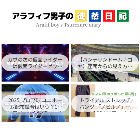
ガヴの次の仮面ライダー
【バンテリンドームナゴ
は仮面ライダーゼッ
ヤ】座席からの見え方を
ツ！？令和7作目の新仮
レビュー！「フィールド
面ライダー名が判明！
シート編」
2025 プロ野球 ユニホー
トライアル ストレッチ
ム配布試合はいつ？12
パンツ 「ノビルノ」口
球団イベント情報まとめ
コミ！税込998円でバイ
ト用のズボンに最適！