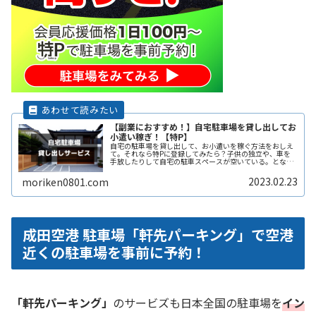
【副業におすすめ！】自宅駐車場を貸し出してお
小遣い稼ぎ！【特P】
自宅の駐車場を貸し出して、お小遣いを稼ぐ方法をおしえ
て。それなら特Pに登録してみたら？子供の独立や、車を
手放したりして自宅の駐車スペースが空いている。となり
の土地の空きスペースを有効に活用したい。自宅駐車場を
貸すと副収入になると聞いたことがReadMore...
2023.02.23
moriken0801.com
成田空港 駐車場「軒先パーキング」で空港
近くの駐車場を事前に予約！
「軒先パーキング」
のサービズも日本全国の駐車場を
イン