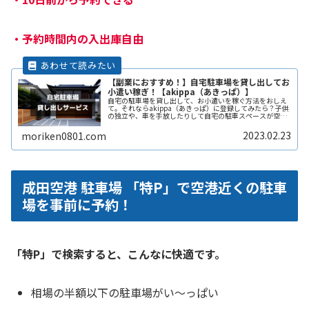
・
予約時間内の入出庫自由
【副業におすすめ！】自宅駐車場を貸し出してお
小遣い稼ぎ！【akippa（あきっぱ）】
自宅の駐車場を貸し出して、お小遣いを稼ぐ方法をおしえ
て。それならakippa（あきっぱ）に登録してみたら？子供
の独立や、車を手放したりして自宅の駐車スペースが空い
ている。となりの土地の空きスペースを有効に活用した
い。自宅駐車場を貸すと副収入ReadMore...
2023.02.23
moriken0801.com
成田空港 駐車場 「特P」で空港近くの駐車
場を事前に予約！
「特P」で検索すると、こんなに快適です。
相場の半額以下の駐車場がい〜っぱい