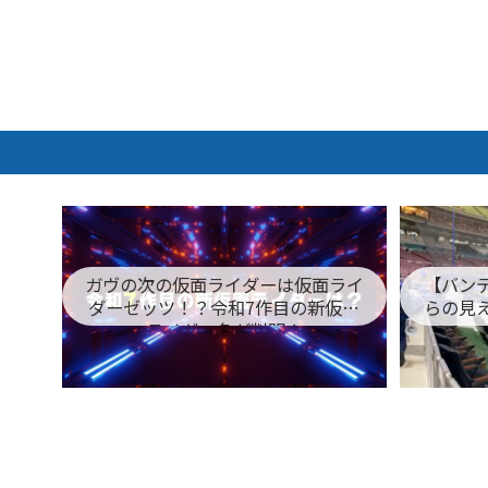
ガヴの次の仮面ライダーは仮面ライ
【バン
ダーゼッツ！？令和7作目の新仮面
らの見
ライダー名が判明！