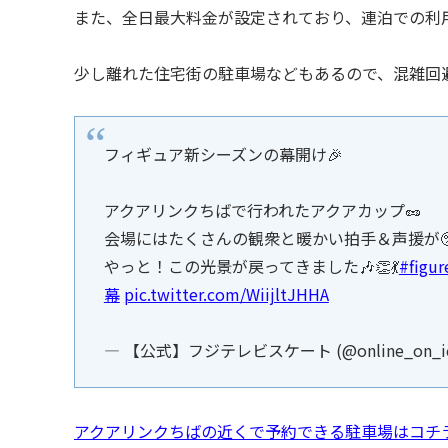
また、全日最大料金が設定されており、連泊での利
少し離れた住宅街の駐車場などもあるので、混雑回
フィギュア新シーズンの幕開け🎉
アクアリンクちばで行われたアクアカップ🥜
会場にはたくさんの観衆と暖かい拍手＆声援が
やっと！この光景が戻ってきました🎶👏💃
#figur
幕
pic.twitter.com/WiijltJHHA
— 【公式】フジテレビスケート (@online_on_i
アクアリンクちばの近くで予約できる駐車場はコチ