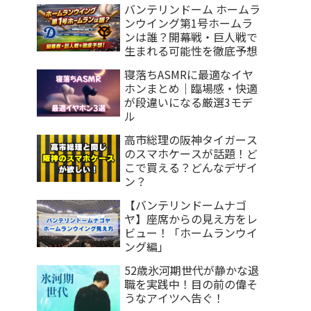
バンテリンドーム ホームラ
ンウイング第1号ホームラ
ンは誰？開幕戦・巨人戦で
生まれる可能性を徹底予想
寝落ちASMRに最適なイヤ
ホンまとめ｜臨場感・快適
が段違いになる厳選3モデ
ル
高市総理の阪神タイガース
のスマホケースが話題！ど
こで買える？どんなデザイ
ン？
【バンテリンドームナゴ
ヤ】座席からの見え方をレ
ビュー！「ホームランウイ
ング編」
52歳氷河期世代が静かな退
職を実践中！目の前の偉そ
うなアイツへ告ぐ！