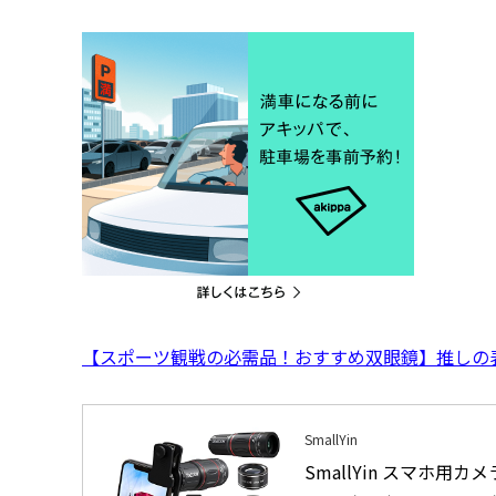
【スポーツ観戦の必需品！おすすめ双眼鏡】推しの
SmallYin
SmallYin スマホ用カ