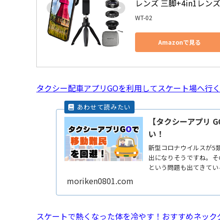
レンズ 三脚+4in1レンズ
WT-02
Amazonで見る
タクシー配車アプリGOを利用してスケート場へ行
【タクシーアプリ 
い！
新型コロナウイルスが5
出になりそうですね。そ
という問題も出てきてい
メすReadMore...
moriken0801.com
スケートで熱くなった体を冷やす！おすすめネック