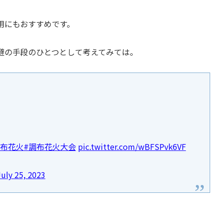
用にもおすすめです。
避の手段のひとつとして考えてみては。
調布花火
#調布花火大会
pic.twitter.com/wBFSPvk6VF
July 25, 2023