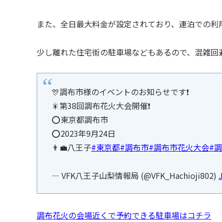
また、全日最大料金が設定されており、連泊での利
少し離れた住宅街の駐車場などもあるので、混雑回
🎊調布市様のイベントのお知らせです❗️
🎇第38回調布花火大会開催❗️
⭕️東京都調布市
⭕️2023年9月24日
👨‍💼八王子
#東京都
#調布市
#調布市花火大会
#
— VFK八王子山梨情報局 (@VFK_Hachioji802)
調布花火の会場近くで予約できる駐車場はコチラ