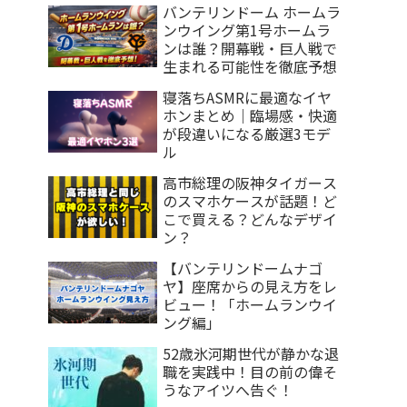
バンテリンドーム ホームラ
ンウイング第1号ホームラ
ンは誰？開幕戦・巨人戦で
生まれる可能性を徹底予想
寝落ちASMRに最適なイヤ
ホンまとめ｜臨場感・快適
が段違いになる厳選3モデ
ル
高市総理の阪神タイガース
のスマホケースが話題！ど
こで買える？どんなデザイ
ン？
【バンテリンドームナゴ
ヤ】座席からの見え方をレ
ビュー！「ホームランウイ
ング編」
52歳氷河期世代が静かな退
職を実践中！目の前の偉そ
うなアイツへ告ぐ！