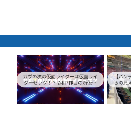
ガヴの次の仮面ライダーは仮面ライ
【バン
ダーゼッツ！？令和7作目の新仮面
らの見
ライダー名が判明！