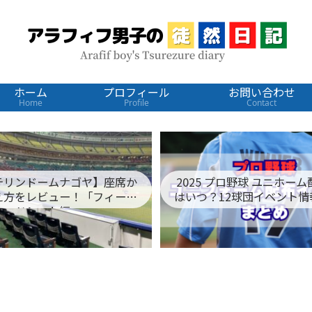
ホーム
プロフィール
お問い合わせ
Home
Profile
Contact
テリンドームナゴヤ】座席か
2025 プロ野球 ユニホー
え方をレビュー！「フィール
はいつ？12球団イベント情
ドシート編」