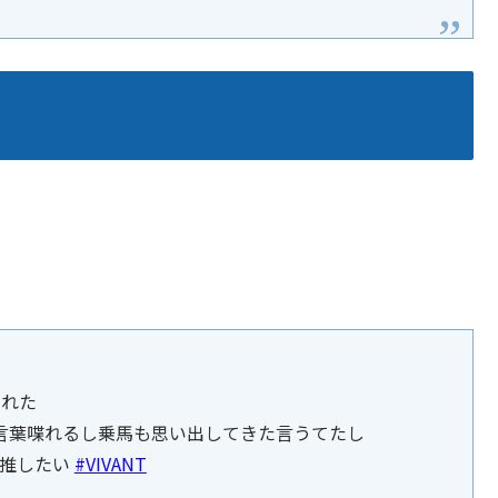
。
された
言葉喋れるし乗馬も思い出してきた言うてたし
説推したい
#VIVANT