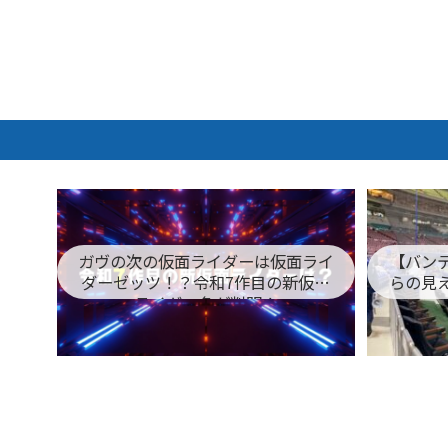
ガヴの次の仮面ライダーは仮面ライ
【バン
ダーゼッツ！？令和7作目の新仮面
らの見
ライダー名が判明！