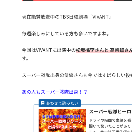
現在絶賛放送中のTBS日曜劇場「VIVANT」
毎週楽しみにしている方も多いですよね。
今回はVIVANTに出演中の
松坂桃李さんと 高梨臨さ
す。
スーパー戦隊出身の俳優さんも今ではすばらしい役
あの人もスーパー戦隊出身！？
スーパー戦隊ヒーロ
ドラマや映画で主役を張
聞いて驚いたことがあり
ます。今では若手俳優の