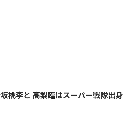
】松坂桃李と 高梨臨はスーパー戦隊出身
。