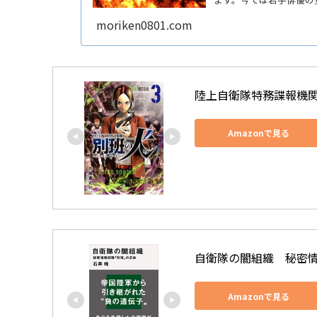
番組からも誕生するのか
moriken0801.com
陸上自衛隊特務諜報機関
Amazonで見る
自衛隊の闇組織　秘密情
Amazonで見る