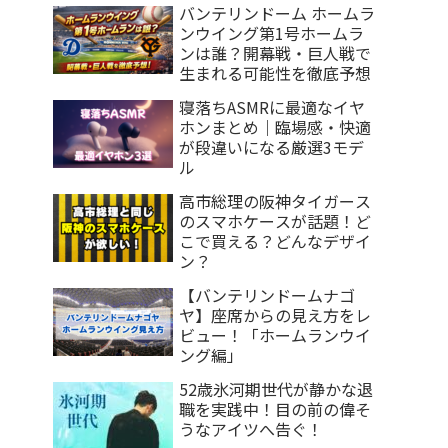
バンテリンドーム ホームラ
ンウイング第1号ホームラ
ンは誰？開幕戦・巨人戦で
生まれる可能性を徹底予想
寝落ちASMRに最適なイヤ
ホンまとめ｜臨場感・快適
が段違いになる厳選3モデ
ル
高市総理の阪神タイガース
のスマホケースが話題！ど
こで買える？どんなデザイ
ン？
【バンテリンドームナゴ
ヤ】座席からの見え方をレ
ビュー！「ホームランウイ
ング編」
52歳氷河期世代が静かな退
職を実践中！目の前の偉そ
うなアイツへ告ぐ！