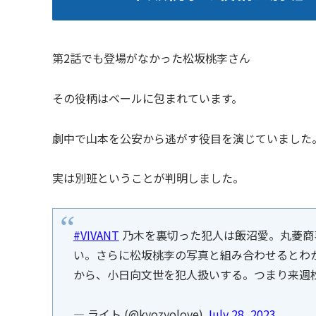
第2話でも登場がなかった松坂桃李さん
その役柄はベールに包まれています。
劇中で山本を公安から逃がす役目を演じていました
実は別班ということが判明しました。
#VIVANT
乃木を裏切った犯人は飯沼愛。丸菱商
い。さらに松坂桃李の写真と組み合わせるとわ
から、小日向文世を犯人扱いする。つまり来週
— ライト (@kyozyolove)
July 28, 2023