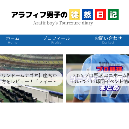
ホーム
プロフィール
お問い合わせ
Home
Profile
Contact
テリンドームナゴヤ】座席か
2025 プロ野球 ユニホー
え方をレビュー！「フィール
はいつ？12球団イベント情
ドシート編」