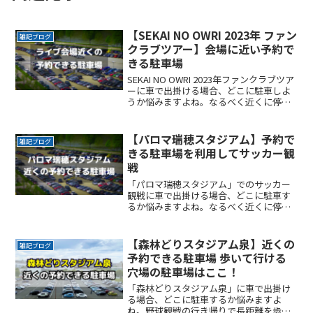
【SEKAI NO OWRI 2023年 ファン
雑記ブログ
クラブツアー】会場に近い予約で
きる駐車場
SEKAI NO OWRI 2023年ファンクラブツア
ーに車で出掛ける場合、どこに駐車しよ
うか悩みますよね。なるべく近くに停め
たい 。時間料金を気にせずライブを楽し
みたい 。 帰りはスムーズに帰りたい 。こ
こでは、SEKAI NO OWRI 2023年ファンク
【パロマ瑞穂スタジアム】予約で
雑記ブログ
ラブツアー会場付近でお得に駐車できる
きる駐車場を利用してサッカー観
サービスを紹介します。
戦
「パロマ瑞穂スタジアム」でのサッカー
観戦に車で出掛ける場合、どこに駐車す
るか悩みますよね。なるべく近くに停め
たい時間料金を気にせずイベントを楽し
みたい駐車場を探すのに時間をかけたく
ない自由に入出庫がしたい帰りは渋滞を
【森林どりスタジアム泉】近くの
雑記ブログ
避けてスムーズに帰りたいReadMore...
予約できる駐車場 歩いて行ける
穴場の駐車場はここ！
「森林どりスタジアム泉」に車で出掛け
る場合、どこに駐車するか悩みますよ
ね。野球観戦の行き帰りで長距離を歩く