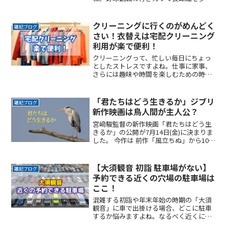
のは避けたいところです。なるべく近く
に停めたい確実に駐車できるという安心
感が欲しい時間料金を気にせず楽しみた
クリーニングに行くのがめんどく
雑記ブログ
い駐車場を探すのに時間をかReadMore...
さい！衣替えは宅配クリーニング
利用が楽で便利！
クリーニングって、忙しい毎日にちょっ
としたストレスですよね。仕事に家事、
さらには趣味や時間を楽しむための時間
まで…そんな貴重な時間をクリーニング
に費やすのは、本当にもったいないと思
いませんか？でも、そこで登場するのが
「君たちはどう生きるか」ジブリ
雑記ブログ
宅配クリーニング。手間いReadMore...
新作映画は鳥人間が主人公？
宮﨑駿監督の新作映画「君たちはどう生
きるか」の公開が7月14日(金)に決まりま
した。 今作は 前作「風立ちぬ」から10年
ぶりの新作となります。同時に鳥のよう
なキャラクターが描かれたポスタービジ
ュアルも明かされました。 ここでは、こ
【大須観音 初詣 駐車場がない】
雑記ブログ
の鳥のようなキャラクターからストーリ
予約できる近くの穴場の駐車場は
ーを想像してみたいと思います。
ここ！
混雑する初詣や年末年始の時期の「大須
観音」に車で出掛ける場合、どこに駐車
するか悩みますよね。なるべく近くに停
めたい時間料金を気にせず楽しみたい駐