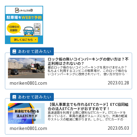
ロック板の無いコインパーキングの使い方は？不
正利用はされないの？
最近ロック板のないコインパーキングを見かけませんか？
私もよく利用するコンビニの駐車場が、このロック板のな
いコインパーキングに改修されていて、 使い方が分からず
敬遠してしまった経験があります。 そこで、ここではロッ
ク板のないコインパーキングの使い方や、ロック板がない
2023.01.28
moriken0801.com
と不正に使われないの？などその辺りも含めて解説しま
す。
【個人事業主でも作れるETCカード】ETC協同組
合の法人ETCカードがおすすめです！
高速道路を利用する際に便利なETCカード。ETCカードを
持っていると、車両の通過がスムーズになり、渋滞の軽減
やストレスの軽減に繋がります。しかし、ETCカードの種
類や利用方法、料金プランなどについては初めての人には
分かりづらく、申し込み方法ReadMore...
2023.05.03
moriken0801.com