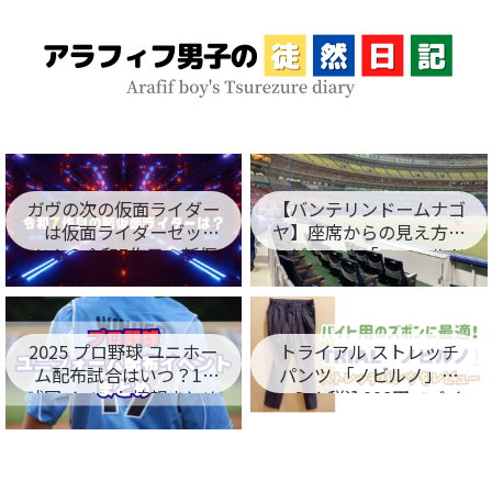
ガヴの次の仮面ライダー
【バンテリンドームナゴ
は仮面ライダーゼッ
ヤ】座席からの見え方を
ツ！？令和7作目の新仮
レビュー！「フィールド
面ライダー名が判明！
シート編」
2025 プロ野球 ユニホー
トライアル ストレッチ
ム配布試合はいつ？12
パンツ 「ノビルノ」口
球団イベント情報まとめ
コミ！税込998円でバイ
ト用のズボンに最適！