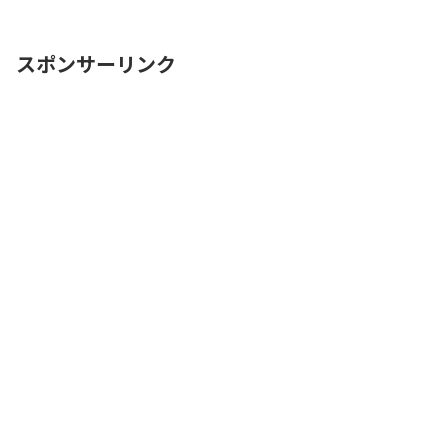
車場を探すのに時間をかけたくない自由
に入出庫がしたい帰りは渋滞を避けてス
ムーズに帰りたいここではReadMore...
スポンサーリンク