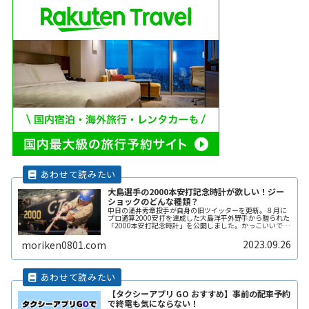
大島選手の2000本安打記念時計が欲しい！ジー
ショックのどんな種類？
中日の涌井秀章投手が自身の旧ツイッターを更新。８月に
プロ通算2000安打を達成した大島洋平外野手から贈られた
「2000本安打記念時計」を公開しました。かっこいいです
ね。欲しくなりました。ジーショックのどんな種類の時計
になるのでしょうか。梅津ReadMore...
2023.09.26
moriken0801.com
【タクシーアプリ GO おすすめ】事前の配車予約
で終電も気にならない！