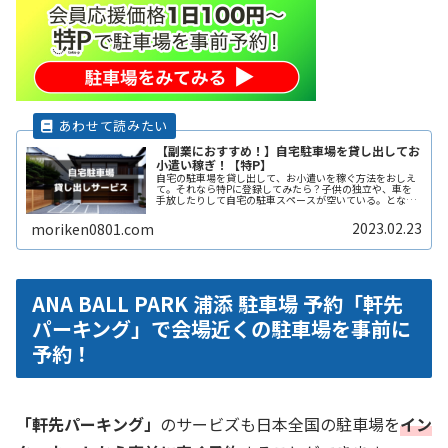
【副業におすすめ！】自宅駐車場を貸し出してお
小遣い稼ぎ！【特P】
自宅の駐車場を貸し出して、お小遣いを稼ぐ方法をおしえ
て。それなら特Pに登録してみたら？子供の独立や、車を
手放したりして自宅の駐車スペースが空いている。となり
の土地の空きスペースを有効に活用したい。自宅駐車場を
貸すと副収入になると聞いたことがReadMore...
2023.02.23
moriken0801.com
ANA BALL PARK 浦添 駐車場 予約「軒先
パーキング」で会場近くの駐車場を事前に
予約！
「軒先パーキング」
のサービズも日本全国の駐車場を
イン