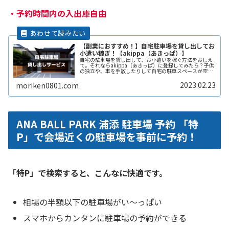
・
予約時間内の入出庫自由
【副業におすすめ！】自宅駐車場を貸し出してお
小遣い稼ぎ！【akippa（あきっぱ）】
自宅の駐車場を貸し出して、お小遣いを稼ぐ方法をおしえ
て。それならakippa（あきっぱ）に登録してみたら？子供
の独立や、車を手放したりして自宅の駐車スペースが空い
ている。となりの土地の空きスペースを有効に活用した
い。自宅駐車場を貸すと副収入ReadMore...
2023.02.23
moriken0801.com
ANA BALL PARK 浦添 駐車場 予約 「特
P」で会場近くの駐車場を事前に予約！
「特P」で検索すると、こんなに快適です。
相場の半額以下の駐車場がい〜っぱい
スマホからカンタンに駐車場の予約ができる