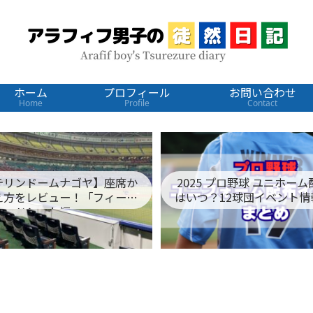
ホーム
プロフィール
お問い合わせ
Home
Profile
Contact
テリンドームナゴヤ】座席か
2025 プロ野球 ユニホー
え方をレビュー！「フィール
はいつ？12球団イベント情
ドシート編」