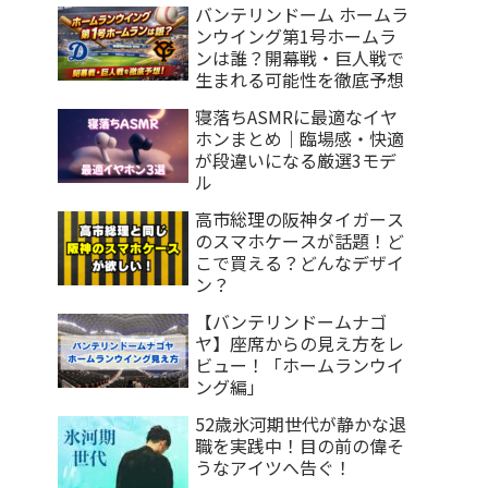
バンテリンドーム ホームラ
ンウイング第1号ホームラ
ンは誰？開幕戦・巨人戦で
生まれる可能性を徹底予想
寝落ちASMRに最適なイヤ
ホンまとめ｜臨場感・快適
が段違いになる厳選3モデ
ル
高市総理の阪神タイガース
のスマホケースが話題！ど
こで買える？どんなデザイ
ン？
【バンテリンドームナゴ
ヤ】座席からの見え方をレ
ビュー！「ホームランウイ
ング編」
52歳氷河期世代が静かな退
職を実践中！目の前の偉そ
うなアイツへ告ぐ！