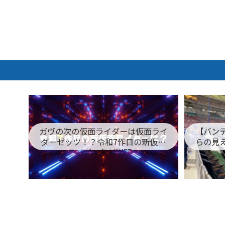
ガヴの次の仮面ライダーは仮面ライ
【バン
ダーゼッツ！？令和7作目の新仮面
らの見
ライダー名が判明！