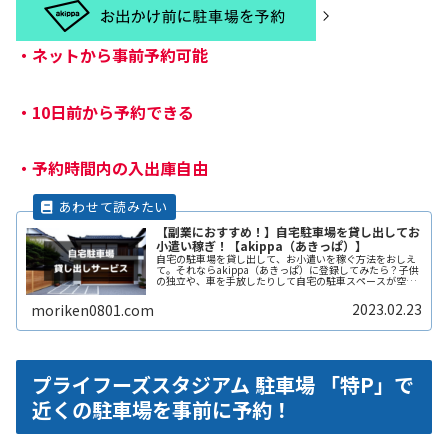
・
ネットから事前予約可能
・
10日前から予約できる
・
予約時間内の入出庫自由
【副業におすすめ！】自宅駐車場を貸し出してお
小遣い稼ぎ！【akippa（あきっぱ）】
自宅の駐車場を貸し出して、お小遣いを稼ぐ方法をおしえ
て。それならakippa（あきっぱ）に登録してみたら？子供
の独立や、車を手放したりして自宅の駐車スペースが空い
ている。となりの土地の空きスペースを有効に活用した
い。自宅駐車場を貸すと副収入ReadMore...
2023.02.23
moriken0801.com
プライフーズスタジアム 駐車場 「特P」で
近くの駐車場を事前に予約！