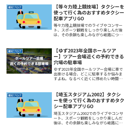
【等々力陸上競技場】タクシーを
雑記ブログ
使って行く為のおすすめタクシー
配車アプリGO
等々力陸上競技場でのライブやコンサー
ト、スポーツ観戦をしっかり楽しんだ後
は、その余韻も楽しみながら岐路につき
たいですよね。でもその余韻をかき消す
ほどの混雑は誰もが避けたいところで
す。かといって混雑回避を理由にイベン
【ゆず2023年全国ホールツア
雑記ブログ
トの途中で帰りたくもないしReadMore...
ー】ツアー会場近くの予約できる
穴場の駐車場
ゆず2023年全国ホールツアー会場に車で
出掛ける場合、どこに駐車するか悩みま
すよね。なるべく近くに停めたい時間料
金を気にせずイベントを楽しみたい駐車
場を探すのに時間をかけたくない自由に
入出庫がしたい帰りは渋滞を避けてスム
【埼玉スタジアム2002】タクシ
雑記ブログ
ーズに帰りたいここでReadMore...
ーを使って行く為のおすすめタク
シー配車アプリGO
埼玉スタジアム2002でのライブやコンサ
ート、スポーツ観戦をしっかり楽しんだ
後は、その余韻も楽しみながら岐路につ
きたいですよね。でもその余韻をかき消