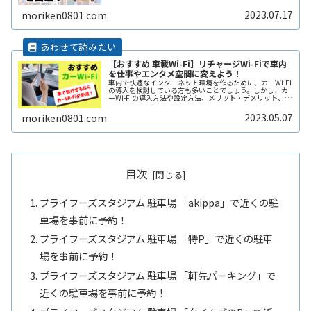
い、という問題も出てきているようです。また夜遅くまで
遊んで終電を逃した方へもおススメすReadMore...
2023.07.17
moriken0801.com
【おすすめ 車載Wi-Fi】リチャージWi-Fiで車内
を仕事やエンタメ空間に変えよう！
車内で快適なインターネット環境を作るために、カーWi-Fi
の導入を検討している方も多いことでしょう。しかし、カ
ーWi-Fiの導入方法や設定方法、メリット・デメリット、注
意点などは多岐にわたり、初心者にとってはわかりにくい
こともあります。そこReadMore...
2023.05.07
moriken0801.com
目次
プライフーズスタジアム 駐車場 「akippa」で近くの駐
車場を事前に予約！
プライフーズスタジアム 駐車場 「特P」で近くの駐車
場を事前に予約！
プライフーズスタジアム 駐車場 「軒先パーキング」で
近くの駐車場を事前に予約！