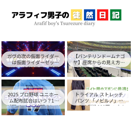
ガヴの次の仮面ライダー
【バンテリンドームナゴ
は仮面ライダーゼッ
ヤ】座席からの見え方を
ツ！？令和7作目の新仮
レビュー！「フィールド
面ライダー名が判明！
シート編」
2025 プロ野球 ユニホー
トライアル ストレッチ
ム配布試合はいつ？12
パンツ 「ノビルノ」口
球団イベント情報まとめ
コミ！税込998円でバイ
ト用のズボンに最適！