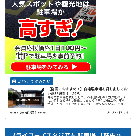
【副業におすすめ！】自宅駐車場を貸し出してお
小遣い稼ぎ！【特P】
自宅の駐車場を貸し出して、お小遣いを稼ぐ方法をおしえ
て。それなら特Pに登録してみたら？子供の独立や、車を
手放したりして自宅の駐車スペースが空いている。となり
の土地の空きスペースを有効に活用したい。自宅駐車場を
貸すと副収入になると聞いたことがReadMore...
2023.02.23
moriken0801.com
プライフーズスタジアム 駐車場 「軒先パ