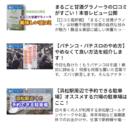
すほどの混雑は誰もが避けたいところで
す。かといって混雑回避を理由にイベン
まるごと甘酒グラノーラの口コミ
雑記ブログ
トの途中で帰りたくもReadMore...
がすごい！本音レビュー公開
【口コミ高評価】「まるごと甘酒グラノ
ーラ」は砂糖不使用で甘酒の自然な甘み
が魅力！腸活＆美容に嬉しい栄養たっぷ
りのヘルシー朝食を楽天市場でチェック
♪牛乳やヨーグルトと相性抜群でアレン
ジ自在！
【パチンコ・パチスロのやめ方】
雑記ブログ
やめなくて良い方法を紹介しま
す！
今日も負けた！もうパチンコは引退！絶
対に辞める！ 何度も何度も聞いた言葉で
す。 ズバリ断言します。そんなアナタは
パチンコを辞めることはできません！ 辞
められません！ じゃあどうしたら辞めら
れるのか？ 答えは辞めるのではなく、パ
【浜松駅周辺で予約できる駐車
雑記ブログ
チンコに行くのを一時止めている状態す
場】オススメする穴場の駐車場は
なわち「一時停止」にするのです。
ここ！
日々多くの人が利用する浜松駅ゴールデ
ンウイークやお盆、年末年始など長期連
休でのお出かけや、仕事で新幹線や電車
を利用するシーンは多いものです。駅ま
で電車などの公共交通機関を利用して行
く方法はありますが、車で行く際に問題