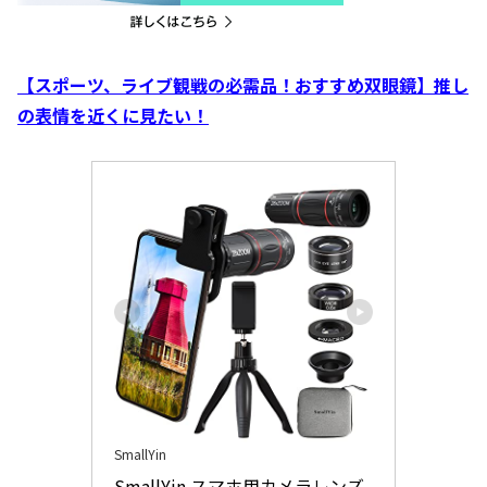
【スポーツ、ライブ観戦の必需品！おすすめ双眼鏡】推し
の表情を近くに見たい！
SmallYin
SmallYin スマホ用カメラレンズ 