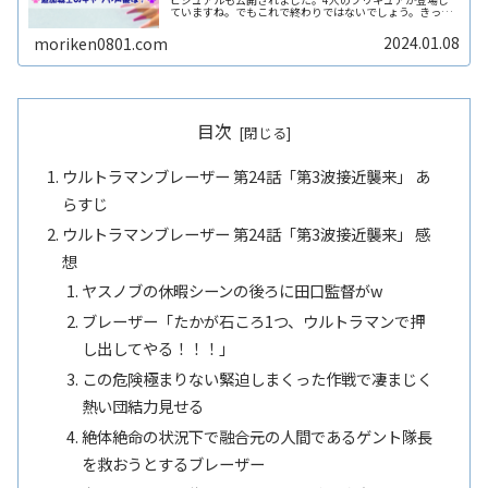
ていますね。でもこれで終わりではないでしょう。きっと
追加戦士が登場するはずです。ここでは追加戦士について
名前や声を担当する声優さんにつReadMore...
2024.01.08
moriken0801.com
目次
ウルトラマンブレーザー 第24話「第3波接近襲来」 あ
らすじ
ウルトラマンブレーザー 第24話「第3波接近襲来」 感
想
ヤスノブの休暇シーンの後ろに田口監督がw
ブレーザー「たかが石ころ1つ、ウルトラマンで押
し出してやる！！！」
この危険極まりない緊迫しまくった作戦で凄まじく
熱い団結力見せる
絶体絶命の状況下で融合元の人間であるゲント隊長
を救おうとするブレーザー