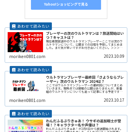
Yahoo!ショッピングで見る
ブレーザーの次のウルトラマンは？放送開始はい
つ？キャストは？
現在絶賛放送中のウルトラマンブレーザーここでは次のウ
ルトラマンについて、公開までの日程を予想してまとめま
した。まだ気が早いですがお付き合いください。＞＞＞メ
ルカリでウルトラマンのレプリカマスクを探すブレーザー
の次のウルトラマン 商標登録情報ReadMore...
2023.10.09
moriken0801.com
ウルトラマンブレーザー最終回「さようならブレ
ーザー」次のウルトラマン 2024は？
ここではウルトラマンブレーザーの最終回についてまとめ
ていきます。現時点では情報の公開はありませんが、新番
組のウルトラマンについても追って記事にする予定です。
＞＞＞メルカリでウルトラマンのレプリカマスクを探す＼\
7/8(土)あさ9時放送開始ReadMore...
2023.10.17
moriken0801.com
わんだふるぷりきゅあ！ ウサギの追加戦士が登
場！？キャラクター名や声優は？
わんだふるぷりきゅあ！が2月4日から放送開始されます。
ビジュアルも公開されました。4人のプリキュアが登場し