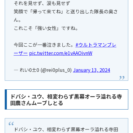
それを見せず、涙も見せず
笑顔で「帰って来てね」と送り出した隊長の奥さ
ん。
これこそ「強い女性」ですね。
今回ここが一番泣きました。
#ウルトラマンブレ
ーザー
pic.twitter.com/e1vAAOivnW
— れい0±0 (@rei0plus_0)
January 13, 2024
ドバシ・ユウ、相変わらず黒幕オーラ溢れる寺
田農さんムーブしとる
ドバシ・ユウ、相変わらず黒幕オーラ溢れる寺田