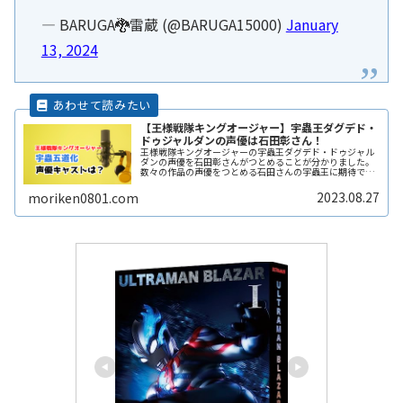
— BARUGA🐉雷蔵 (@BARUGA15000)
January
13, 2024
【王様戦隊キングオージャー】宇蟲王ダグデド・
ドゥジャルダンの声優は石田彰さん！
王様戦隊キングオージャーの宇蟲王ダグデド・ドゥジャル
ダンの声優を石田彰さんがつとめることが分かりました。
数々の作品の声優をつとめる石田さんの宇蟲王に期待で
す。特撮・アニメ・声優・ゲーム関連商品を高価買取「い
ーすとえんど！」宇蟲王 ダグデド・ReadMore...
2023.08.27
moriken0801.com