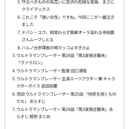
守るべきものの為互いに苦渋の危険な変身、まさに
クライマックス
これこそ「強い女性」ですね。今回ここが一番泣き
ました
ドバシ・ユウ、相変わらず黒幕オーラ溢れる寺田農
さんムーブしとる
ハルノ元参謀長の喝カッコよすぎかよ
ウルトラマンブレーザー 第24話「第3波接近襲来」
「ヴァラロン」
ウルトラマンブレーザー 監督 田口清隆
ウルトラマンブレーザー 主演スーツアクター 兼 キャラ
クターボイス 岩田栄慶
次回 ウルトラマンブレーザー 第25話 「地球を抱くもの
たち」 あらすじ
ウルトラマンブレーザー 第24話「第3波接近襲来」あ
らすじ 感想 まとめ