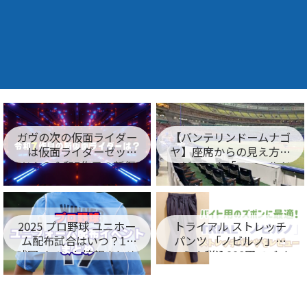
ガヴの次の仮面ライダー
【バンテリンドームナゴ
は仮面ライダーゼッ
ヤ】座席からの見え方を
ツ！？令和7作目の新仮
レビュー！「フィールド
面ライダー名が判明！
シート編」
2025 プロ野球 ユニホー
トライアル ストレッチ
ム配布試合はいつ？12
パンツ 「ノビルノ」口
球団イベント情報まとめ
コミ！税込998円でバイ
ト用のズボンに最適！