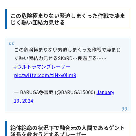
この危険極まりない緊迫しまくった作戦で凄ま
じく熱い団結力見せる
この危険極まりない緊迫しまくった作戦で凄まじ
く熱い団結力見せるSKaRD…良過ぎる……
#ウルトラマンブレーザー
pic.twitter.com/tlNxv0lIm9
— BARUGA🐉雷蔵 (@BARUGA15000)
January
13, 2024
絶体絶命の状況下で融合元の人間であるゲント
隊長を救おうとするブレーザー