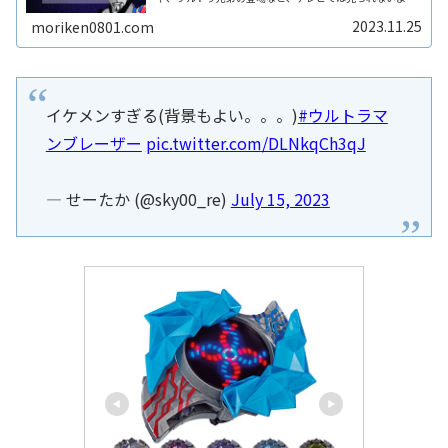
な壮大なバトルを期待しますよね。映画のあらすじを読む
とブレーザー以外のウルトラReadMore...
2023.11.25
moriken0801.com
イケメンすぎる(背景もよい。。。)
#ウルトラマ
ンブレーザー
pic.twitter.com/DLNkqCh3qJ
— せーたか (@sky00_re)
July 15, 2023