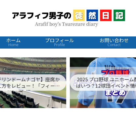
ホーム
プロフィール
お問い合わせ
Home
Profile
Contact
テリンドームナゴヤ】座席か
2025 プロ野球 ユニホー
え方をレビュー！「フィール
はいつ？12球団イベント情
ドシート編」