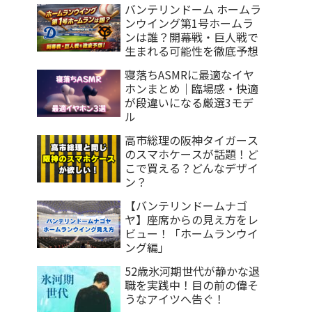
バンテリンドーム ホームラ
ンウイング第1号ホームラ
ンは誰？開幕戦・巨人戦で
生まれる可能性を徹底予想
寝落ちASMRに最適なイヤ
ホンまとめ｜臨場感・快適
が段違いになる厳選3モデ
ル
高市総理の阪神タイガース
のスマホケースが話題！ど
こで買える？どんなデザイ
ン？
【バンテリンドームナゴ
ヤ】座席からの見え方をレ
ビュー！「ホームランウイ
ング編」
52歳氷河期世代が静かな退
職を実践中！目の前の偉そ
うなアイツへ告ぐ！