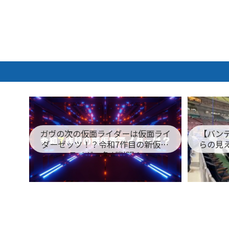
ガヴの次の仮面ライダーは仮面ライ
【バン
ダーゼッツ！？令和7作目の新仮面
らの見
ライダー名が判明！