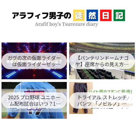
ガヴの次の仮面ライダー
【バンテリンドームナゴ
は仮面ライダーゼッ
ヤ】座席からの見え方を
ツ！？令和7作目の新仮
レビュー！「フィールド
面ライダー名が判明！
シート編」
2025 プロ野球 ユニホー
トライアル ストレッチ
ム配布試合はいつ？12
パンツ 「ノビルノ」口
球団イベント情報まとめ
コミ！税込998円でバイ
ト用のズボンに最適！