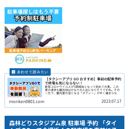
【タクシーアプリ GO おすすめ】事前の配車予約
で終電も気にならない！
新型コロナウイルスが5類相当となって初めての夏。この
夏の連休も観光地はかなりの人出になりそうですね。その
一方で、観光客の足となる「タクシー」が全く捕まらな
い、という問題も出てきているようです。また夜遅くまで
遊んで終電を逃した方へもおススメすReadMore...
2023.07.17
moriken0801.com
森林どりスタジアム泉 駐車場 予約 「タイ