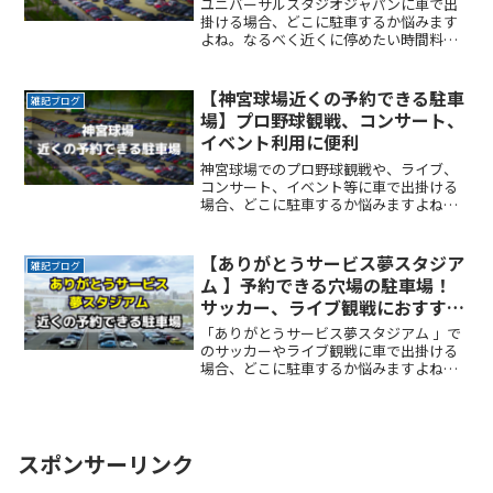
ユニバーサルスタジオジャパンに車で出
掛ける場合、どこに駐車するか悩みます
よね。なるべく近くに停めたい時間料金
を気にせず楽しみたい駐車場を探すのに
時間をかけたくない自由に入出庫がした
い帰りは渋滞を避けてスムーズに帰りた
【神宮球場近くの予約できる駐車
雑記ブログ
いここでは、ユニバーサルReadMore...
場】プロ野球観戦、コンサート、
イベント利用に便利
神宮球場でのプロ野球観戦や、ライブ、
コンサート、イベント等に車で出掛ける
場合、どこに駐車するか悩みますよね。
なるべく近くに停めたい時間料金を気に
せずイベントを楽しみたい駐車場を探す
のに時間をかけたくない自由に入出庫が
【ありがとうサービス夢スタジア
雑記ブログ
したい帰りは渋滞を避けてReadMore...
ム 】予約できる穴場の駐車場！
サッカー、ライブ観戦におすす
め！
「ありがとうサービス夢スタジアム 」で
のサッカーやライブ観戦に車で出掛ける
場合、どこに駐車するか悩みますよね。
ここでは、「ありがとうサービス夢スタ
ジアム 」付近でお得に駐車できるサービ
スを紹介します。なるべく近くに停めた
い時間料金を気にせずReadMore...
スポンサーリンク