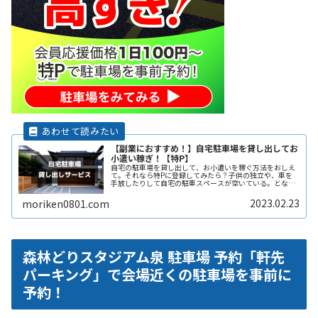
【副業におすすめ！】自宅駐車場を貸し出してお
小遣い稼ぎ！【特P】
自宅の駐車場を貸し出して、お小遣いを稼ぐ方法をおしえ
て。それなら特Pに登録してみたら？子供の独立や、車を
手放したりして自宅の駐車スペースが空いている。となり
の土地の空きスペースを有効に活用したい。自宅駐車場を
貸すと副収入になると聞いたことがReadMore...
2023.02.23
moriken0801.com
森林どりスタジアム泉 駐車場 予約「軒先
パーキング」で会場近くの駐車場を事前に
予約！