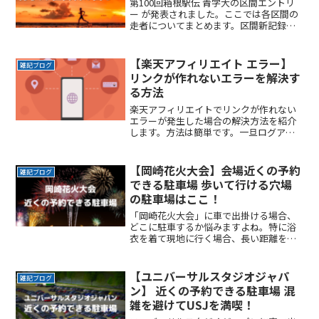
第100回箱根駅伝 青学大の区間エントリ
ー が発表されました。ここでは各区間の
走者についてまとめます。区間新記録が
出ると優勝に向けてより勢いがつきます
ね。第100回箱根駅伝 青学 区間エントリ
ー 発表‼️【応援拠点一覧】（往路19・復
【楽天アフィリエイト エラー】
雑記ブログ
路22ReadMore...
リンクが作れないエラーを解決す
る方法
楽天アフィリエイトでリンクが作れない
エラーが発生した場合の解決方法を紹介
します。方法は簡単です。一旦ログアウ
トし、再度ログインしてみて下さい。ま
た別の方法として楽天アフィリエイトを
表示させているブラウザがGoogle
【岡崎花火大会】会場近くの予約
雑記ブログ
chromeだった場合、Edgeなど別のブラ
できる駐車場 歩いて行ける穴場
ウザに変更してみてください。
の駐車場はここ！
「岡崎花火大会」に車で出掛ける場合、
どこに駐車するか悩みますよね。特に浴
衣を着て現地に行く場合、長い距離を歩
くのは避けたいところです。なるべく近
くに停めたい確実に駐車できるという安
心感が欲しい時間料金を気にせず楽しみ
【ユニバーサルスタジオジャパ
雑記ブログ
たい駐車場を探すのに時間ReadMore...
ン】 近くの予約できる駐車場 混
雑を避けてUSJを満喫！