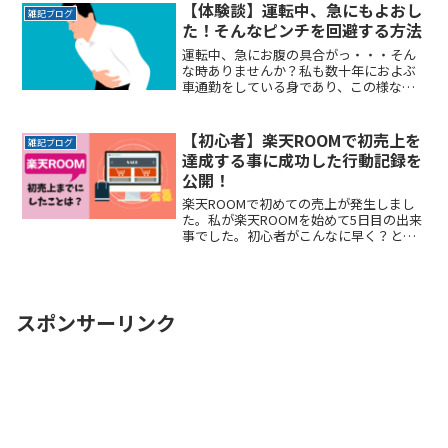
す。なるべく近くに停めたい時間料金を
【体験談】運転中、急にもよおし
雑記ブログ
気にせずイベントを楽しみReadMore...
た！そんなピンチを回避する方法
運転中、急にお腹の具合がっ・・・そん
な時ありませんか？私も数十年におよぶ
車通勤をしている身であり、この様なこ
とに遭遇したことは何度もあります。こ
こでは、私の体験談をもとに、このピン
チを乗り切るする方法をお話しします。
【初心者】楽天ROOMで初売上を
雑記ブログ
達成する事に成功した行動記録を
公開！
楽天ROOMで初めての売上が発生しまし
た。私が楽天ROOMを始めて5日目の出来
事でした。初心者がこんなに早く？と正
直驚きました。ここでは楽天ROOM初心
者の私が、初めての売上を発生させた行
動記録を公開します。
スポンサーリンク