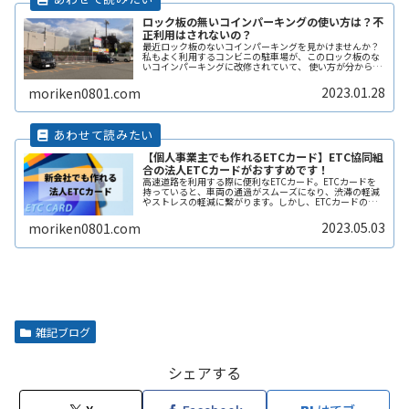
ロック板の無いコインパーキングの使い方は？不
正利用はされないの？
最近ロック板のないコインパーキングを見かけませんか？
私もよく利用するコンビニの駐車場が、このロック板のな
いコインパーキングに改修されていて、 使い方が分からず
敬遠してしまった経験があります。 そこで、ここではロッ
ク板のないコインパーキングの使い方や、ロック板がない
2023.01.28
moriken0801.com
と不正に使われないの？などその辺りも含めて解説しま
す。
【個人事業主でも作れるETCカード】ETC協同組
合の法人ETCカードがおすすめです！
高速道路を利用する際に便利なETCカード。ETCカードを
持っていると、車両の通過がスムーズになり、渋滞の軽減
やストレスの軽減に繋がります。しかし、ETCカードの種
類や利用方法、料金プランなどについては初めての人には
分かりづらく、申し込み方法ReadMore...
2023.05.03
moriken0801.com
雑記ブログ
シェアする