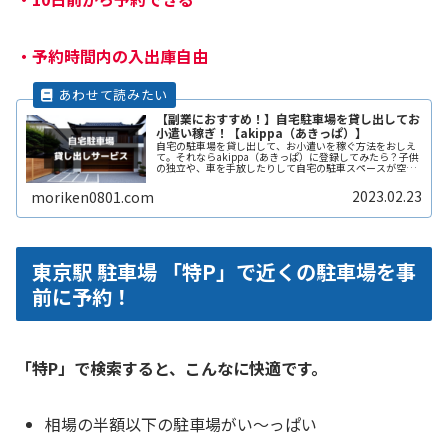
・
予約時間内の入出庫自由
【副業におすすめ！】自宅駐車場を貸し出してお
小遣い稼ぎ！【akippa（あきっぱ）】
自宅の駐車場を貸し出して、お小遣いを稼ぐ方法をおしえ
て。それならakippa（あきっぱ）に登録してみたら？子供
の独立や、車を手放したりして自宅の駐車スペースが空い
ている。となりの土地の空きスペースを有効に活用した
い。自宅駐車場を貸すと副収入ReadMore...
2023.02.23
moriken0801.com
東京駅 駐車場 「特P」で近くの駐車場を事
前に予約！
「特P」で検索すると、こんなに快適です。
相場の半額以下の駐車場がい〜っぱい