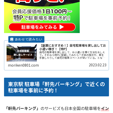
【副業におすすめ！】自宅駐車場を貸し出してお
小遣い稼ぎ！【特P】
自宅の駐車場を貸し出して、お小遣いを稼ぐ方法をおしえ
て。それなら特Pに登録してみたら？子供の独立や、車を
手放したりして自宅の駐車スペースが空いている。となり
の土地の空きスペースを有効に活用したい。自宅駐車場を
貸すと副収入になると聞いたことがReadMore...
2023.02.23
moriken0801.com
東京駅 駐車場「軒先パーキング」で近くの
駐車場を事前に予約！
「軒先パーキング」
のサービズも日本全国の駐車場を
イン