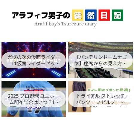
ガヴの次の仮面ライダー
【バンテリンドームナゴ
は仮面ライダーゼッ
ヤ】座席からの見え方を
ツ！？令和7作目の新仮
レビュー！「フィールド
面ライダー名が判明！
シート編」
2025 プロ野球 ユニホー
トライアル ストレッチ
ム配布試合はいつ？12
パンツ 「ノビルノ」口
球団イベント情報まとめ
コミ！税込998円でバイ
ト用のズボンに最適！