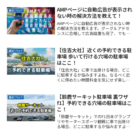
場を探すのに時間をかけたくない自由に
入出庫がしたい帰りは渋滞を避けてスム
AMPページに自動広告が表示され
雑記ブログ
ーズに帰りたいここでは、ReadMore...
ない時の解決方法を教えて！
AMPページに自動広告が表示されない時
の解決方法を教えます。グーグルアドセ
ンスに合格して広告設置も完了、でも ス
マホでブログを確認したら広告が表示さ
れていない。 こんな出来事で困っていま
せんか？ここではこの問題を解決し、ブ
【住吉大社】近くの予約できる駐
雑記ブログ
ログの収益化に少しでも早く取り組みた
車場 歩いて行ける穴場の駐車場
いアナタへ解決方法をお伝えします。
はここ！
「住吉大社」に車で出掛ける場合、どこ
に駐車するか悩みますよね。なるべく近
くに停めたい時間料金を気にせず楽しみ
たい駐車場を探すのに時間をかけたくな
い自由に入出庫がしたい帰りは渋滞を避
けてスムーズに帰りたいここでは、「住
【鈴鹿サーキット駐車場 裏ワザ
雑記ブログ
吉大社」付近でお得に駐車ReadMore...
f1】予約できる穴場の駐車場はこ
こ！
「鈴鹿サーキット」でのF1日本グランプ
リやモータースポーツ観戦に車で出掛け
る場合、どこに駐車するか悩みますよ
ね。ここでは、「鈴鹿サーキット」付近
でお得に駐車できるサービスを紹介しま