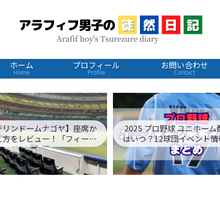
ホーム
プロフィール
お問い合わせ
Home
Profile
Contact
テリンドームナゴヤ】座席か
2025 プロ野球 ユニホー
え方をレビュー！「フィール
はいつ？12球団イベント情
ドシート編」