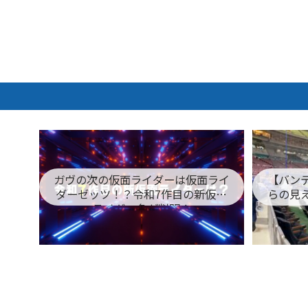
ガヴの次の仮面ライダーは仮面ライ
【バン
ダーゼッツ！？令和7作目の新仮面
らの見
ライダー名が判明！