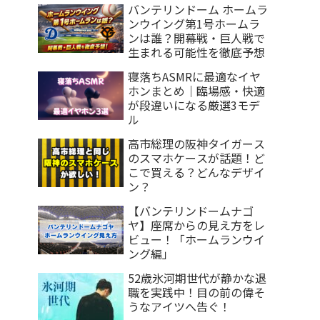
バンテリンドーム ホームラ
ンウイング第1号ホームラ
ンは誰？開幕戦・巨人戦で
生まれる可能性を徹底予想
寝落ちASMRに最適なイヤ
ホンまとめ｜臨場感・快適
が段違いになる厳選3モデ
ル
高市総理の阪神タイガース
のスマホケースが話題！ど
こで買える？どんなデザイ
ン？
【バンテリンドームナゴ
ヤ】座席からの見え方をレ
ビュー！「ホームランウイ
ング編」
52歳氷河期世代が静かな退
職を実践中！目の前の偉そ
うなアイツへ告ぐ！